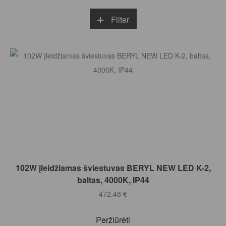
Filter
Į KREPŠELĮ
102W įleidžiamas šviestuvas BERYL NEW LED K-2,
baltas, 4000K, IP44
472.48
€
Peržiūrėti