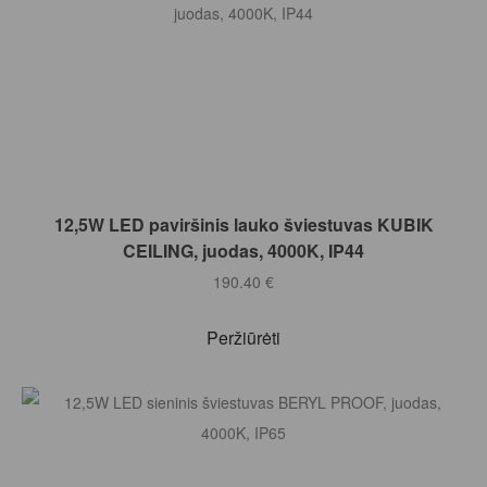
Į KREPŠELĮ
12,5W LED paviršinis lauko šviestuvas KUBIK
CEILING, juodas, 4000K, IP44
190.40
€
Peržiūrėti