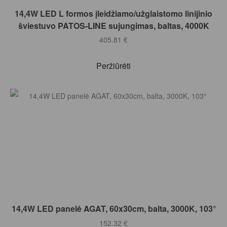
Į KREPŠELĮ
14,4W LED L formos įleidžiamo/užglaistomo linijinio
šviestuvo PATOS-LINE sujungimas, baltas, 4000K
405.81
€
Peržiūrėti
Į KREPŠELĮ
14,4W LED panelė AGAT, 60x30cm, balta, 3000K, 103°
152.32
€