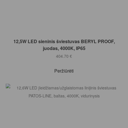
Į KREPŠELĮ
12,5W LED sieninis šviestuvas BERYL PROOF,
juodas, 4000K, IP65
404.70
€
Peržiūrėti