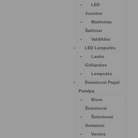
LED
Juostos
Maitinimo
Šaltiniai
Valdikliai
LED Lemputės
Lauko
Girliandos
Lemputės
Šviestuvai Pagal
Patalpą
Biuro
Šviestuvai
Šviestuvai
Svetainei
Vonios