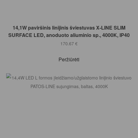
Į KREPŠELĮ
14,1W paviršinis linijinis šviestuvas X-LINE SLIM
SURFACE LED, anoduoto aliuminio sp., 4000K, IP40
170.67
€
Peržiūrėti