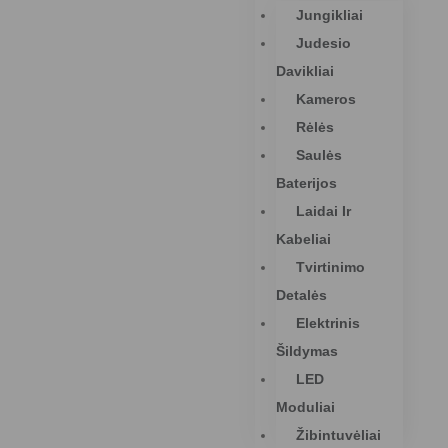
Jungikliai
Judesio
Davikliai
Kameros
Rėlės
Saulės
Baterijos
Laidai Ir
Kabeliai
Tvirtinimo
Detalės
Elektrinis
Šildymas
LED
Moduliai
Žibintuvėliai