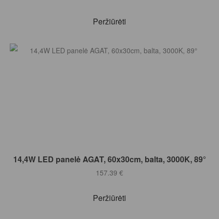
Peržiūrėti
Į KREPŠELĮ
14,4W LED panelė AGAT, 60x30cm, balta, 3000K, 89°
157.39
€
Peržiūrėti