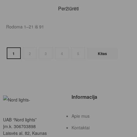
Peržiūrėti
Rodoma 1–21 iš 91
1
2
3
4
5
Kitas
Informacija
Apie mus
UAB “Nord lights”
Įm.k. 306703898
Kontaktai
Laisvės al. 82, Kaunas