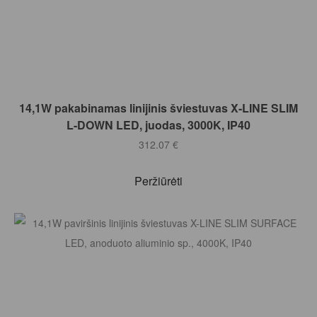
Į KREPŠELĮ
14,1W pakabinamas linijinis šviestuvas X-LINE SLIM
L-DOWN LED, juodas, 3000K, IP40
312.07
€
Peržiūrėti