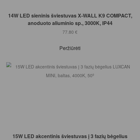
Į KREPŠELĮ
14W LED sieninis šviestuvas X-WALL K9 COMPACT,
anoduoto aliuminio sp., 3000K, IP44
77.80
€
Peržiūrėti
Į KREPŠELĮ
15W LED akcentinis šviestuvas į 3 fazių bėgelius