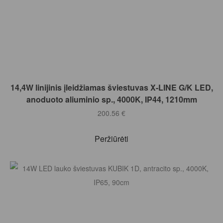
Į KREPŠELĮ
14,4W linijinis įleidžiamas šviestuvas X-LINE G/K LED,
anoduoto aliuminio sp., 4000K, IP44, 1210mm
200.56
€
Peržiūrėti