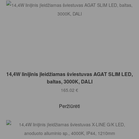
Į KREPŠELĮ
14,4W linijinis įleidžiamas šviestuvas AGAT SLIM LED,
baltas, 3000K, DALI
165.02
€
Peržiūrėti