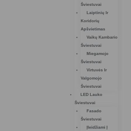
Šviestuvai
Laiptinių Ir
Koridorių
Apšvietimas
Vaikų Kambario
Šviestuvai
Miegamojo
Šviestuvai
Virtuvės Ir
Valgomojo
Šviestuvai
LED Lauko
Šviestuvai
Fasado
Šviestuvai
Įleidžiami Į