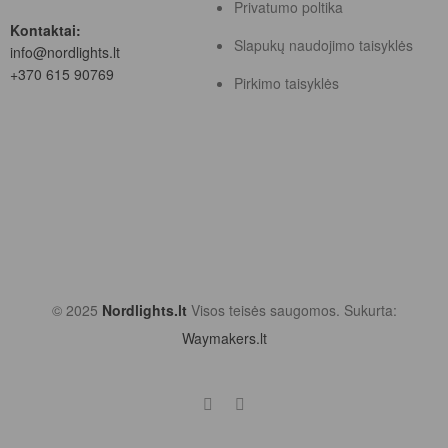
Privatumo poltika
Kontaktai:
Slapukų naudojimo taisyklės
info@nordlights.lt
+370 615 90769
Pirkimo taisyklės
© 2025
Nordlights.lt
Visos teisės saugomos. Sukurta:
Waymakers.lt