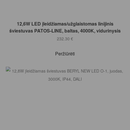
Į KREPŠELĮ
12,6W LED įleidžiamas/užglaistomas linijinis
šviestuvas PATOS-LINE, baltas, 4000K, vidurinysis
232.30
€
Peržiūrėti