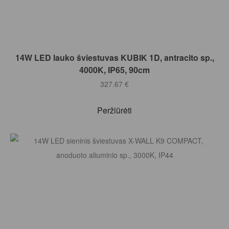
Į KREPŠELĮ
14W LED lauko šviestuvas KUBIK 1D, antracito sp.,
4000K, IP65, 90cm
327.67
€
Peržiūrėti