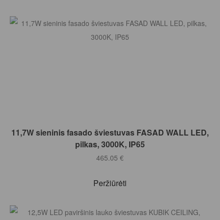
Į KREPŠELĮ
11,7W sieninis fasado šviestuvas FASAD WALL LED,
pilkas, 3000K, IP65
465.05
€
Peržiūrėti