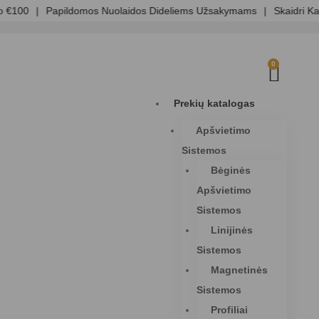
0
|
Papildomos Nuolaidos Dideliems Užsakymams
|
Skaidri Kainoda
0
Prekių katalogas
Apšvietimo
Sistemos
Bėginės
Apšvietimo
Sistemos
Linijinės
Sistemos
Magnetinės
Sistemos
Profiliai