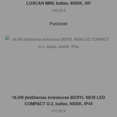
LUXCAN MINI, baltas, 4000K, 50º
105.03
€
Peržiūrėti
Į KREPŠELĮ
18,4W įleidžiamas šviestuvas BERYL NEW LED
COMPACT O-2, baltas, 4000K, IP44
107.62
€