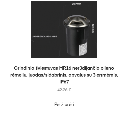
Į KREPŠELĮ
Grindinio šviestuvas MR16 nerūdijančio plieno
rėmeliu, juodas/sidabrinis, apvalus su 3 ertmėmis,
IP67
42.26
€
Peržiūrėti