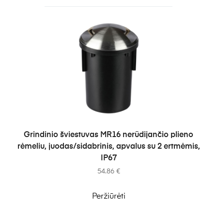
Į KREPŠELĮ
Grindinio šviestuvas MR16 nerūdijančio plieno
rėmeliu, juodas/sidabrinis, apvalus su 2 ertmėmis,
IP67
54.86
€
Peržiūrėti