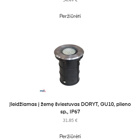
54.49
€
Peržiūrėti
Į KREPŠELĮ
Įleidžiamas į žemę šviestuvas DORYT, GU10, plieno
sp., IP67
31.85
€
Peržiūrėti