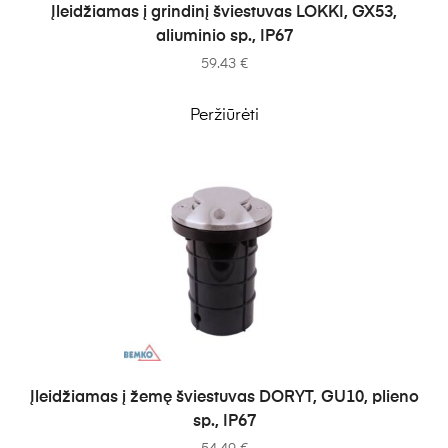
Į KREPŠELĮ
Įleidžiamas į grindinį šviestuvas LOKKI, GX53,
aliuminio sp., IP67
59.43
€
Peržiūrėti
Į KREPŠELĮ
Įleidžiamas į žemę šviestuvas DORYT, GU10, plieno
sp., IP67