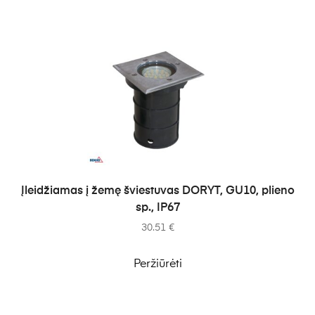
Į KREPŠELĮ
Įleidžiamas į žemę šviestuvas DORYT, GU10, plieno
sp., IP67
30.51
€
Peržiūrėti