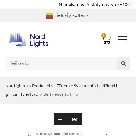
Nemokamas Pristatymas Nuo €100
|
P
Lietuvių kalba
▼
0
Nordlights.lt
>
Produktai
>
LED lauko šviestuvai
>
Įleidžiami į
grindinį šviestuvai
>
Be šviesos šaltinio
Filter
Numatytasis rikiavimas