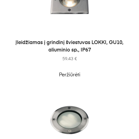
Į KREPŠELĮ
Įleidžiamas į grindinį šviestuvas LOKKI, GU10,
aliuminio sp., IP67
59.43
€
Peržiūrėti