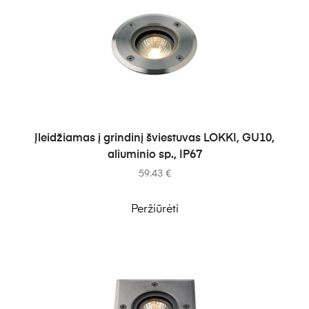
Į KREPŠELĮ
Įleidžiamas į grindinį šviestuvas LOKKI, GU10,
aliuminio sp., IP67
59.43
€
Peržiūrėti