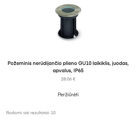
Į KREPŠELĮ
Požeminis nerūdijančio plieno GU10 laikiklis, juodas,
apvalus, IP65
28.06
€
Peržiūrėti
Rodomi visi rezultatai: 10