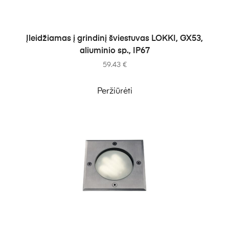
Į KREPŠELĮ
Įleidžiamas į grindinį šviestuvas LOKKI, GX53,
aliuminio sp., IP67
59.43
€
Peržiūrėti