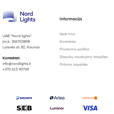
Informacija
Apie mus
UAB “Nord lights”
Įm.k. 306703898
Kontaktai
Laisvės al. 82, Kaunas
Privatumo poltika
Slapukų naudojimo taisyklės
Kontaktai:
info@nordlights.lt
Pirkimo taisyklės
+370 615 90769