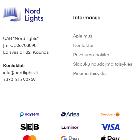
Informacija
Apie mus
UAB “Nord lights”
Įm.k. 306703898
Kontaktai
Laisvės al. 82, Kaunas
Privatumo poltika
Slapukų naudojimo taisyklės
Kontaktai:
info@nordlights.lt
Pirkimo taisyklės
+370 615 90769