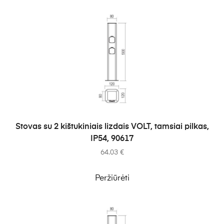
Į KREPŠELĮ
Stovas su 2 kištukiniais lizdais VOLT, tamsiai pilkas,
IP54, 90617
64.03
€
Peržiūrėti