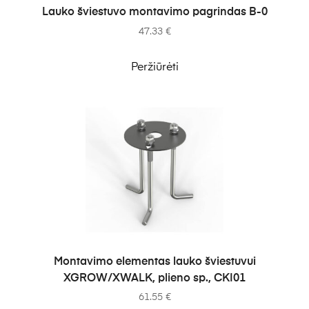
Į KREPŠELĮ
Lauko šviestuvo montavimo pagrindas B-0
47.33
€
Peržiūrėti
Į KREPŠELĮ
Montavimo elementas lauko šviestuvui
XGROW/XWALK, plieno sp., CKI01
61.55
€