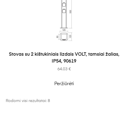
Į KREPŠELĮ
Stovas su 2 kištukiniais lizdais VOLT, tamsiai žalias,
IP54, 90619
64.03
€
Peržiūrėti
Rodomi visi rezultatai: 8