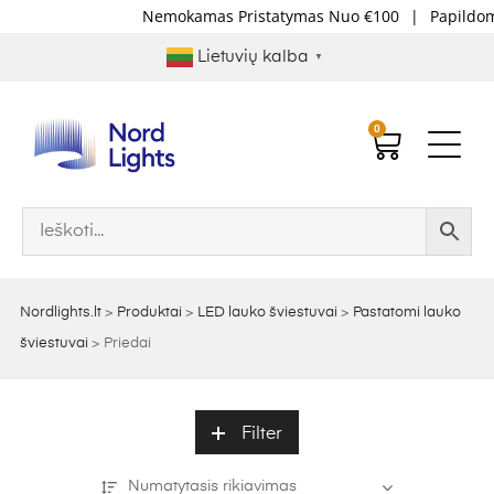
Nemokamas Pristatymas Nuo €100
|
Papildomo
Lietuvių kalba
▼
0
Nordlights.lt
>
Produktai
>
LED lauko šviestuvai
>
Pastatomi lauko
šviestuvai
>
Priedai
Filter
Numatytasis rikiavimas