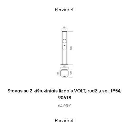
Peržiūrėti
Į KREPŠELĮ
Stovas su 2 kištukiniais lizdais VOLT, rūdžių sp., IP54,
90618
64.03
€
Peržiūrėti