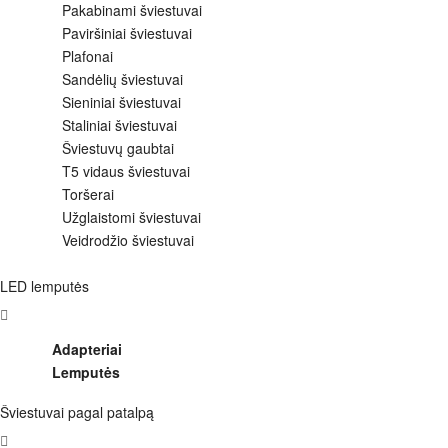
Pakabinami šviestuvai
Paviršiniai šviestuvai
Plafonai
Sandėlių šviestuvai
Sieniniai šviestuvai
Staliniai šviestuvai
Šviestuvų gaubtai
T5 vidaus šviestuvai
Toršerai
Užglaistomi šviestuvai
Veidrodžio šviestuvai
LED lemputės
Adapteriai
Lemputės
Šviestuvai pagal patalpą