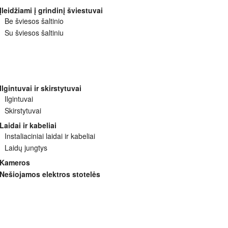
Įleidžiami į grindinį šviestuvai
Be šviesos šaltinio
Su šviesos šaltiniu
Ilgintuvai ir skirstytuvai
Ilgintuvai
Skirstytuvai
Laidai ir kabeliai
Instaliaciniai laidai ir kabeliai
Laidų jungtys
Kameros
Nešiojamos elektros stotelės