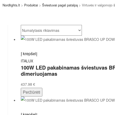
Nordlights.lt
>
Produktai
>
Šviestuvai pagal patalpą
>
Virtuvės ir valgomojo š
Į krepšelį
ITALUX
100W LED pakabinamas šviestuvas B
dimeriuojamas
437.98
€
Peržiūrėti
Į krepšelį