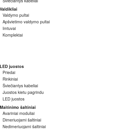
Šviečiantys kabeliai
Valdikliai
Valdymo pultai
Apšvietimo valdymo pultai
Imtuvai
Komplektai
LED juostos
Priedai
Rinkiniai
Šviečiantys kabeliai
Juostos kietu pagrindu
LED juostos
Maitinimo šaltiniai
Avariniai moduliai
Dimeriuojami šaltiniai
Nedimeriuojami šaltiniai