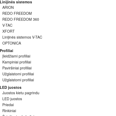
Linijinės sistemos
ARION
REDO FREEDOM
REDO FREEDOM 360
V-TAC
XFORT
Linijinės sistemos V-TAC
OPTONICA
Profiliai
Įleidžiami profiliai
Kampiniai profiliai
Paviršiniai profiliai
Užglaistomi profiliai
Užglaistomi profiliai
LED juostos
Juostos kietu pagrindu
LED juostos
Priedai
Rinkiniai