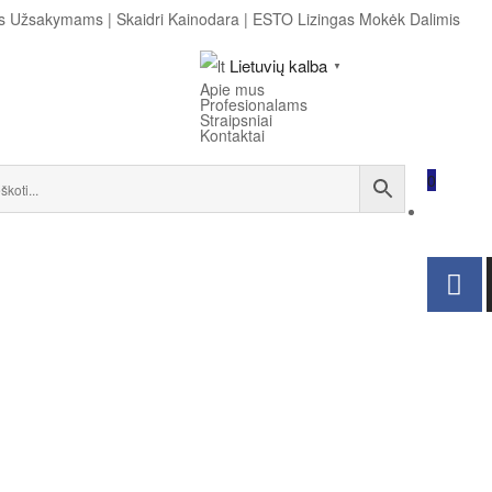
ems Užsakymams
|
Skaidri Kainodara
|
ESTO Lizingas Mokėk Dalimis
Lietuvių kalba
▼
Apie mus
Profesionalams
Straipsniai
Kontaktai
0