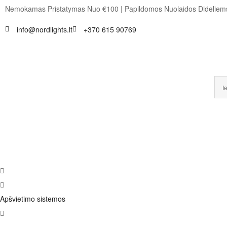
Nemokamas Pristatymas Nuo €100
|
Papildomos Nuolaidos Dideli
info@nordlights.lt
+370 615 90769
Apšvietimo sistemos