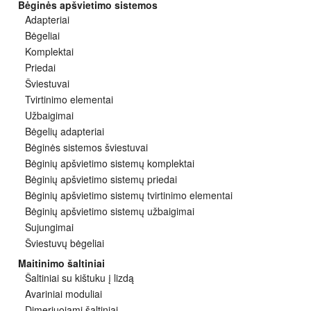
Bėginės apšvietimo sistemos
Adapteriai
Bėgeliai
Komplektai
Priedai
Šviestuvai
Tvirtinimo elementai
Užbaigimai
Bėgelių adapteriai
Bėginės sistemos šviestuvai
Bėginių apšvietimo sistemų komplektai
Bėginių apšvietimo sistemų priedai
Bėginių apšvietimo sistemų tvirtinimo elementai
Bėginių apšvietimo sistemų užbaigimai
Sujungimai
Šviestuvų bėgeliai
Maitinimo šaltiniai
Šaltiniai su kištuku į lizdą
Avariniai moduliai
Dimeriuojami šaltiniai