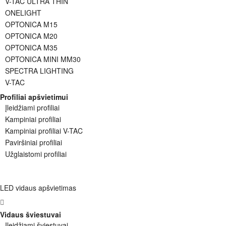
V-TAC ULTRA THIN
ONELIGHT
OPTONICA M15
OPTONICA M20
OPTONICA M35
OPTONICA MINI MM30
SPECTRA LIGHTING
V-TAC
Profiliai apšvietimui
Įleidžiami profiliai
Kampiniai profiliai
Kampiniai profiliai V-TAC
Paviršiniai profiliai
Užglaistomi profiliai
LED vidaus apšvietimas
Vidaus šviestuvai
Įleidžiami šviestuvai