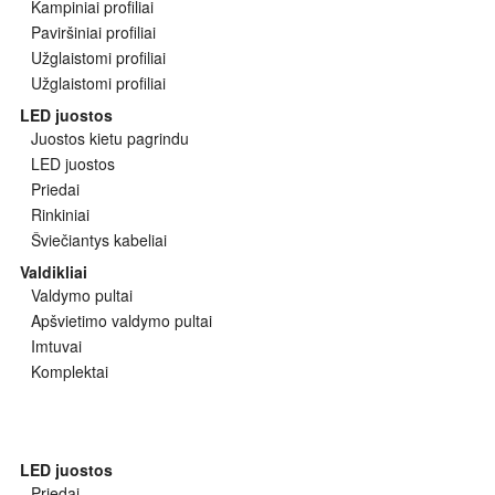
Kampiniai profiliai
Paviršiniai profiliai
Užglaistomi profiliai
Užglaistomi profiliai
LED juostos
Juostos kietu pagrindu
LED juostos
Priedai
Rinkiniai
Šviečiantys kabeliai
Valdikliai
Valdymo pultai
Apšvietimo valdymo pultai
Imtuvai
Komplektai
LED juostos
Priedai