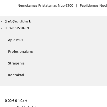
kamas Pristatymas Nuo €100
|
Papildomos Nuolaidos Didelie
info@nordlights.lt
+370 615 90769
Apie mus
Profesionalams
Straipsniai
Kontaktai
0.00
€
0
Cart