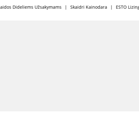
ms Užsakymams
|
Skaidri Kainodara
|
ESTO Lizingas Mokėk Dalim