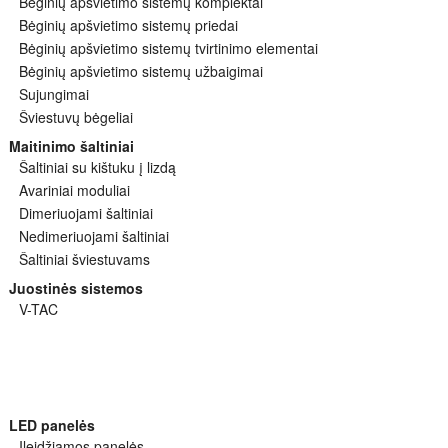
Bėginių apšvietimo sistemų komplektai
Bėginių apšvietimo sistemų priedai
Bėginių apšvietimo sistemų tvirtinimo elementai
Bėginių apšvietimo sistemų užbaigimai
Sujungimai
Šviestuvų bėgeliai
Maitinimo šaltiniai
Šaltiniai su kištuku į lizdą
Avariniai moduliai
Dimeriuojami šaltiniai
Nedimeriuojami šaltiniai
Šaltiniai šviestuvams
Juostinės sistemos
V-TAC
LED panelės
Įleidžiamos panelės