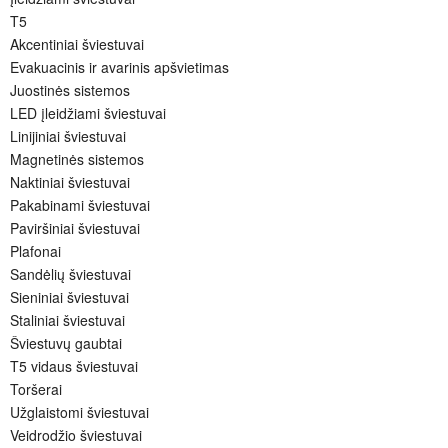
T5
Akcentiniai šviestuvai
Evakuacinis ir avarinis apšvietimas
Juostinės sistemos
LED įleidžiami šviestuvai
Linijiniai šviestuvai
Magnetinės sistemos
Naktiniai šviestuvai
Pakabinami šviestuvai
Paviršiniai šviestuvai
Plafonai
Sandėlių šviestuvai
Sieniniai šviestuvai
Staliniai šviestuvai
Šviestuvų gaubtai
T5 vidaus šviestuvai
Toršerai
Užglaistomi šviestuvai
Veidrodžio šviestuvai