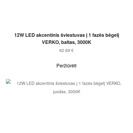
Į KREPŠELĮ
12W LED akcentinis šviestuvas į 1 fazės bėgelį
VERKO, baltas, 3000K
62.69
€
Peržiūrėti