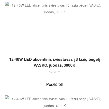
Į KREPŠELĮ
12-40W LED akcentinis šviestuvas į 3 fazių bėgelį
VASKO, juodas, 3000K
52.23
€
Peržiūrėti