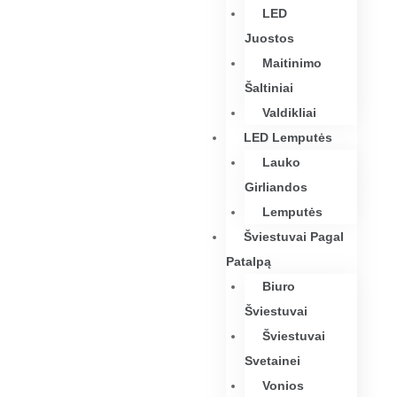
LED
Juostos
Maitinimo
Šaltiniai
Valdikliai
LED Lemputės
Lauko
Girliandos
Lemputės
Šviestuvai Pagal
Patalpą
Biuro
Šviestuvai
Šviestuvai
Svetainei
Vonios