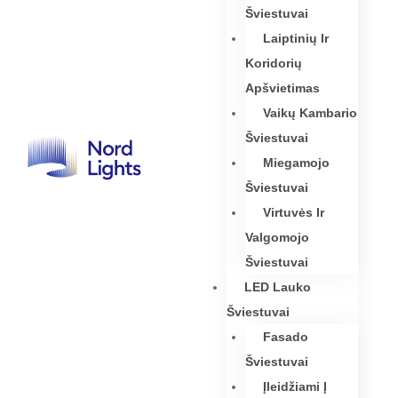
Šviestuvai
Laiptinių Ir
Koridorių
Apšvietimas
Vaikų Kambario
Šviestuvai
Miegamojo
Šviestuvai
Virtuvės Ir
Valgomojo
Šviestuvai
LED Lauko
Šviestuvai
Fasado
Šviestuvai
Įleidžiami Į