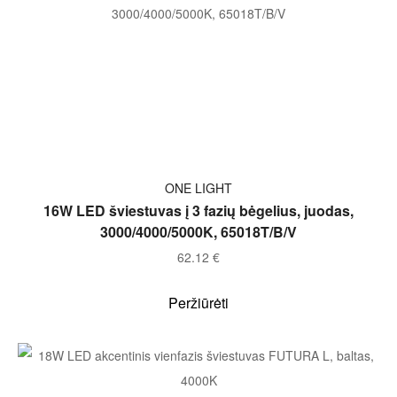
Į KREPŠELĮ
ONE LIGHT
16W LED šviestuvas į 3 fazių bėgelius, juodas,
3000/4000/5000K, 65018T/B/V
62.12
€
Peržiūrėti