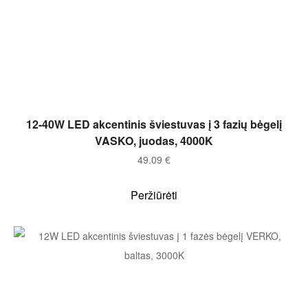
Į KREPŠELĮ
12-40W LED akcentinis šviestuvas į 3 fazių bėgelį
VASKO, juodas, 4000K
49.09
€
Peržiūrėti