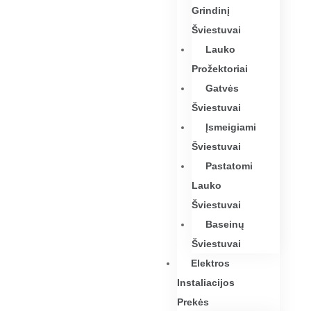
Grindinį
Šviestuvai
Lauko
Prožektoriai
Gatvės
Šviestuvai
Įsmeigiami
Šviestuvai
Pastatomi
Lauko
Šviestuvai
Baseinų
Šviestuvai
Elektros
Instaliacijos
Prekės