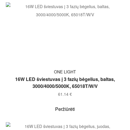
Į KREPŠELĮ
ONE LIGHT
16W LED šviestuvas į 3 fazių bėgelius, baltas,
3000/4000/5000K, 65018T/W/V
61.14
€
Peržiūrėti