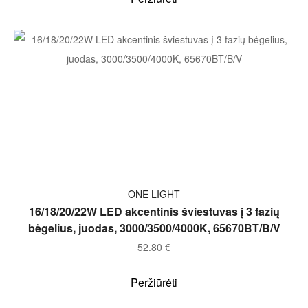
Į KREPŠELĮ
ONE LIGHT
16/18/20/22W LED akcentinis šviestuvas į 3 fazių
bėgelius, juodas, 3000/3500/4000K, 65670BT/B/V
52.80
€
Peržiūrėti