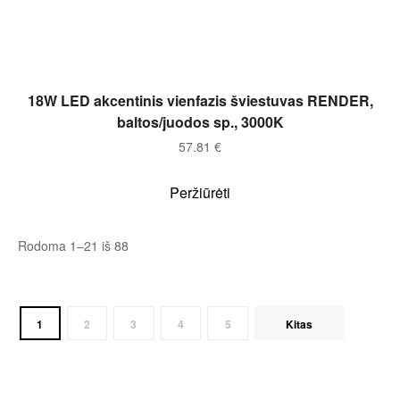
Į KREPŠELĮ
18W LED akcentinis vienfazis šviestuvas RENDER,
baltos/juodos sp., 3000K
57.81
€
Peržiūrėti
Rodoma 1–21 iš 88
1
2
3
4
5
Kitas