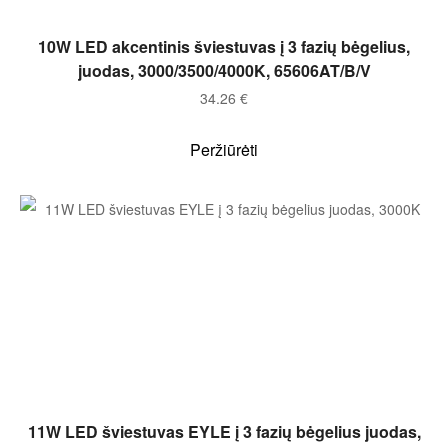
Į KREPŠELĮ
10W LED akcentinis šviestuvas į 3 fazių bėgelius,
juodas, 3000/3500/4000K, 65606AT/B/V
34.26
€
Peržiūrėti
Į KREPŠELĮ
11W LED šviestuvas EYLE į 3 fazių bėgelius juodas,