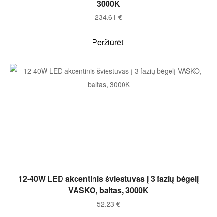
3000K
234.61
€
Peržiūrėti
Į KREPŠELĮ
12-40W LED akcentinis šviestuvas į 3 fazių bėgelį
VASKO, baltas, 3000K
52.23
€