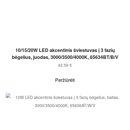
Į KREPŠELĮ
10/15/20W LED akcentinis šviestuvas į 3 fazių
bėgelius, juodas, 3000/3500/4000K, 65634BT/B/V
42.59
€
Peržiūrėti