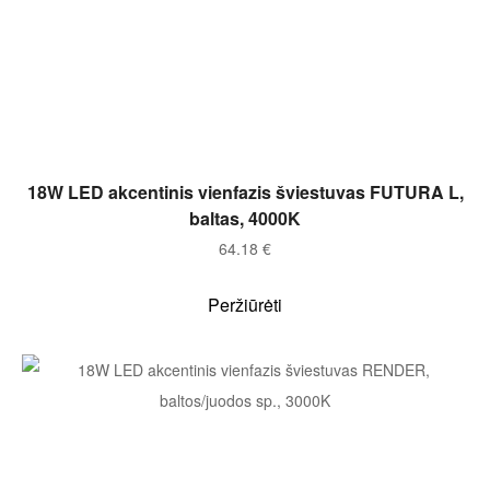
Į KREPŠELĮ
18W LED akcentinis vienfazis šviestuvas FUTURA L,
baltas, 4000K
64.18
€
Peržiūrėti