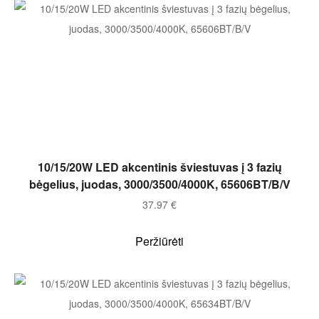
Į KREPŠELĮ
10/15/20W LED akcentinis šviestuvas į 3 fazių
bėgelius, juodas, 3000/3500/4000K, 65606BT/B/V
37.97
€
Peržiūrėti