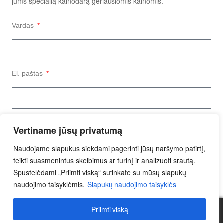
jums specialią kainodarą geriausiomis kainomis.
Vardas
El. paštas
Užklausos tekstas
Vertiname jūsų privatumą
Naudojame slapukus siekdami pagerinti jūsų naršymo patirtį,
teikti suasmenintus skelbimus ar turinį ir analizuoti srautą.
Spustelėdami „Priimti viską“ sutinkate su mūsų slapukų
naudojimo taisyklėmis.
Slapukų naudojimo taisyklės
Siųsti Užklausą
Priimti viską
0