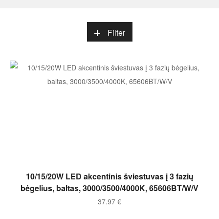
Filter
Į KREPŠELĮ
10/15/20W LED akcentinis šviestuvas į 3 fazių
bėgelius, baltas, 3000/3500/4000K, 65606BT/W/V
37.97
€