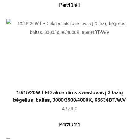
Peržiūrėti
Į KREPŠELĮ
10/15/20W LED akcentinis šviestuvas į 3 fazių
bėgelius, baltas, 3000/3500/4000K, 65634BT/W/V
42.59
€
Peržiūrėti