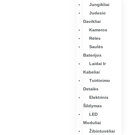
Jungikliai
Judesio
Davikliai
Kameros
Rėlės
Saulės
Baterijos
Laidai Ir
Kabeliai
Tvirtinimo
Detalės
Elektrinis
Šildymas
LED
Moduliai
Žibintuvėliai