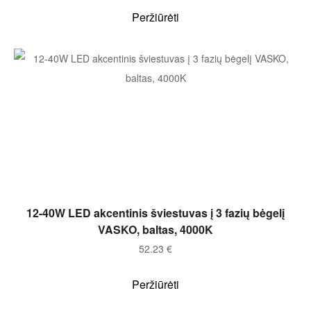
Peržiūrėti
Į KREPŠELĮ
12-40W LED akcentinis šviestuvas į 3 fazių bėgelį
VASKO, baltas, 4000K
52.23
€
Peržiūrėti