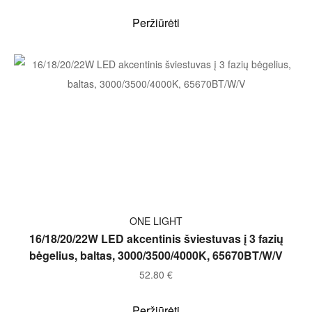
Peržiūrėti
Į KREPŠELĮ
ONE LIGHT
16/18/20/22W LED akcentinis šviestuvas į 3 fazių
bėgelius, baltas, 3000/3500/4000K, 65670BT/W/V
52.80
€
Peržiūrėti