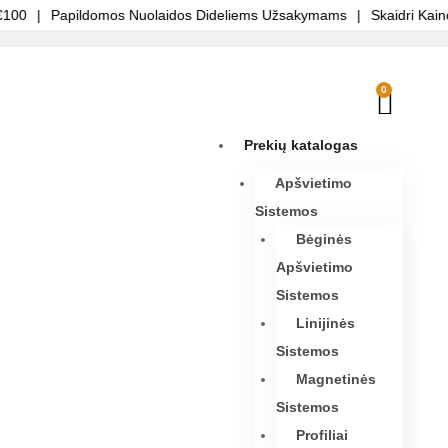
|
Papildomos Nuolaidos Dideliems Užsakymams
|
Skaidri Kainodar
0
Prekių katalogas
Apšvietimo
Sistemos
Bėginės
Apšvietimo
Sistemos
Linijinės
Sistemos
Magnetinės
Sistemos
Profiliai