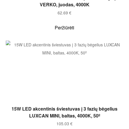
VERKO, juodas, 4000K
62.69
€
Peržiūrėti
Į KREPŠELĮ
15W LED akcentinis šviestuvas į 3 fazių bėgelius
LUXCAN MINI, baltas, 4000K, 50º
105.03
€