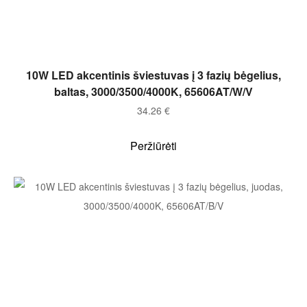
Į KREPŠELĮ
10W LED akcentinis šviestuvas į 3 fazių bėgelius,
baltas, 3000/3500/4000K, 65606AT/W/V
34.26
€
Peržiūrėti