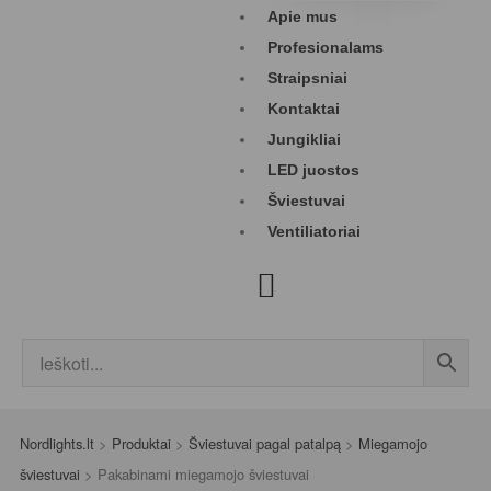
Apie mus
Profesionalams
Straipsniai
Kontaktai
Jungikliai
LED juostos
Šviestuvai
Ventiliatoriai
Nordlights.lt
>
Produktai
>
Šviestuvai pagal patalpą
>
Miegamojo
šviestuvai
>
Pakabinami miegamojo šviestuvai