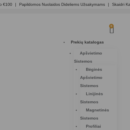
0
|
Papildomos Nuolaidos Dideliems Užsakymams
|
Skaidri Kainoda
0
Prekių katalogas
Apšvietimo
Sistemos
Bėginės
Apšvietimo
Sistemos
Linijinės
Sistemos
Magnetinės
Sistemos
Profiliai