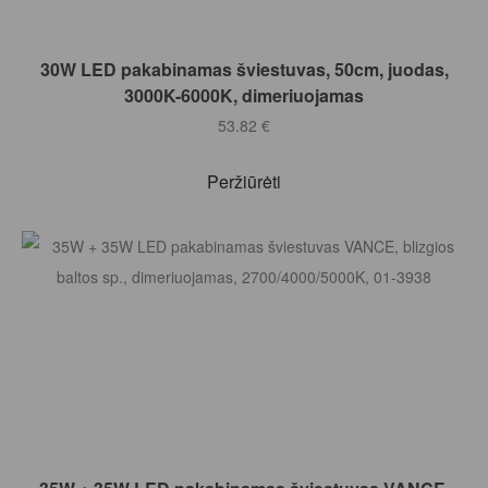
Į KREPŠELĮ
30W LED pakabinamas šviestuvas, 50cm, juodas,
3000K-6000K, dimeriuojamas
53.82
€
Peržiūrėti
Į KREPŠELĮ