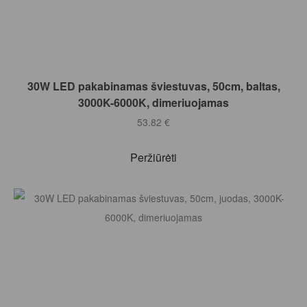
Į KREPŠELĮ
30W LED pakabinamas šviestuvas, 50cm, baltas,
3000K-6000K, dimeriuojamas
53.82
€
Peržiūrėti