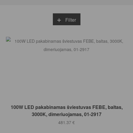
Filter
Į KREPŠELĮ
100W LED pakabinamas šviestuvas FEBE, baltas,
3000K, dimeriuojamas, 01-2917
481.37
€