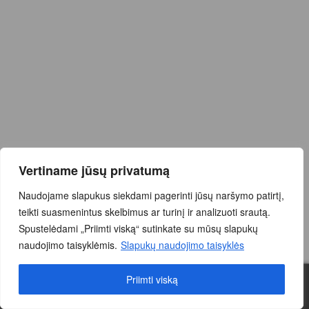
Vertiname jūsų privatumą
Naudojame slapukus siekdami pagerinti jūsų naršymo patirtį,
teikti suasmenintus skelbimus ar turinį ir analizuoti srautą.
Spustelėdami „Priimti viską“ sutinkate su mūsų slapukų
naudojimo taisyklėmis.
Slapukų naudojimo taisyklės
Priimti viską
0