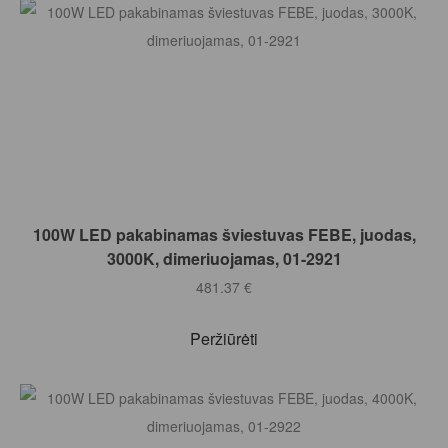
Į KREPŠELĮ
100W LED pakabinamas šviestuvas FEBE, juodas,
3000K, dimeriuojamas, 01-2921
481.37
€
Peržiūrėti