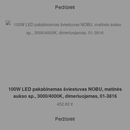
Peržiūrėti
Į KREPŠELĮ
100W LED pakabinamas šviestuvas NOBU, matinės
aukso sp., 3000/4000K, dimeriuojamas, 01-3816
452.82
€
Peržiūrėti