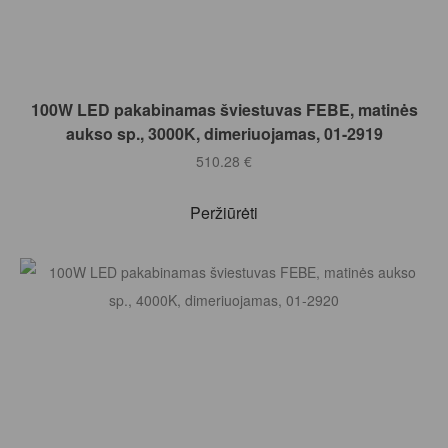
Į KREPŠELĮ
100W LED pakabinamas šviestuvas FEBE, matinės
aukso sp., 3000K, dimeriuojamas, 01-2919
510.28
€
Peržiūrėti