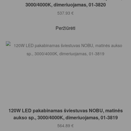
3000/4000K, dimeriuojamas, 01-3820
537.93
€
Peržiūrėti
Į KREPŠELĮ
120W LED pakabinamas šviestuvas NOBU, matinės
aukso sp., 3000/4000K, dimeriuojamas, 01-3819
564.89
€