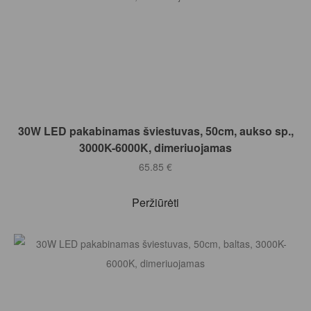
Į KREPŠELĮ
30W LED pakabinamas šviestuvas, 50cm, aukso sp.,
3000K-6000K, dimeriuojamas
65.85
€
Peržiūrėti