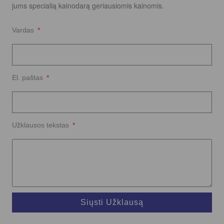
jums specialią kainodarą geriausiomis kainomis.
Vardas
El. paštas
Užklausos tekstas
Siųsti Užklausą