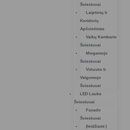
Šviestuvai
Laiptinių Ir
Koridorių
Apšvietimas
Vaikų Kambario
Šviestuvai
Miegamojo
Šviestuvai
Virtuvės Ir
Valgomojo
Šviestuvai
LED Lauko
Šviestuvai
Fasado
Šviestuvai
Įleidžiami Į