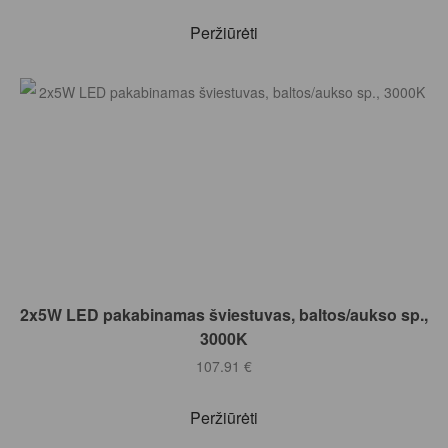
Peržiūrėti
Į KREPŠELĮ
2x5W LED pakabinamas šviestuvas, baltos/aukso sp.,
3000K
107.91
€
Peržiūrėti