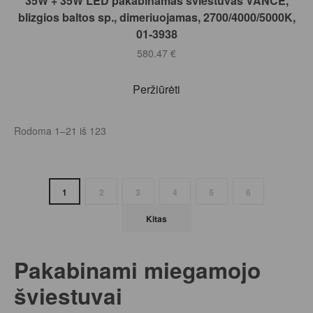
35W + 35W LED pakabinamas šviestuvas VANCE,
blizgios baltos sp., dimeriuojamas, 2700/4000/5000K,
01-3938
580.47
€
Peržiūrėti
Rodoma 1–21 iš 123
1
2
3
4
5
6
Kitas
Pakabinami miegamojo
šviestuvai