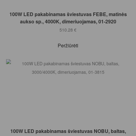
Į KREPŠELĮ
100W LED pakabinamas šviestuvas FEBE, matinės
aukso sp., 4000K, dimeriuojamas, 01-2920
510.28
€
Peržiūrėti
Į KREPŠELĮ
100W LED pakabinamas šviestuvas NOBU, baltas,