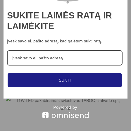
SUKITE LAIMĖS RATĄ IR
LAIMĖKITE
Įvesk savo el. pašto adresą, kad galėtum sukti ratą.
Į KREPŠELĮ
11W LED pakabinamas šviestuvas TABOO, juodas,
3000K
70.49
€
SUKTI
Peržiūrėti