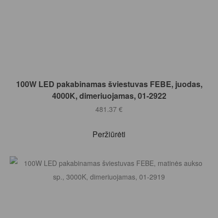
Į KREPŠELĮ
100W LED pakabinamas šviestuvas FEBE, juodas,
4000K, dimeriuojamas, 01-2922
481.37
€
Peržiūrėti