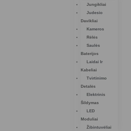
Jungikliai
Judesio
Davikliai
Kameros
Rėlės
Saulės
Baterijos
Laidai Ir
Kabeliai
Tvirtinimo
Detalės
Elektrinis
Šildymas
LED
Moduliai
Žibintuvėliai