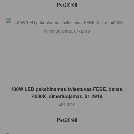
Peržiūrėti
Į KREPŠELĮ
100W LED pakabinamas šviestuvas FEBE, baltas,
4000K, dimeriuojamas, 01-2918
481.37
€
Peržiūrėti