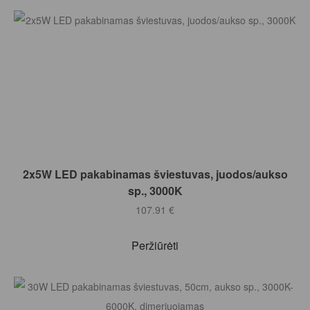
Į KREPŠELĮ
2x5W LED pakabinamas šviestuvas, juodos/aukso
sp., 3000K
107.91
€
Peržiūrėti