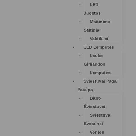
LED
Juostos
Maitinimo
Šaltiniai
Valdikliai
LED Lemputės
Lauko
Girliandos
Lemputės
Šviestuvai Pagal
Patalpą
Biuro
Šviestuvai
Šviestuvai
Svetainei
Vonios