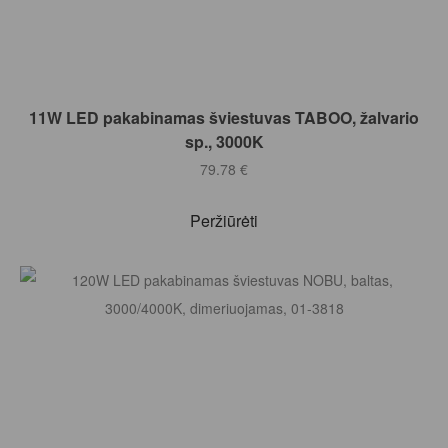
Į KREPŠELĮ
11W LED pakabinamas šviestuvas TABOO, žalvario
sp., 3000K
79.78
€
Peržiūrėti