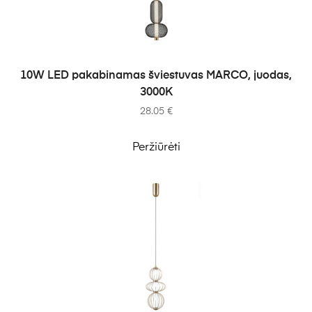
Į KREPŠELĮ
10W LED pakabinamas šviestuvas MARCO, juodas,
3000K
28.05
€
Peržiūrėti