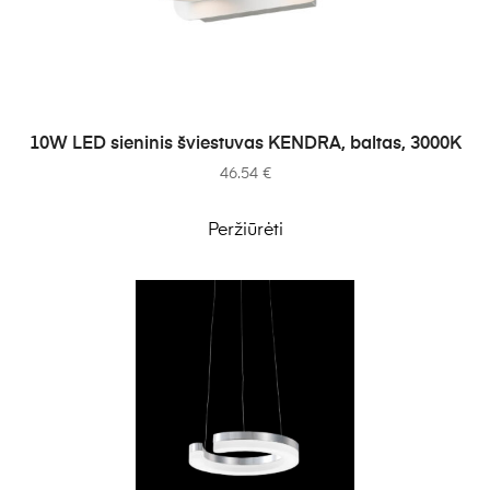
Į KREPŠELĮ
10W LED sieninis šviestuvas KENDRA, baltas, 3000K
46.54
€
Peržiūrėti