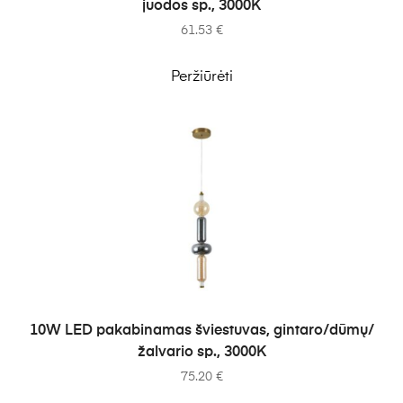
juodos sp., 3000K
61.53
€
Peržiūrėti
Į KREPŠELĮ
10W LED pakabinamas šviestuvas, gintaro/dūmų/
žalvario sp., 3000K
75.20
€