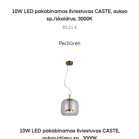
Į KREPŠELĮ
10W LED pakabinamas šviestuvas CASTE, aukso
sp./skaidrus, 3000K
85.21
€
Peržiūrėti
Į KREPŠELĮ
10W LED pakabinamas šviestuvas CASTE,
aukso/dūmų sp., 3000K