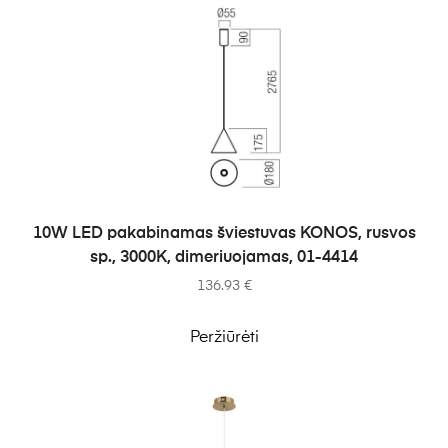
Į KREPŠELĮ
10W LED pakabinamas šviestuvas KONOS, rusvos
sp., 3000K, dimeriuojamas, 01-4414
136.93
€
Peržiūrėti