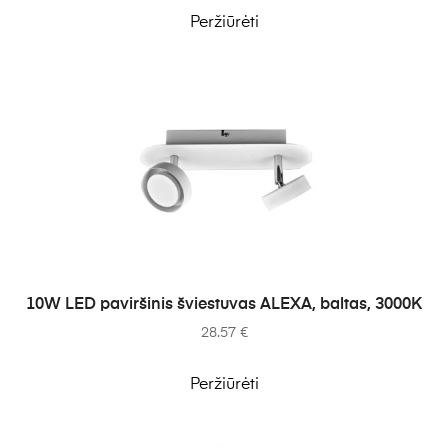
Peržiūrėti
Į KREPŠELĮ
10W LED paviršinis šviestuvas ALEXA, baltas, 3000K
28.57
€
Peržiūrėti