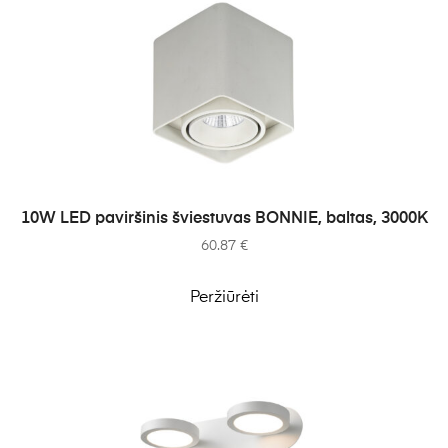
Į KREPŠELĮ
10W LED paviršinis šviestuvas BONNIE, baltas, 3000K
60.87
€
Peržiūrėti