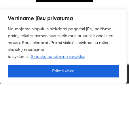
Į KREPŠELĮ
11,5W LED pakabinamas šviestuvas BLUNDER,
Vertiname jūsų privatumą
chromo sp., 3000K
75.34
€
Naudojame slapukus siekdami pagerinti jūsų naršymo
patirtį, teikti suasmenintus skelbimus ar turinį ir analizuoti
Peržiūrėti
srautą. Spustelėdami „Priimti viską“ sutinkate su mūsų
slapukų naudojimo
taisyklėmis.
Slapukų naudojimo taisyklės
Priimti viską
0
Į KREPŠELĮ
119W LED pakabinamas šviestuvas ORBIT, juodas,