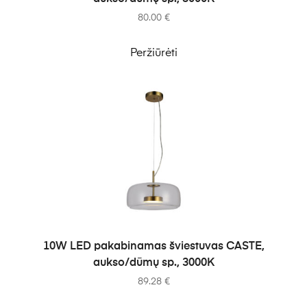
80.00
€
Peržiūrėti
Į KREPŠELĮ
10W LED pakabinamas šviestuvas CASTE,
aukso/dūmų sp., 3000K
89.28
€