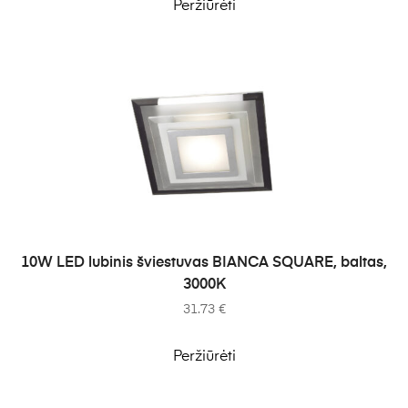
Peržiūrėti
Į KREPŠELĮ
10W LED lubinis šviestuvas BIANCA SQUARE, baltas,
3000K
31.73
€
Peržiūrėti