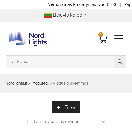
Nemokamas Pristatymas Nuo €100
|
Papildomo
Lietuvių kalba
▼
0
Nordlights.lt
>
Produktai
>
Vidaus apšvietimas
Filter
Numatytasis rikiavimas