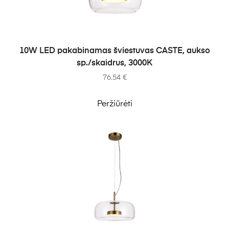
Į KREPŠELĮ
10W LED pakabinamas šviestuvas CASTE, aukso
sp./skaidrus, 3000K
76.54
€
Peržiūrėti