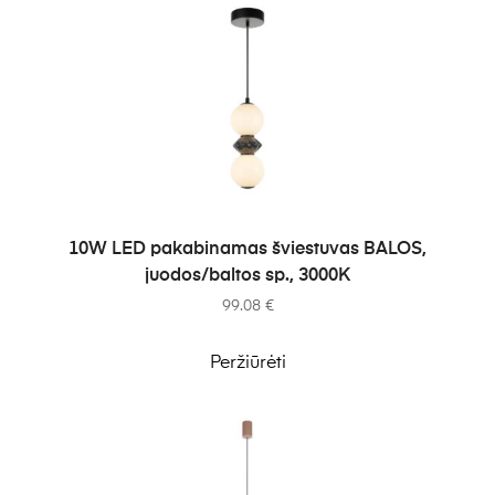
Į KREPŠELĮ
10W LED pakabinamas šviestuvas BALOS,
juodos/baltos sp., 3000K
99.08
€
Peržiūrėti