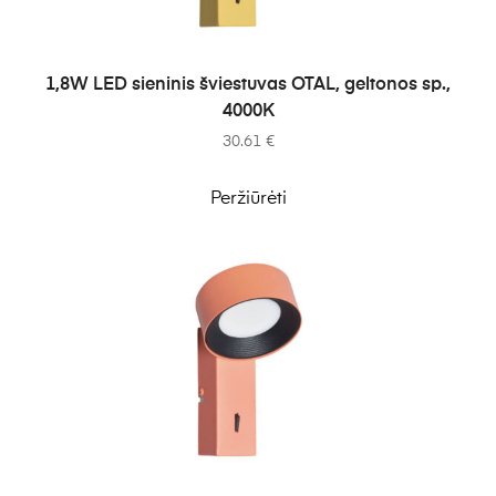
Į KREPŠELĮ
1,8W LED sieninis šviestuvas OTAL, geltonos sp.,
4000K
30.61
€
Peržiūrėti