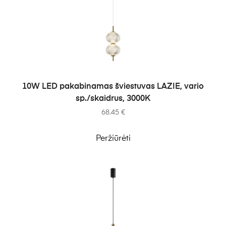
Į KREPŠELĮ
10W LED pakabinamas šviestuvas LAZIE, vario
sp./skaidrus, 3000K
68.45
€
Peržiūrėti