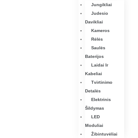
Jungikliai
Judesio
Davikliai
Kameros
Rėlės
Saulės
Baterijos
Laidai Ir
Kabeliai
Tvirtinimo
Detalės
Elektrinis
Šildymas
LED
Moduliai
Žibintuvėliai