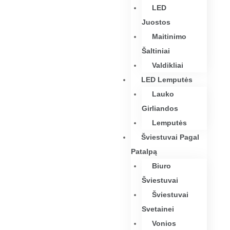
LED
Juostos
Maitinimo
Šaltiniai
Valdikliai
LED Lemputės
Lauko
Girliandos
Lemputės
Šviestuvai Pagal
Patalpą
Biuro
Šviestuvai
Šviestuvai
Svetainei
Vonios