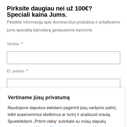
Pirksite daugiau nei už 100€?
Speciali kaina Jums.
Pateikite informaciją apie dominančius produktus ir pritaikysime
jums specialią kainodarą geriausiomis kainomis.
Vardas
El. paštas
Vertiname jūsų privatumą
Užklausos tekstas
Naudojame slapukus siekdami pagerinti jūsų naršymo patirtį,
teikti suasmenintus skelbimus ar turinį ir analizuoti srautą.
Spustelėdami „Priimti viską“ sutinkate su mūsų slapukų