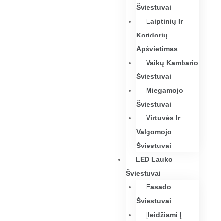
Šviestuvai
Laiptinių Ir
Koridorių
Apšvietimas
Vaikų Kambario
Šviestuvai
Miegamojo
Šviestuvai
Virtuvės Ir
Valgomojo
Šviestuvai
LED Lauko
Šviestuvai
Fasado
Šviestuvai
Įleidžiami Į