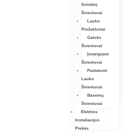
Grindinį
Šviestuvai
Lauko
Prožektoriai
Gatvės
Šviestuvai
Įsmeigiami
Šviestuvai
Pastatomi
Lauko
Šviestuvai
Baseinų
Šviestuvai
Elektros
Instaliacijos
Prekės