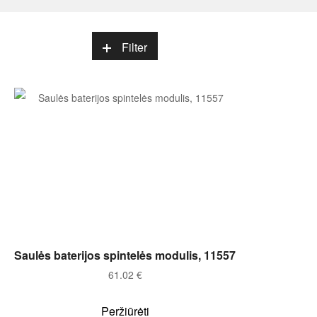
Filter
Į KREPŠELĮ
Saulės baterijos spintelės modulis, 11557
61.02
€
Peržiūrėti