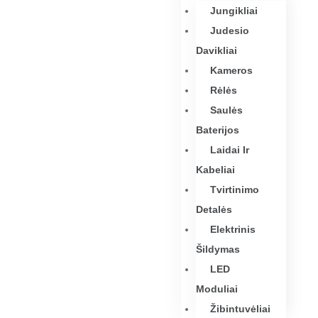
Jungikliai
Judesio
Davikliai
Kameros
Rėlės
Saulės
Baterijos
Laidai Ir
Kabeliai
Tvirtinimo
Detalės
Elektrinis
Šildymas
LED
Moduliai
Žibintuvėliai