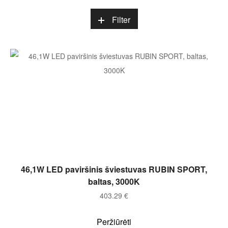
Filter
Į KREPŠELĮ
46,1W LED paviršinis šviestuvas RUBIN SPORT,
baltas, 3000K
403.29
€
Peržiūrėti