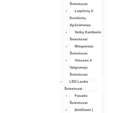
Šviestuvai
Laiptinių Ir
Koridorių
Apšvietimas
Vaikų Kambario
Šviestuvai
Miegamojo
Šviestuvai
Virtuvės Ir
Valgomojo
Šviestuvai
LED Lauko
Šviestuvai
Fasado
Šviestuvai
Įleidžiami Į