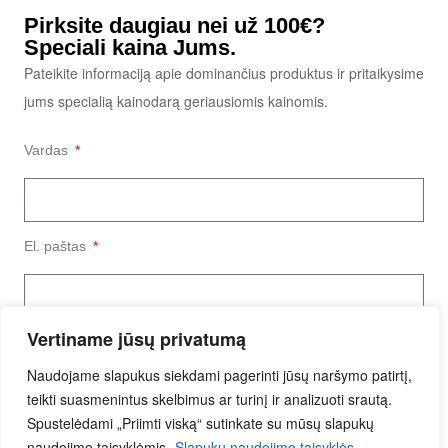
Pirksite daugiau nei už 100€?
Speciali kaina Jums.
Pateikite informaciją apie dominančius produktus ir pritaikysime
jums specialią kainodarą geriausiomis kainomis.
Vardas
El. paštas
Vertiname jūsų privatumą
Užklausos tekstas
Naudojame slapukus siekdami pagerinti jūsų naršymo patirtį,
teikti suasmenintus skelbimus ar turinį ir analizuoti srautą.
Spustelėdami „Priimti viską“ sutinkate su mūsų slapukų
naudojimo taisyklėmis.
Slapukų naudojimo taisyklės