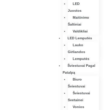
LED
Juostos
Maitinimo
Šaltiniai
Valdikliai
LED Lemputės
Lauko
Girliandos
Lemputės
Šviestuvai Pagal
Patalpą
Biuro
Šviestuvai
Šviestuvai
Svetainei
Vonios