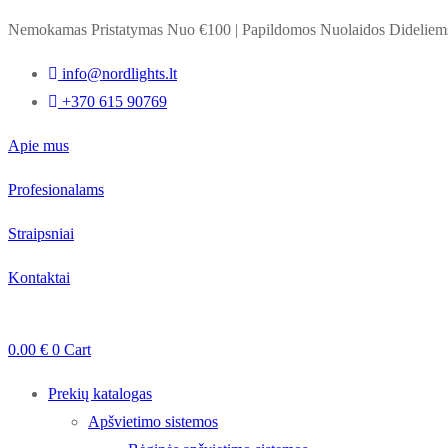
Nemokamas Pristatymas Nuo €100
|
Papildomos Nuolaidos Dideli
info@nordlights.lt
+370 615 90769
Apie mus
Profesionalams
Straipsniai
Kontaktai
0.00
€
0
Cart
Prekių katalogas
Apšvietimo sistemos