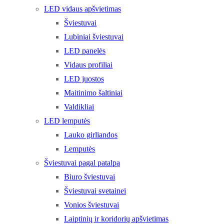
LED vidaus apšvietimas
Šviestuvai
Lubiniai šviestuvai
LED panelės
Vidaus profiliai
LED juostos
Maitinimo šaltiniai
Valdikliai
LED lemputės
Lauko girliandos
Lemputės
Šviestuvai pagal patalpą
Biuro šviestuvai
Šviestuvai svetainei
Vonios šviestuvai
Laiptinių ir koridorių apšvietimas