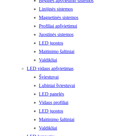
Bėginės apšvietimo sistemos
Linijinės sistemos
Magnetinės sistemos
Profiliai apšvietimui
Juostinės sistemos
LED juostos
Maitinimo šaltiniai
Valdikliai
LED vidaus apšvietimas
Šviestuvai
Lubiniai šviestuvai
LED panelės
Vidaus profiliai
LED juostos
Maitinimo šaltiniai
Valdikliai