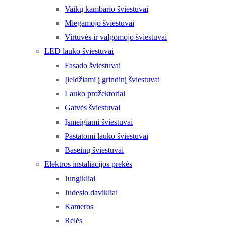
Vaikų kambario šviestuvai
Miegamojo šviestuvai
Virtuvės ir valgomojo šviestuvai
LED lauko šviestuvai
Fasado šviestuvai
Įleidžiami į grindinį šviestuvai
Lauko prožektoriai
Gatvės šviestuvai
Įsmeigiami šviestuvai
Pastatomi lauko šviestuvai
Baseinų šviestuvai
Elektros instaliacijos prekės
Jungikliai
Judesio davikliai
Kameros
Rėlės