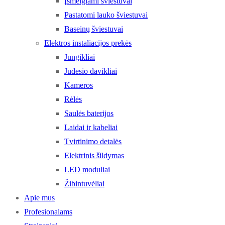
Įsmeigiami šviestuvai
Pastatomi lauko šviestuvai
Baseinų šviestuvai
Elektros instaliacijos prekės
Jungikliai
Judesio davikliai
Kameros
Rėlės
Saulės baterijos
Laidai ir kabeliai
Tvirtinimo detalės
Elektrinis šildymas
LED moduliai
Žibintuvėliai
Apie mus
Profesionalams