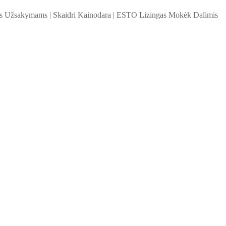
ems Užsakymams
|
Skaidri Kainodara
|
ESTO Lizingas Mokėk Dalimis