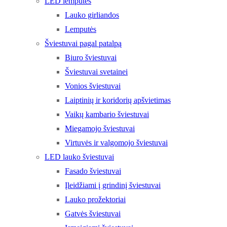
LED lemputės
Lauko girliandos
Lemputės
Šviestuvai pagal patalpą
Biuro šviestuvai
Šviestuvai svetainei
Vonios šviestuvai
Laiptinių ir koridorių apšvietimas
Vaikų kambario šviestuvai
Miegamojo šviestuvai
Virtuvės ir valgomojo šviestuvai
LED lauko šviestuvai
Fasado šviestuvai
Įleidžiami į grindinį šviestuvai
Lauko prožektoriai
Gatvės šviestuvai