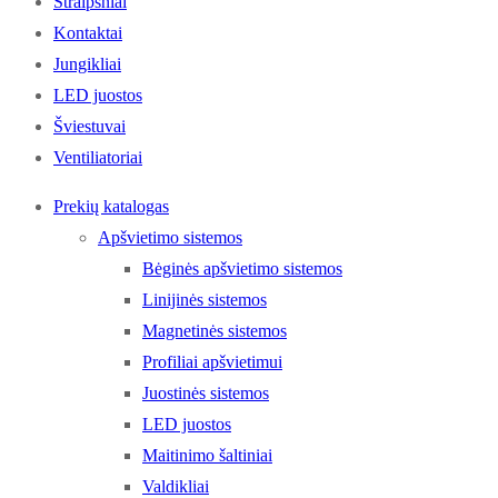
Straipsniai
Kontaktai
Jungikliai
LED juostos
Šviestuvai
Ventiliatoriai
Prekių katalogas
Apšvietimo sistemos
Bėginės apšvietimo sistemos
Linijinės sistemos
Magnetinės sistemos
Profiliai apšvietimui
Juostinės sistemos
LED juostos
Maitinimo šaltiniai
Valdikliai