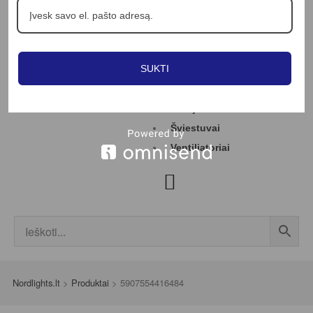
Apie mus
Profesionalams
Straipsniai
SUKTI
Kontaktai
Jungikliai
LED juostos
Šviestuvai
Ventiliatoriai
Nordlights.lt
>
Produktai
>
5907554416484