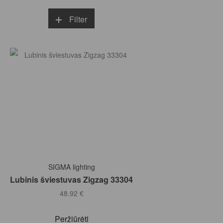
Filter
Į KREPŠELĮ
SIGMA lighting
Lubinis šviestuvas Zigzag 33304
48.92
€
Peržiūrėti