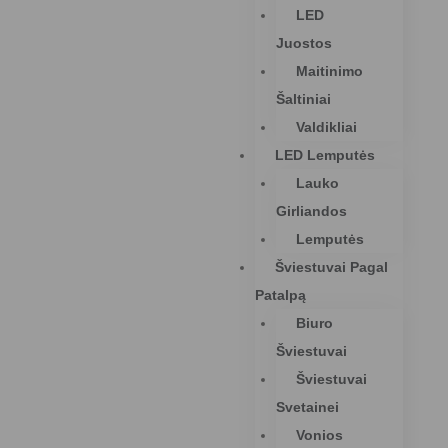
LED
Juostos
Maitinimo
Šaltiniai
Valdikliai
LED Lemputės
Lauko
Girliandos
Lemputės
Šviestuvai Pagal
Patalpą
Biuro
Šviestuvai
Šviestuvai
Svetainei
Vonios