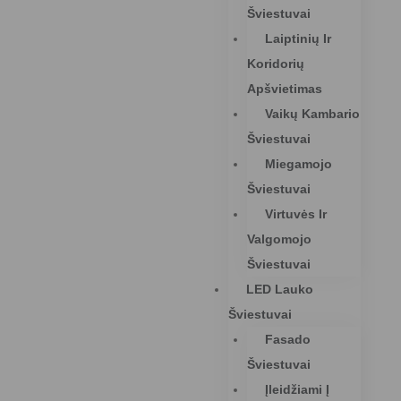
Šviestuvai
Laiptinių Ir
Koridorių
Apšvietimas
Vaikų Kambario
Šviestuvai
Miegamojo
Šviestuvai
Virtuvės Ir
Valgomojo
Šviestuvai
LED Lauko
Šviestuvai
Fasado
Šviestuvai
Įleidžiami Į