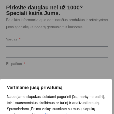
Pirksite daugiau nei už 100€?
Speciali kaina Jums.
Pateikite informaciją apie dominančius produktus ir pritaikysime
jums specialią kainodarą geriausiomis kainomis.
Vardas
El. paštas
Vertiname jūsų privatumą
Užklausos tekstas
Naudojame slapukus siekdami pagerinti jūsų naršymo patirtį,
teikti suasmenintus skelbimus ar turinį ir analizuoti srautą.
Spustelėdami „Priimti viską“ sutinkate su mūsų slapukų