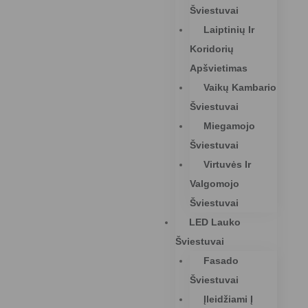
Šviestuvai
Laiptinių Ir
Koridorių
Apšvietimas
Vaikų Kambario
Šviestuvai
Miegamojo
Šviestuvai
Virtuvės Ir
Valgomojo
Šviestuvai
LED Lauko
Šviestuvai
Fasado
Šviestuvai
Įleidžiami Į