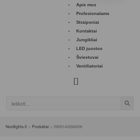
Apie mus
Profesionalams
Straipsniai
Kontaktai
Jungikliai
LED juostos
Šviestuvai
Ventiliatoriai
Nordlights.lt
>
Produktai
>
5905143284506