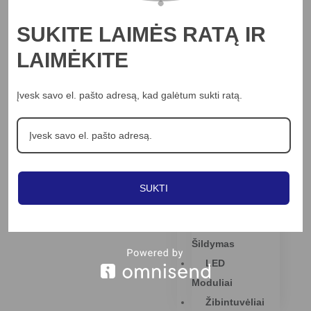
Jungikliai
SUKITE LAIMĖS RATĄ IR
Judesio
Davikliai
LAIMĖKITE
Kameros
Rėlės
Įvesk savo el. pašto adresą, kad galėtum sukti ratą.
Saulės
Baterijos
Laidai Ir
Kabeliai
Tvirtinimo
SUKTI
Detalės
Elektrinis
Šildymas
LED
Moduliai
Žibintuvėliai