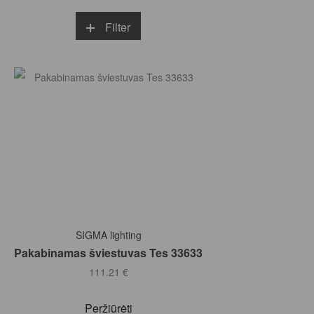
Filter
Į KREPŠELĮ
SIGMA lighting
Pakabinamas šviestuvas Tes 33633
111.21
€
Peržiūrėti