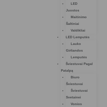
LED
Juostos
Maitinimo
Šaltiniai
Valdikliai
LED Lemputės
Lauko
Girliandos
Lemputės
Šviestuvai Pagal
Patalpą
Biuro
Šviestuvai
Šviestuvai
Svetainei
Vonios