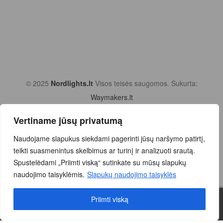
© 2025
Nordlights.lt
Visos teisės saugomos. Sukurta:
Waymakers.lt
Vertiname jūsų privatumą
Naudojame slapukus siekdami pagerinti jūsų naršymo patirtį,
teikti suasmenintus skelbimus ar turinį ir analizuoti srautą.
Spustelėdami „Priimti viską“ sutinkate su mūsų slapukų
naudojimo taisyklėmis.
Slapukų naudojimo taisyklės
Priimti viską
0