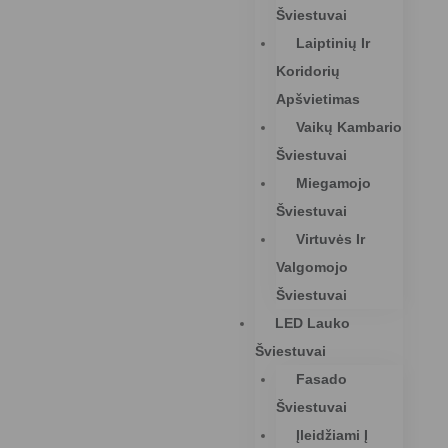
Šviestuvai
Laiptinių Ir
Koridorių
Apšvietimas
Vaikų Kambario
Šviestuvai
Miegamojo
Šviestuvai
Virtuvės Ir
Valgomojo
Šviestuvai
LED Lauko
Šviestuvai
Fasado
Šviestuvai
Įleidžiami Į