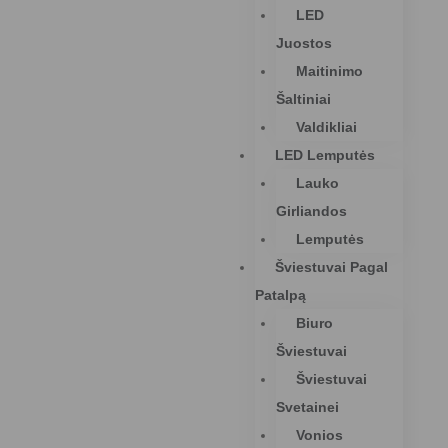
LED
Juostos
Maitinimo
Šaltiniai
Valdikliai
LED Lemputės
Lauko
Girliandos
Lemputės
Šviestuvai Pagal
Patalpą
Biuro
Šviestuvai
Šviestuvai
Svetainei
Vonios