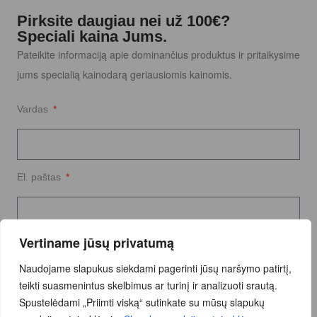
Pirksite daugiau nei už 100€?
Speciali kaina Jums.
Pateikite informaciją apie dominančius produktus ir pritaikysime
jums specialią kainodarą geriausiomis kainomis.
Vardas
El. paštas
Vertiname jūsų privatumą
Užklausos tekstas
Naudojame slapukus siekdami pagerinti jūsų naršymo patirtį,
teikti suasmenintus skelbimus ar turinį ir analizuoti srautą.
Spustelėdami „Priimti viską“ sutinkate su mūsų slapukų