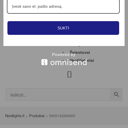
Apie mus
Profesionalams
Straipsniai
SUKTI
Kontaktai
Jungikliai
LED juostos
Šviestuvai
Ventiliatoriai
Nordlights.lt
>
Produktai
>
5905143284063