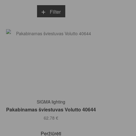
Filter
Į KREPŠELĮ
SIGMA lighting
Pakabinamas šviestuvas Volutto 40644
62.78
€
Peržiūrėti