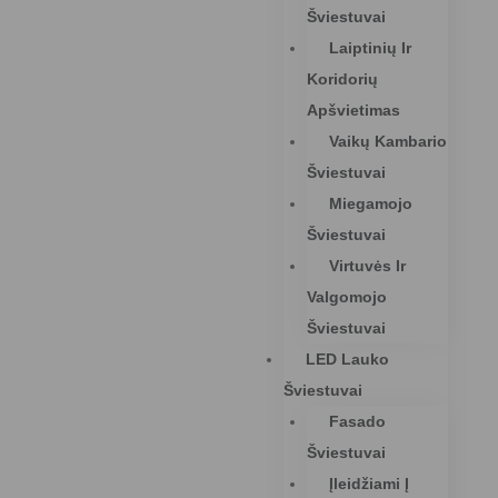
Šviestuvai
Laiptinių Ir
Koridorių
Apšvietimas
Vaikų Kambario
Šviestuvai
Miegamojo
Šviestuvai
Virtuvės Ir
Valgomojo
Šviestuvai
LED Lauko
Šviestuvai
Fasado
Šviestuvai
Įleidžiami Į