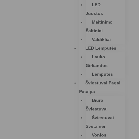
LED
Juostos
Maitinimo
Šaltiniai
Valdikliai
LED Lemputės
Lauko
Girliandos
Lemputės
Šviestuvai Pagal
Patalpą
Biuro
Šviestuvai
Šviestuvai
Svetainei
Vonios