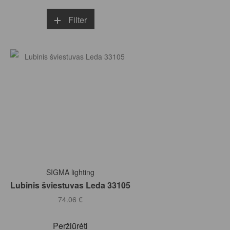
Filter
Į KREPŠELĮ
SIGMA lighting
Lubinis šviestuvas Leda 33105
74.06
€
Peržiūrėti