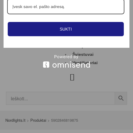
Apie mus
Profesionalams
Straipsniai
SUKTI
Kontaktai
Jungikliai
LED juostos
Šviestuvai
Ventiliatoriai
Nordlights.lt
>
Produktai
>
5902846819875