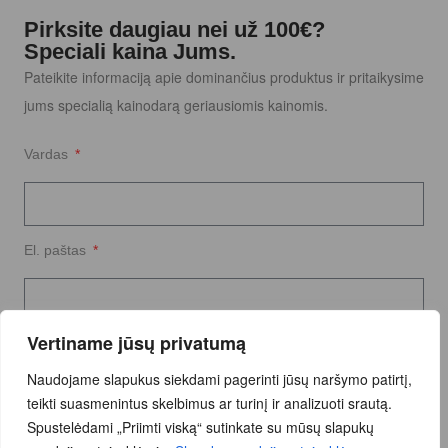
Pirksite daugiau nei už 100€?
Speciali kaina Jums.
Pateikite informaciją apie dominančius produktus ir pritaikysime
jums specialią kainodarą geriausiomis kainomis.
Vardas
El. paštas
Vertiname jūsų privatumą
Užklausos tekstas
Naudojame slapukus siekdami pagerinti jūsų naršymo patirtį,
teikti suasmenintus skelbimus ar turinį ir analizuoti srautą.
Spustelėdami „Priimti viską“ sutinkate su mūsų slapukų