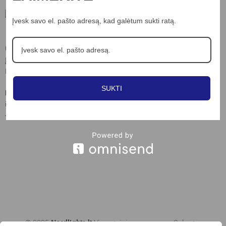
Įvesk savo el. pašto adresą, kad galėtum sukti ratą.
Informacija
UAB “Nord lights”
Apie mus
Įm.k. 306703898
Kontaktai
Laisvės al. 82, Kaunas
Privatumo poltika
SUKTI
Kontaktai:
Slapukų naudojimo taisyklės
info@nordlights.lt
Pirkimo taisyklės
+370 615 90769
© 2025
Nordlights.lt
Visos teisės saugomos. Sukurta: