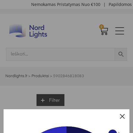
Nemokamas Pristatymas Nuo €100
|
Papildomos 
0
Nordlights.lt
>
Produktai
>
5902846818083
Filter