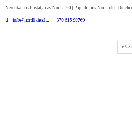
Nemokamas Pristatymas Nuo €100
|
Papildomos Nuolaidos Didel
info@nordlights.lt
+370 615 90769