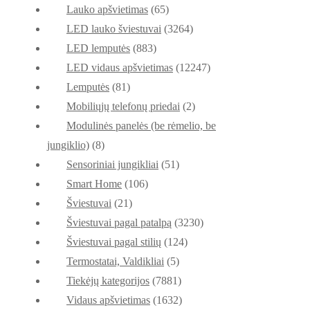
Lauko apšvietimas
(65)
LED lauko šviestuvai
(3264)
LED lemputės
(883)
LED vidaus apšvietimas
(12247)
Lemputės
(81)
Mobiliųjų telefonų priedai
(2)
Modulinės panelės (be rėmelio, be
jungiklio)
(8)
Sensoriniai jungikliai
(51)
Smart Home
(106)
Šviestuvai
(21)
Šviestuvai pagal patalpą
(3230)
Šviestuvai pagal stilių
(124)
Termostatai, Valdikliai
(5)
Tiekėjų kategorijos
(7881)
Vidaus apšvietimas
(1632)