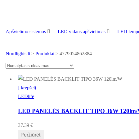
Apšvietimo sistemos
LED vidaus apšvietimas
LED lempu
Nordlights.lt
>
Produktai
>
4779054862884
Į krepšelį
LEDlife
LED PANELĖS BACKLIT TIPO 36W 120lm
37.39
€
Peržiūrėti