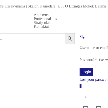
iems Užsakymams
|
Skaidri Kainodara
|
ESTO Lizingas Mokėk Dalimis
Apie mus
Profesionalams
Straipsniai
Kontaktai
Sign in
Username or emai
Password
*
Login
Lost your passwo
0