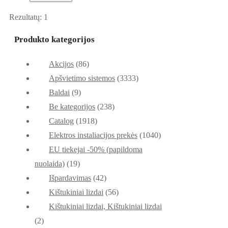
Rezultatų: 1
Produkto kategorijos
Akcijos
(86)
Apšvietimo sistemos
(3333)
Baldai
(9)
Be kategorijos
(238)
Catalog
(1918)
Elektros instaliacijos prekės
(1040)
EU tiekejai -50% (papildoma
nuolaida)
(19)
Išpardavimas
(42)
Kištukiniai lizdai
(56)
Kištukiniai lizdai, Kištukiniai lizdai
(2)