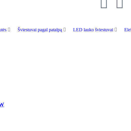
tės
Šviestuvai pagal patalpą
LED lauko šviestuvai
Ele
/W