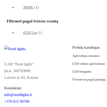
3000K
(1)
Filtruoti pagal šviesos srautą
4320 Lm
(1)
Prekių katalogas
Apšvietimo sistemos
LED vidaus apšvietimas
UAB “Nord lights”
Įm.k. 306703898
LED lemputės
Laisvės al. 82, Kaunas
Šviestuvai pagal patalpą
Kontaktai:
info@nordlights.lt
+370 615 90769