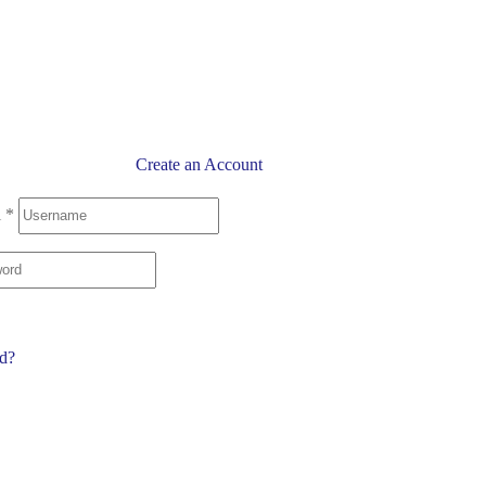
Create an Account
l
*
rd?