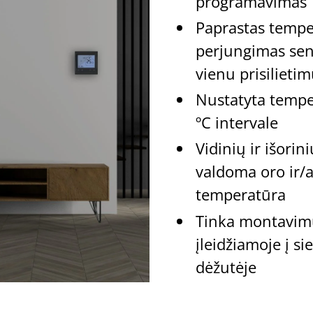
programavimas
Paprastas tempe
perjungimas sen
vienu prisilieti
Nustatyta tempe
ºC intervale
Vidinių ir išorin
valdoma oro ir/
temperatūra
Tinka montavimu
įleidžiamoje į sie
dėžutėje