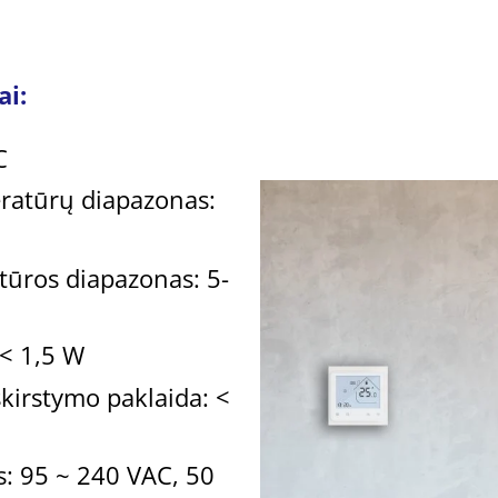
ai:
C
ratūrų diapazonas:
tūros diapazonas: 5-
 < 1,5 W
kirstymo paklaida: <
s: 95 ~ 240 VAC, 50