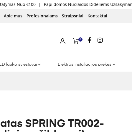
domos Nuolaidos Dideliems Užsakymams
|
Skaidri Kainodara
|
Apie mus
Profesionalams
Straipsniai
Kontaktai
0
ED lauko šviestuvai
Elektros instaliacijos prekės
tatas SPRING TR002-