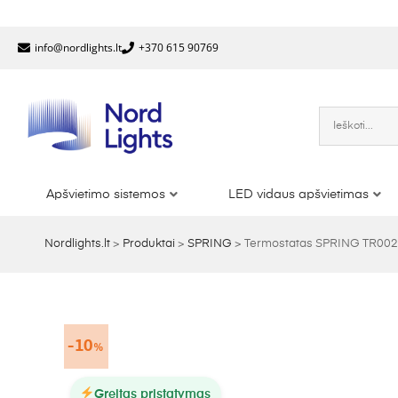
info@nordlights.lt
+370 615 90769
Apšvietimo sistemos
LED vidaus apšvietimas
Nordlights.lt
>
Produktai
>
SPRING
>
Termostatas SPRING TR002-1
10
%
Greitas pristatymas