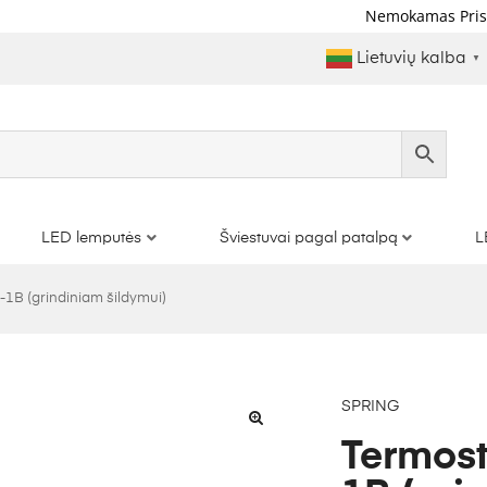
Nemokamas Pristatymas Nuo €100
|
Papil
Lietuvių kalba
▼
LED lemputės
Šviestuvai pagal patalpą
L
B (grindiniam šildymui)
SPRING
Termos