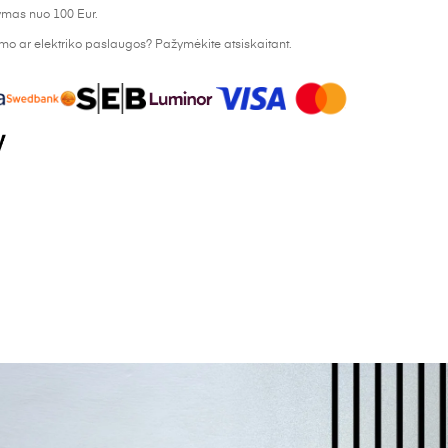
mas nuo 100 Eur.
o ar elektriko paslaugos? Pažymėkite atsiskaitant.