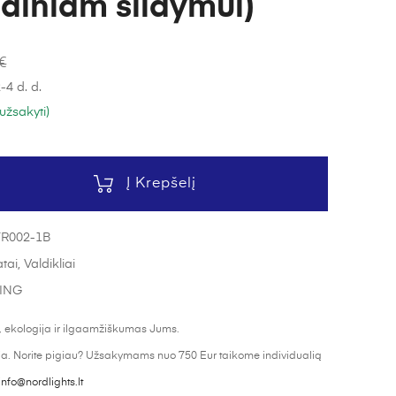
ndiniam šildymui)
€
-4 d. d.
užsakyti)
Į Krepšelį
TR002-1B
ai, Valdikliai
ING
 ekologija ir ilgaamžiškumas Jums.
ija. Norite pigiau? Užsakymams nuo 750 Eur taikome individualią
info@nordlights.lt