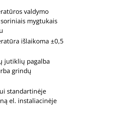
ratūros valdymo
soriniais mygtukais
mu
ratūra išlaikoma ±0,5
ių jutiklių pagalba
arba grindų
i standartinėje
ną el. instaliacinėje