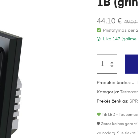
1B (gri
44.10
€
49.00
Pristatymas per 2
Liko 147 (galime 
Produkto kodas:
J-
Kategorija:
Termostat
Prekės ženklas:
SPR
Tik LED – Taupumas,
🛡 Geros kainos garant
kainodarą. Susisiekite: