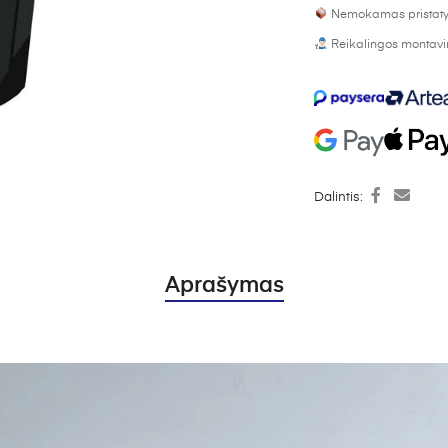
Nemokamas pristaty
Reikalingos montavim
Dalintis:
Aprašymas