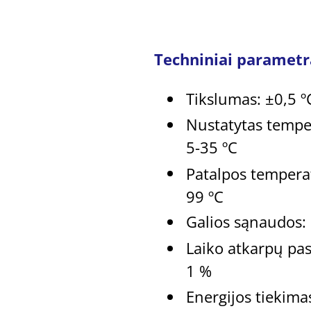
Techniniai parametr
Tikslumas: ±0,5 º
Nustatytas tempe
5-35 ºC
Patalpos tempera
99 ºC
Galios sąnaudos:
Laiko atkarpų pas
1 %
Energijos tiekima