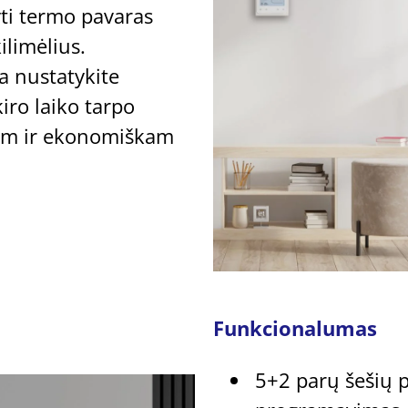
yti termo pavaras
ilimėlius.
 nustatykite
iro laiko tarpo
am ir ekonomiškam
Funkcionalumas
5+2 parų šešių 