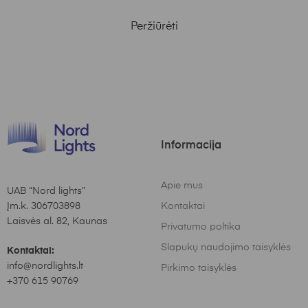
Peržiūrėti
Informacija
Apie mus
UAB “Nord lights”
Įm.k. 306703898
Kontaktai
Laisvės al. 82, Kaunas
Privatumo poltika
Slapukų naudojimo taisyklės
Kontaktai:
info@nordlights.lt
Pirkimo taisyklės
+370 615 90769