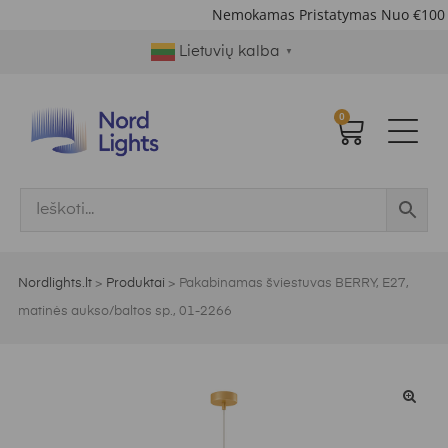
Nemokamas Pristatymas Nuo €100
|
Lietuvių kalba
▼
0
Nordlights.lt
>
Produktai
>
Pakabinamas šviestuvas BERRY, E27,
matinės aukso/baltos sp., 01-2266