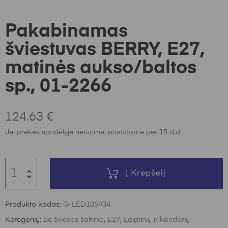
Pakabinamas
šviestuvas BERRY, E27,
matinės aukso/baltos
sp., 01-2266
124.63
€
Jei prekės sandėlyje neturime, pristatome per 15 d.d.
Į Krepšelį
Produkto kodas:
G-LED105934
Kategorijų:
Be šviesos šaltinio
,
E27
,
Laiptinių ir koridorių