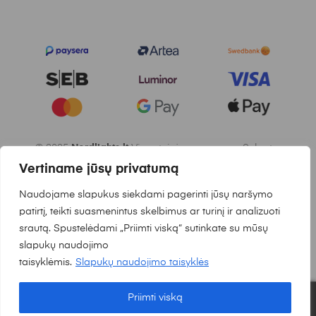
© 2025
Nordlights.lt
Visos teisės saugomos. Sukurta:
Waymakers.lt
Vertiname jūsų privatumą
Naudojame slapukus siekdami pagerinti jūsų naršymo
patirtį, teikti suasmenintus skelbimus ar turinį ir analizuoti
srautą. Spustelėdami „Priimti viską“ sutinkate su mūsų
slapukų naudojimo
taisyklėmis.
Slapukų naudojimo taisyklės
Priimti viską
0