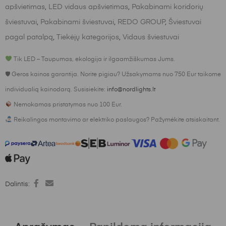
apšvietimas
,
LED vidaus apšvietimas
,
Pakabinami koridorių
šviestuvai
,
Pakabinami šviestuvai
,
REDO GROUP
,
Šviestuvai
pagal patalpą
,
Tiekėjų kategorijos
,
Vidaus šviestuvai
Tik LED – Taupumas, ekologija ir ilgaamžiškumas Jums.
🛡 Geros kainos garantija. Norite pigiau? Užsakymams nuo 750 Eur taikome
individualią kainodarą. Susisiekite:
info@nordlights.lt
Nemokamas pristatymas nuo 100 Eur.
Reikalingos montavimo ar elektriko paslaugos? Pažymėkite atsiskaitant.
Dalintis: