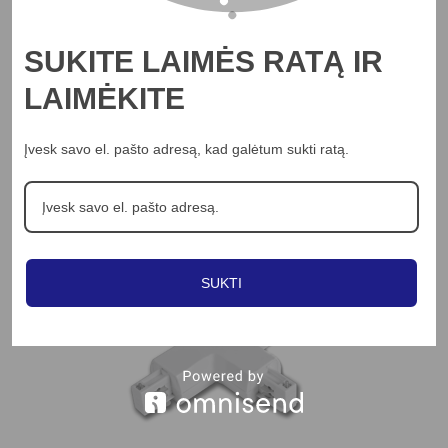
SUKITE LAIMĖS RATĄ IR
LAIMĖKITE
Į KREPŠELĮ
V-TAC
RGB juostos valdiklis V-TAC 12A RADIO (4 mygtukai)
Įvesk savo el. pašto adresą, kad galėtum sukti ratą.
17.66
€
Peržiūrėti
SUKTI