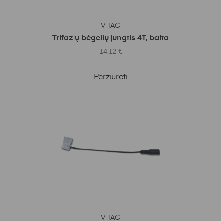
Į KREPŠELĮ
V-TAC
Trifazių bėgelių jungtis 4T, balta
14.12
€
Peržiūrėti
Į KREPŠELĮ
V-TAC