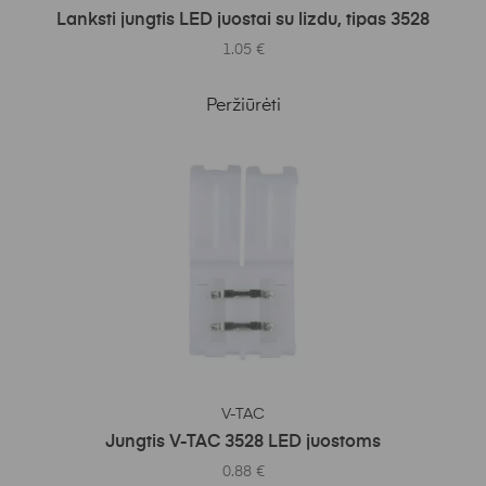
Lanksti jungtis LED juostai su lizdu, tipas 3528
1.05
€
Peržiūrėti
Į KREPŠELĮ
V-TAC
Jungtis V-TAC 3528 LED juostoms
0.88
€