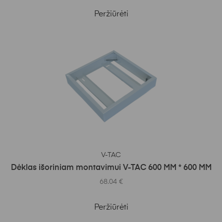
Peržiūrėti
Į KREPŠELĮ
V-TAC
Dėklas išoriniam montavimui V-TAC 600 MM * 600 MM
68.04
€
Peržiūrėti