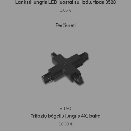
Lanksti jungtis LED juostai su lizdu, tipas 3528
1.05
€
Peržiūrėti
Į KREPŠELĮ
V-TAC
Trifazių bėgelių jungtis 4X, balta
18.33
€