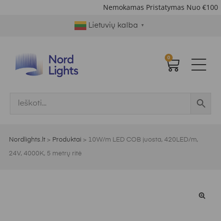
Nemokamas Pristatymas Nuo €100
|
Lietuvių kalba
▼
0
Nordlights.lt
>
Produktai
>
10W/m LED COB juosta, 420LED/m,
24V, 4000K, 5 metrų ritė