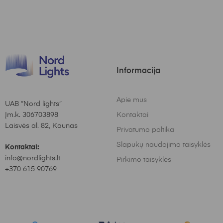
Informacija
Apie mus
UAB “Nord lights”
Įm.k. 306703898
Kontaktai
Laisvės al. 82, Kaunas
Privatumo poltika
Slapukų naudojimo taisyklės
Kontaktai:
info@nordlights.lt
Pirkimo taisyklės
+370 615 90769