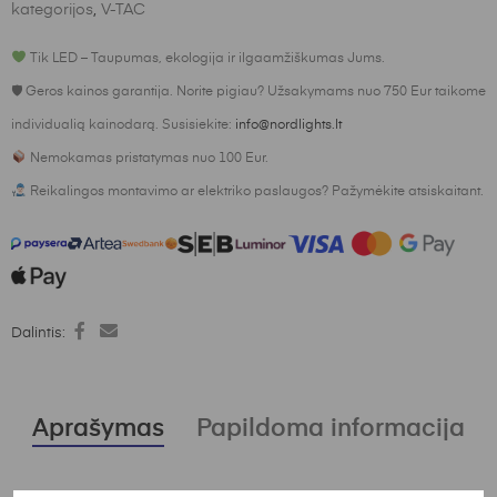
kategorijos
,
V-TAC
Tik LED – Taupumas, ekologija ir ilgaamžiškumas Jums.
🛡 Geros kainos garantija. Norite pigiau? Užsakymams nuo 750 Eur taikome
individualią kainodarą. Susisiekite:
info@nordlights.lt
Nemokamas pristatymas nuo 100 Eur.
Reikalingos montavimo ar elektriko paslaugos? Pažymėkite atsiskaitant.
Dalintis:
Aprašymas
Papildoma informacija