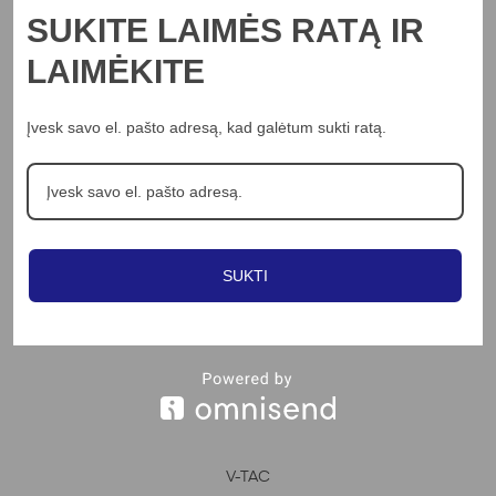
Į KREPŠELĮ
SUKITE LAIMĖS RATĄ IR
V-TAC
15W maitinimo šaltinis panelėms V-TAC,
LAIMĖKITE
nedimeriuojamas
8.55
€
Įvesk savo el. pašto adresą, kad galėtum sukti ratą.
Peržiūrėti
SUKTI
Į KREPŠELĮ
V-TAC