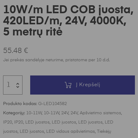
10W/m LED COB juosta,
420LED/m, 24V, 4000K,
5 metrų ritė
55.48
€
Jei prekės sandėlyje neturime, pristatome per 10 d.d.
Į Krepšelį
Produkto kodas:
G-LED104582
Kategorijų:
10-11W
,
10-11W
,
24V
,
24V
,
Apšvietimo sistemos
,
IP20
,
IP20
,
LED juostos
,
LED juostos
,
LED juostos
,
LED
juostos
,
LED juostos
,
LED vidaus apšvietimas
,
Tiekėjų