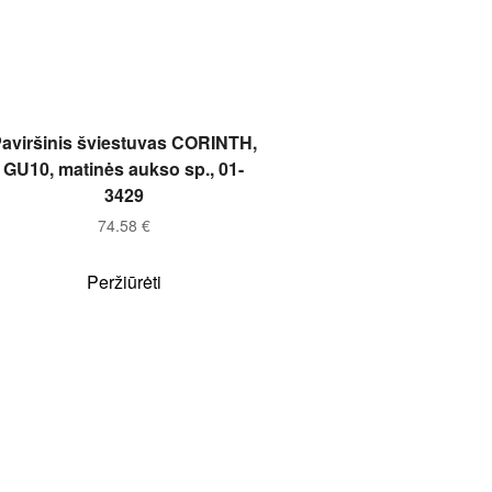
Į KREPŠELĮ
aviršinis šviestuvas CORINTH,
GU10, matinės aukso sp., 01-
3429
74.58
€
Peržiūrėti