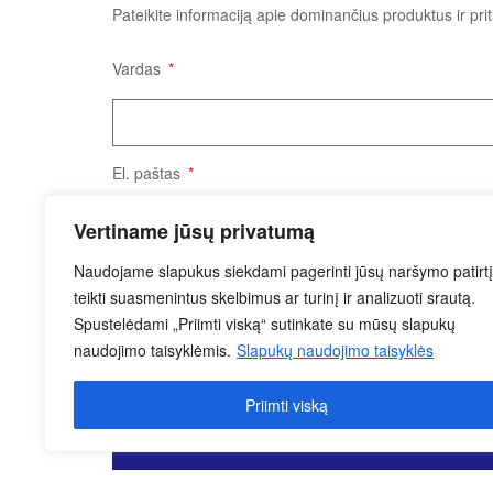
Pateikite informaciją apie dominančius produktus ir pr
Vardas
El. paštas
Vertiname jūsų privatumą
Naudojame slapukus siekdami pagerinti jūsų naršymo patirtį
Užklausos tekstas
teikti suasmenintus skelbimus ar turinį ir analizuoti srautą.
Spustelėdami „Priimti viską“ sutinkate su mūsų slapukų
naudojimo taisyklėmis.
Slapukų naudojimo taisyklės
Priimti viską