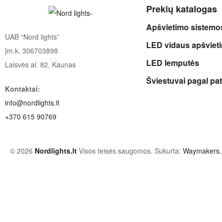
Prekių katalogas
Apšvietimo sistemo
UAB “Nord lights”
LED vidaus apšviet
Įm.k. 306703898
LED lemputės
Laisvės al. 82, Kaunas
Šviestuvai pagal pa
Kontaktai:
info@nordlights.lt
+370 615 90769
© 2026
Nordlights.lt
Visos teisės saugomos. Sukurta:
Waymakers.l