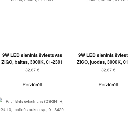
Į KREPŠELĮ
Į KREPŠELĮ
9W LED sieninis šviestuvas
9W LED sieninis švies
ZIGO, baltas, 3000K, 01-2391
ZIGO, juodas, 3000K, 0
82.87
€
82.87
€
Peržiūrėti
Peržiūrėti