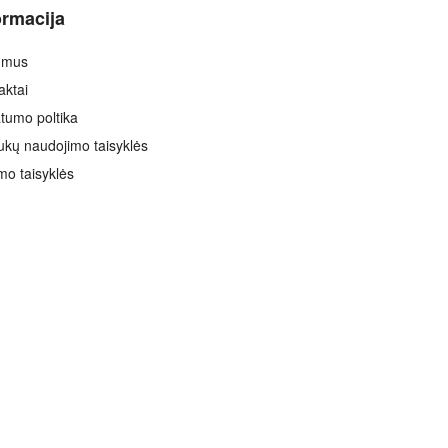
ormacija
 mus
aktai
atumo poltika
ukų naudojimo taisyklės
mo taisyklės