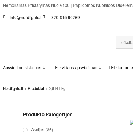
Nemokamas Pristatymas Nuo €100
|
Papildomos Nuolaidos Dideli
info@nordlights.lt
+370 615 90769
Apšvietimo sistemos
LED vidaus apšvietimas
LED lemputė
Nordlights.lt
>
Produktai
>
0,5141 kg
Produkto kategorijos
Akcijos
(86)