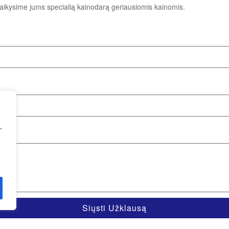
itaikysime jums specialią kainodarą geriausiomis kainomis.
,
Siųsti Užklausą