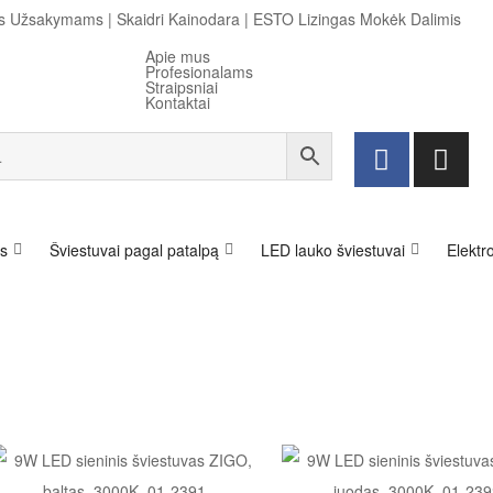
ems Užsakymams
|
Skaidri Kainodara
|
ESTO Lizingas Mokėk Dalimis
Apie mus
Profesionalams
Straipsniai
Kontaktai
s
Šviestuvai pagal patalpą
LED lauko šviestuvai
Elektro