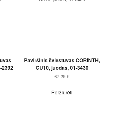
Į KREPŠELĮ
tuvas
Paviršinis šviestuvas CORINTH,
1-2392
GU10, juodas, 01-3430
67.29
€
Peržiūrėti