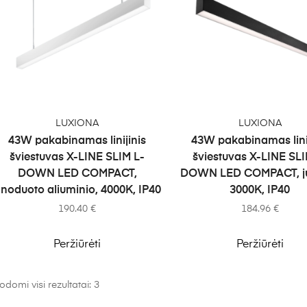
Į KREPŠELĮ
Į KREPŠELĮ
LUXIONA
LUXIONA
43W pakabinamas linijinis
43W pakabinamas linij
šviestuvas X-LINE SLIM L-
šviestuvas X-LINE SLI
DOWN LED COMPACT,
DOWN LED COMPACT, j
noduoto aliuminio, 4000K, IP40
3000K, IP40
190.40
€
184.96
€
Peržiūrėti
Peržiūrėti
odomi visi rezultatai: 3