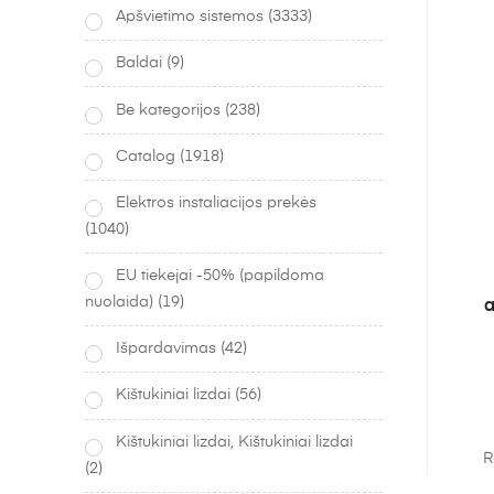
Apšvietimo sistemos
(3333)
Baldai
(9)
Be kategorijos
(238)
Catalog
(1918)
Elektros instaliacijos prekės
(1040)
EU tiekejai -50% (papildoma
nuolaida)
(19)
a
Išpardavimas
(42)
Kištukiniai lizdai
(56)
Kištukiniai lizdai, Kištukiniai lizdai
R
(2)