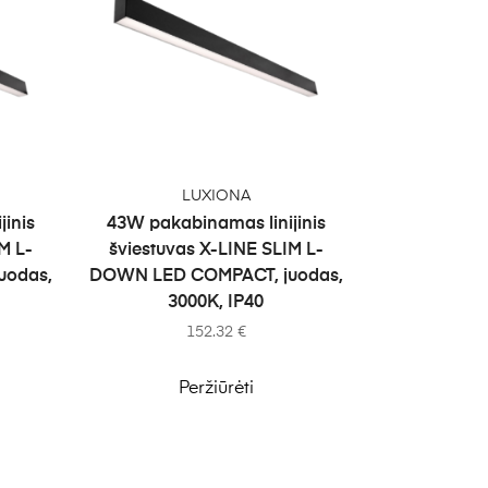
Į KREPŠELĮ
LUXIONA
inis
43W pakabinamas linijinis
M L-
šviestuvas X-LINE SLIM L-
uodas,
DOWN LED COMPACT, juodas,
3000K, IP40
152.32
€
Peržiūrėti