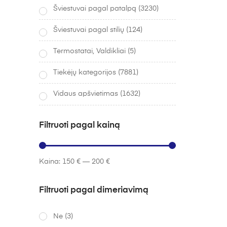
Šviestuvai pagal patalpą
(3230)
Šviestuvai pagal stilių
(124)
Termostatai, Valdikliai
(5)
Tiekėjų kategorijos
(7881)
Vidaus apšvietimas
(1632)
Filtruoti pagal kainą
Kaina:
150 €
—
200 €
Filtruoti pagal dimeriavimą
Ne
(3)