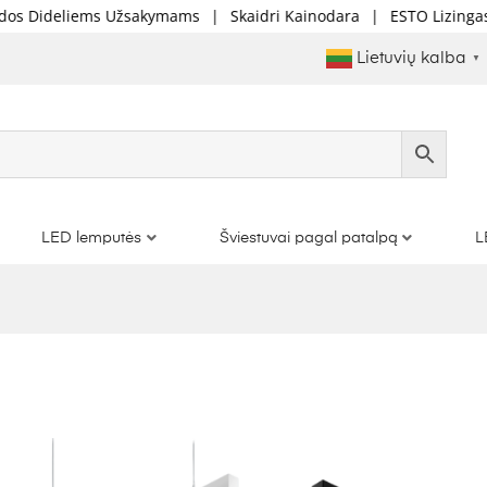
iems Užsakymams
|
Skaidri Kainodara
|
ESTO Lizingas Mokėk Da
Lietuvių kalba
▼
LED lemputės
Šviestuvai pagal patalpą
L