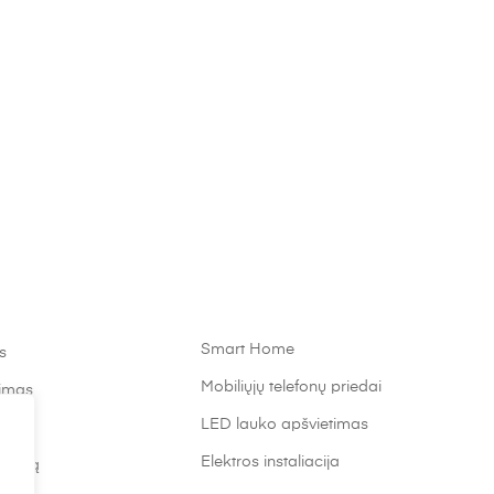
Smart Home
s
Mobiliųjų telefonų priedai
timas
LED lauko apšvietimas
Elektros instaliacija
atalpą