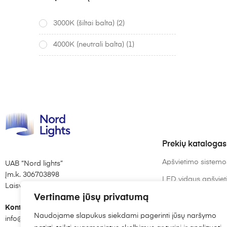
3000K (šiltai balta)
(2)
4000K (neutrali balta)
(1)
Prekių katalogas
Apšvietimo sistemo
UAB “Nord lights”
Įm.k. 306703898
LED vidaus apšvie
Laisvės al. 82, Kaunas
LED lemputės
Vertiname jūsų privatumą
Kontaktai:
Šviestuvai pagal p
Naudojame slapukus siekdami pagerinti jūsų naršymo
info@nordlights.lt