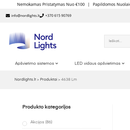
emokamas Pristatymas Nuo €100
|
Papildomos Nuolaidos Didel
info@nordlights.lt
+370 615 90769
Apšvietimo sistemos
LED vidaus apšvietimas
Nordlights.lt
>
Produktai
>
4638 Lm
Produkto kategorijos
Akcijos
(86)