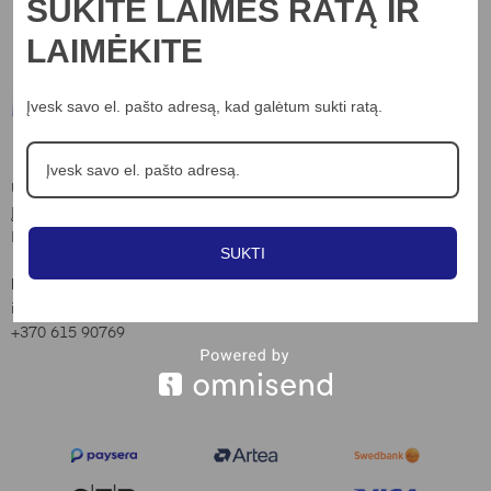
SUKITE LAIMĖS RATĄ IR
LAIMĖKITE
Įvesk savo el. pašto adresą, kad galėtum sukti ratą.
Informacija
Apie mus
UAB “Nord lights”
Įm.k. 306703898
Kontaktai
Laisvės al. 82, Kaunas
Privatumo poltika
SUKTI
Slapukų naudojimo taisyklės
Kontaktai:
info@nordlights.lt
Pirkimo taisyklės
+370 615 90769