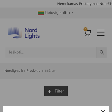
Nemokamas Pristatymas Nuo €1
Lietuvių kalba
▼
0
Nordlights.lt
>
Produktai
>
661 Lm
Filter