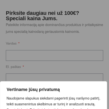
Pirksite daugiau nei už 100€?
Speciali kaina Jums.
Pateikite informaciją apie dominančius produktus ir pritaikysime
jums specialią kainodarą geriausiomis kainomis.
Vardas
El. paštas
Vertiname jūsų privatumą
Užklausos tekstas
Naudojame slapukus siekdami pagerinti jūsų naršymo patirtį,
teikti suasmenintus skelbimus ar turinį ir analizuoti srautą.