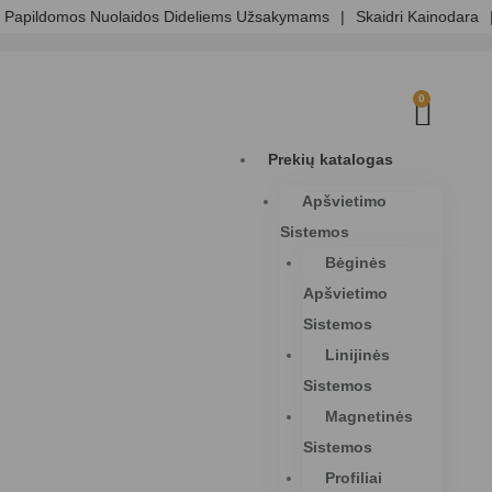
pildomos Nuolaidos Dideliems Užsakymams
|
Skaidri Kainodara
|
0
Prekių katalogas
Apšvietimo
Sistemos
Bėginės
Apšvietimo
Sistemos
Linijinės
Sistemos
Magnetinės
Sistemos
Profiliai