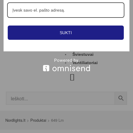
Apie mus
Profesionalams
Straipsniai
Kontaktai
SUKTI
Jungikliai
LED juostos
Šviestuvai
Ventiliatoriai
Nordlights.lt
>
Produktai
>
649 Lm