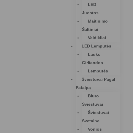
LED
Juostos
Maitinimo
Šaltiniai
Valdikliai
LED Lemputės
Lauko
Girliandos
Lemputės
Šviestuvai Pagal
Patalpą
Biuro
Šviestuvai
Šviestuvai
Svetainei
Vonios