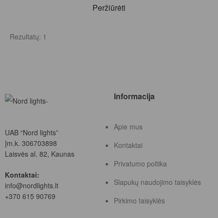
Peržiūrėti
Rezultatų: 1
Informacija
Apie mus
UAB “Nord lights”
Įm.k. 306703898
Kontaktai
Laisvės al. 82, Kaunas
Privatumo poltika
Kontaktai:
Slapukų naudojimo taisyklės
info@nordlights.lt
+370 615 90769
Pirkimo taisyklės