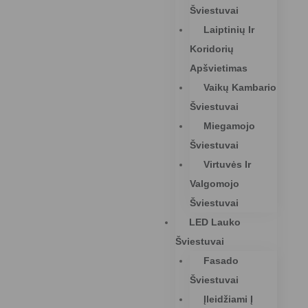
Šviestuvai
Laiptinių Ir
Koridorių
Apšvietimas
Vaikų Kambario
Šviestuvai
Miegamojo
Šviestuvai
Virtuvės Ir
Valgomojo
Šviestuvai
LED Lauko
Šviestuvai
Fasado
Šviestuvai
Įleidžiami Į