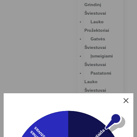
Grindinį
Šviestuvai
Lauko
Prožektoriai
Gatvės
Šviestuvai
Įsmeigiami
Šviestuvai
Pastatomi
Lauko
Šviestuvai
Baseinų
Šviestuvai
Elektros
Instaliacijos
s
Prekės