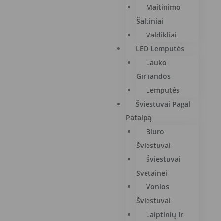
Maitinimo
Šaltiniai
Valdikliai
LED Lemputės
Lauko
Girliandos
Lemputės
Šviestuvai Pagal
Patalpą
Biuro
Šviestuvai
Šviestuvai
Svetainei
Vonios
Šviestuvai
Laiptinių Ir