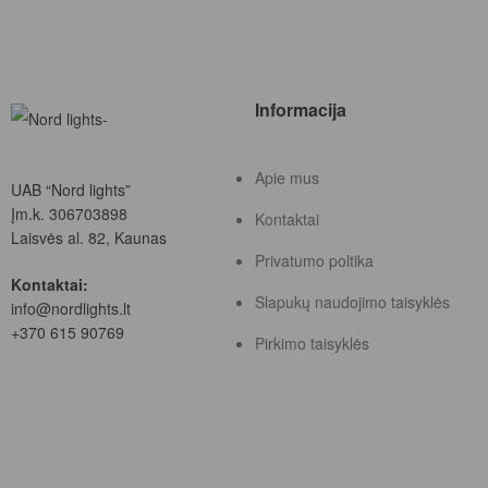
Informacija
Apie mus
UAB “Nord lights”
Įm.k. 306703898
Kontaktai
Laisvės al. 82, Kaunas
Privatumo poltika
Kontaktai:
Slapukų naudojimo taisyklės
info@nordlights.lt
+370 615 90769
Pirkimo taisyklės