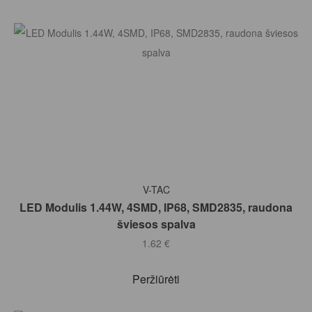
Į KREPŠELĮ
V-TAC
LED Modulis 1.44W, 4SMD, IP68, SMD2835, raudona
šviesos spalva
1.62
€
Peržiūrėti