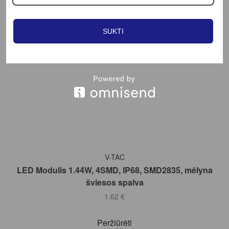
Filter
SUKTI
Į KREPŠELĮ
V-TAC
LED Modulis 1.44W, 4SMD, IP68, SMD2835, mėlyna
šviesos spalva
1.62
€
Peržiūrėti