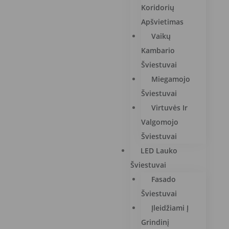
Koridorių
Apšvietimas
Vaikų
Kambario
Šviestuvai
Miegamojo
Šviestuvai
Virtuvės Ir
Valgomojo
Šviestuvai
LED Lauko
Šviestuvai
Fasado
Šviestuvai
Įleidžiami Į
Grindinį