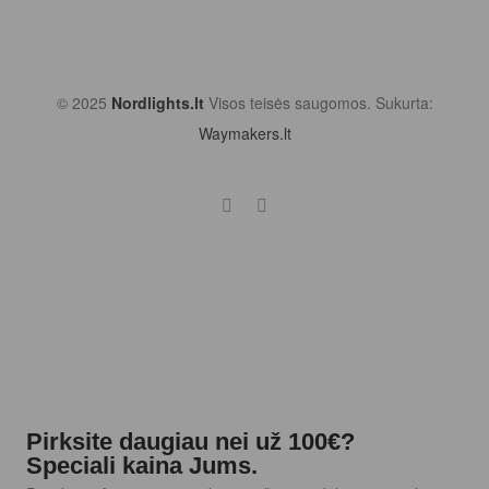
© 2025
Nordlights.lt
Visos teisės saugomos. Sukurta:
Waymakers.lt
Pirksite daugiau nei už 100€?
Speciali kaina Jums.