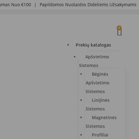
as Nuo €100
|
Papildomos Nuolaidos Dideliems Užsakymams
|
0
Prekių katalogas
Apšvietimo
Sistemos
Bėginės
Apšvietimo
Sistemos
Linijinės
Sistemos
Magnetinės
Sistemos
Profiliai