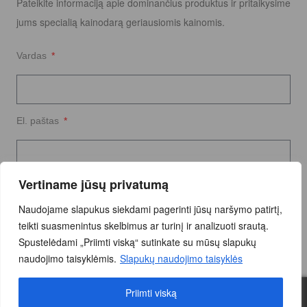
Pateikite informaciją apie dominančius produktus ir pritaikysime
jums specialią kainodarą geriausiomis kainomis.
Vardas
El. paštas
Vertiname jūsų privatumą
Užklausos tekstas
Naudojame slapukus siekdami pagerinti jūsų naršymo patirtį,
teikti suasmenintus skelbimus ar turinį ir analizuoti srautą.
Spustelėdami „Priimti viską“ sutinkate su mūsų slapukų
naudojimo taisyklėmis.
Slapukų naudojimo taisyklės
Priimti viską
Siųsti Užklausą
0