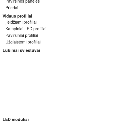
Paviršinės panelės
Priedai
Vidaus profiliai
Įleidžiami profiliai
Kampiniai LED profiliai
Paviršiniai profiliai
Užglaistomi profiliai
Lubiniai šviestuvai
LED moduliai