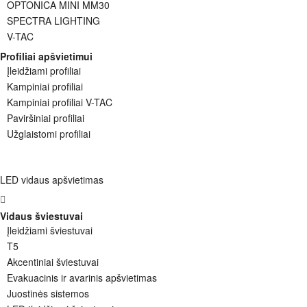
OPTONICA MINI MM30
SPECTRA LIGHTING
V-TAC
Profiliai apšvietimui
Įleidžiami profiliai
Kampiniai profiliai
Kampiniai profiliai V-TAC
Paviršiniai profiliai
Užglaistomi profiliai
LED vidaus apšvietimas
Vidaus šviestuvai
Įleidžiami šviestuvai
T5
Akcentiniai šviestuvai
Evakuacinis ir avarinis apšvietimas
Juostinės sistemos