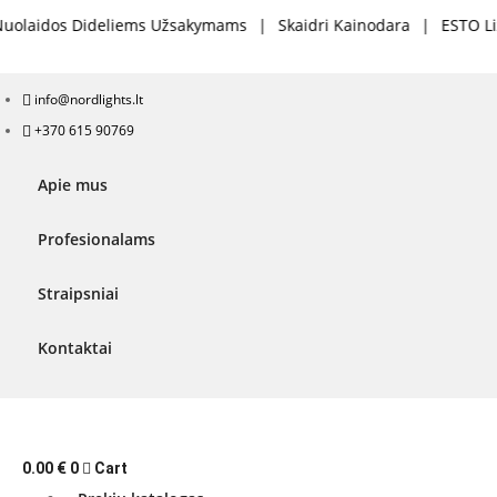
ideliems Užsakymams
|
Skaidri Kainodara
|
ESTO Lizingas Mokė
info@nordlights.lt
+370 615 90769
Apie mus
Profesionalams
Straipsniai
Kontaktai
0.00
€
0
Cart