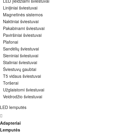
LED įleidžiami šviestuvai
Linijiniai šviestuvai
Magnetinės sistemos
Naktiniai šviestuvai
Pakabinami šviestuvai
Paviršiniai šviestuvai
Plafonai
Sandėlių šviestuvai
Sieniniai šviestuvai
Staliniai šviestuvai
Šviestuvų gaubtai
T5 vidaus šviestuvai
Toršerai
Užglaistomi šviestuvai
Veidrodžio šviestuvai
LED lemputės
Adapteriai
Lemputės