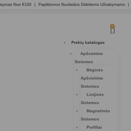
ymas Nuo €100
|
Papildomos Nuolaidos Dideliems Užsakymams
|
Sk
0
Prekių katalogas
Apšvietimo
Sistemos
Bėginės
Apšvietimo
Sistemos
Linijinės
Sistemos
Magnetinės
Sistemos
Profiliai