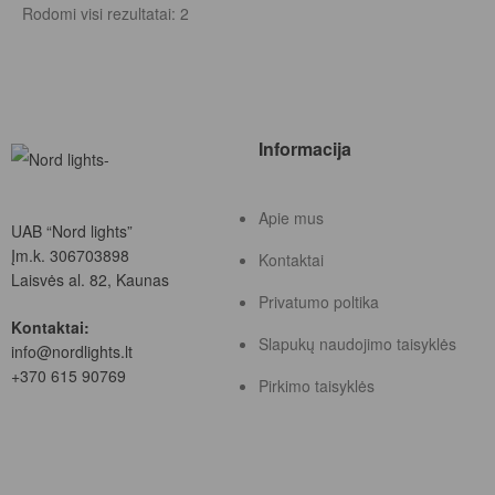
Rodomi visi rezultatai: 2
Informacija
Apie mus
UAB “Nord lights”
Įm.k. 306703898
Kontaktai
Laisvės al. 82, Kaunas
Privatumo poltika
Kontaktai:
Slapukų naudojimo taisyklės
info@nordlights.lt
+370 615 90769
Pirkimo taisyklės