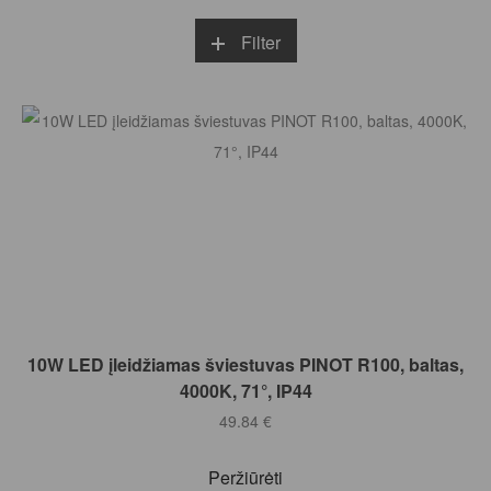
Filter
Į KREPŠELĮ
10W LED įleidžiamas šviestuvas PINOT R100, baltas,
4000K, 71°, IP44
49.84
€
Peržiūrėti