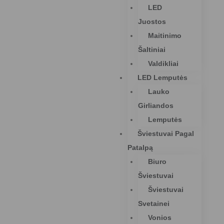
LED
Juostos
Maitinimo
Šaltiniai
Valdikliai
LED Lemputės
Lauko
Girliandos
Lemputės
Šviestuvai Pagal
Patalpą
Biuro
Šviestuvai
Šviestuvai
Svetainei
Vonios