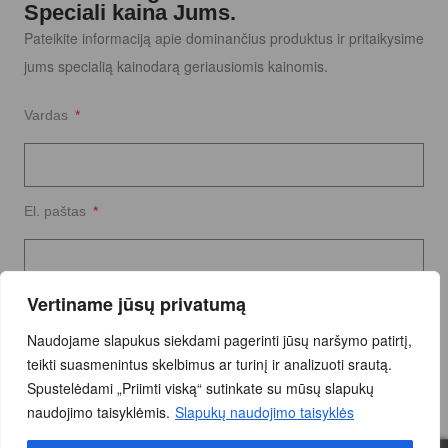
Speciali kaina Jums.
Pateikite informaciją apie dominančius produktus ir pritaikysime
jums specialią kainodarą geriausiomis kainomis.
Vardas
El. paštas
Vertiname jūsų privatumą
Užklausos tekstas
Naudojame slapukus siekdami pagerinti jūsų naršymo patirtį,
teikti suasmenintus skelbimus ar turinį ir analizuoti srautą.
Spustelėdami „Priimti viską“ sutinkate su mūsų slapukų
naudojimo taisyklėmis.
Slapukų naudojimo taisyklės