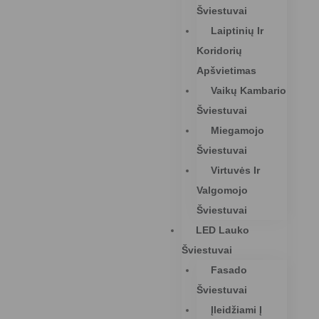
Šviestuvai
Laiptinių Ir
Koridorių
Apšvietimas
Vaikų Kambario
Šviestuvai
Miegamojo
Šviestuvai
Virtuvės Ir
Valgomojo
Šviestuvai
LED Lauko
Šviestuvai
Fasado
Šviestuvai
Įleidžiami Į