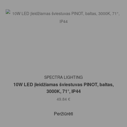
Į KREPŠELĮ
SPECTRA LIGHTING
10W LED įleidžiamas šviestuvas PINOT, baltas,
3000K, 71°, IP44
49.84
€
Peržiūrėti