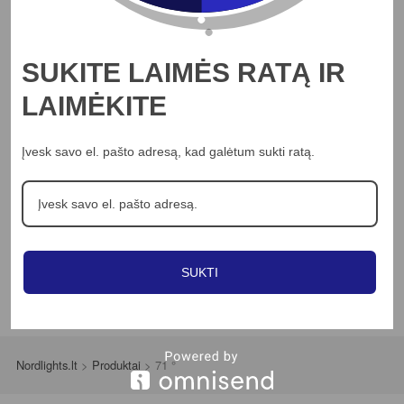
Apie mus
Profesionalams
Straipsniai
SUKITE LAIMĖS RATĄ IR
Kontaktai
LAIMĖKITE
Jungikliai
LED juostos
Įvesk savo el. pašto adresą, kad galėtum sukti ratą.
Šviestuvai
Ventiliatoriai
SUKTI
Nordlights.lt
>
Produktai
>
71 °