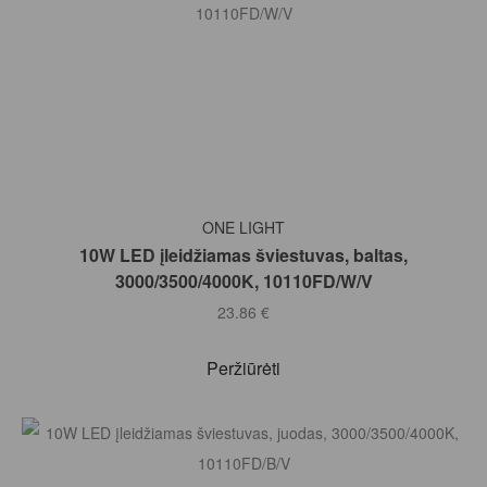
Į KREPŠELĮ
ONE LIGHT
10W LED įleidžiamas šviestuvas, baltas,
3000/3500/4000K, 10110FD/W/V
23.86
€
Peržiūrėti