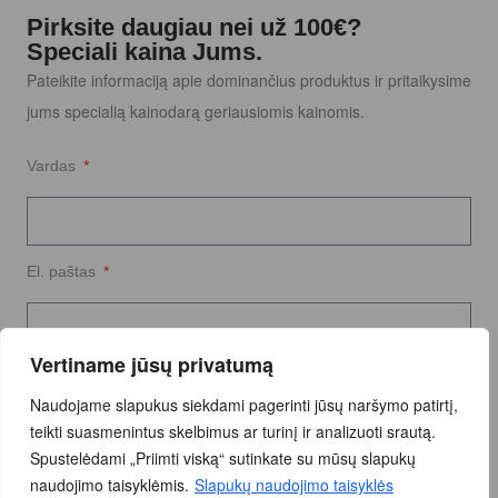
Pirksite daugiau nei už 100€?
Speciali kaina Jums.
Pateikite informaciją apie dominančius produktus ir pritaikysime
jums specialią kainodarą geriausiomis kainomis.
Vardas
El. paštas
Vertiname jūsų privatumą
Užklausos tekstas
Naudojame slapukus siekdami pagerinti jūsų naršymo patirtį,
teikti suasmenintus skelbimus ar turinį ir analizuoti srautą.
Spustelėdami „Priimti viską“ sutinkate su mūsų slapukų
naudojimo taisyklėmis.
Slapukų naudojimo taisyklės