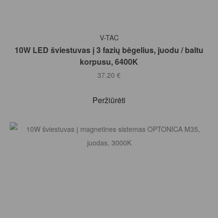
Į KREPŠELĮ
V-TAC
10W LED šviestuvas į 3 fazių bėgelius, juodu / baltu
korpusu, 6400K
37.20
€
Peržiūrėti