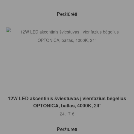
Peržiūrėti
Į KREPŠELĮ
12W LED akcentinis šviestuvas į vienfazius bėgelius
OPTONICA, baltas, 4000K, 24°
24.17
€
Peržiūrėti