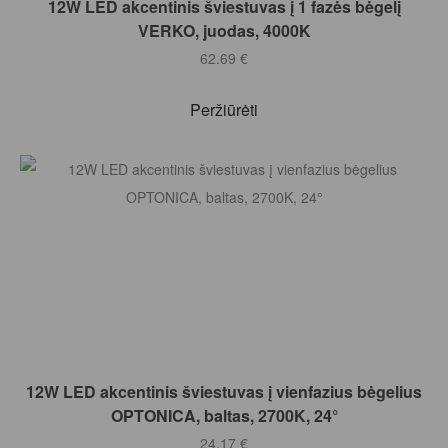
12W LED akcentinis šviestuvas į 1 fazės bėgelį
VERKO, juodas, 4000K
62.69
€
Peržiūrėti
Į KREPŠELĮ
12W LED akcentinis šviestuvas į vienfazius bėgelius
OPTONICA, baltas, 2700K, 24°
24.17
€