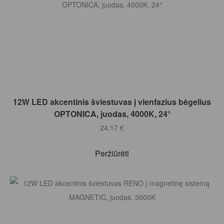
Į KREPŠELĮ
12W LED akcentinis šviestuvas į vienfazius bėgelius
OPTONICA, juodas, 4000K, 24°
24.17
€
Peržiūrėti