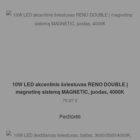
Į KREPŠELĮ
10W LED akcentinis šviestuvas RENO DOUBLE į
magnetinę sistemą MAGNETIC, juodas, 4000K
75.97
€
Peržiūrėti