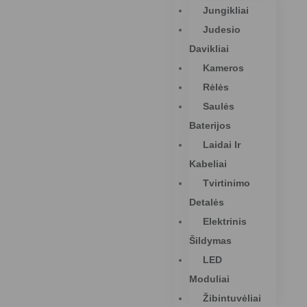
Jungikliai
Judesio
Davikliai
Kameros
Rėlės
Saulės
Baterijos
Laidai Ir
Kabeliai
Tvirtinimo
Detalės
Elektrinis
Šildymas
LED
Moduliai
Žibintuvėliai