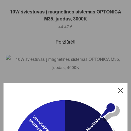
Į KREPŠELĮ
10W šviestuvas į magnetines sistemas OPTONICA
M35, juodas, 3000K
44.47
€
Peržiūrėti
s
3% Nuolaida
N
e
m
o
k
a
m
a
s
š
v
i
e
s
t
u
v
a
Į KREPŠELĮ
10W šviestuvas į magnetines sistemas OPTONICA