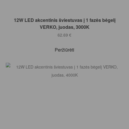
Į KREPŠELĮ
12W LED akcentinis šviestuvas į 1 fazės bėgelį
VERKO, juodas, 3000K
62.69
€
Peržiūrėti
Į KREPŠELĮ