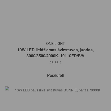
Į KREPŠELĮ
ONE LIGHT
10W LED įleidžiamas šviestuvas, juodas,
3000/3500/4000K, 10110FD/B/V
23.86
€
Peržiūrėti