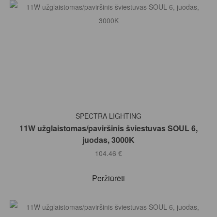
Į KREPŠELĮ
SPECTRA LIGHTING
11W užglaistomas/paviršinis šviestuvas SOUL 6,
juodas, 3000K
104.46
€
Peržiūrėti