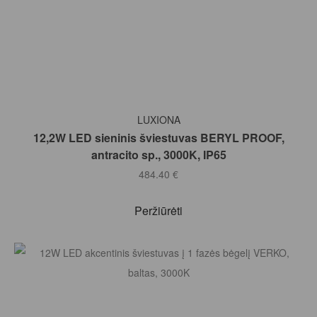
Į KREPŠELĮ
LUXIONA
12,2W LED sieninis šviestuvas BERYL PROOF,
antracito sp., 3000K, IP65
484.40
€
Peržiūrėti