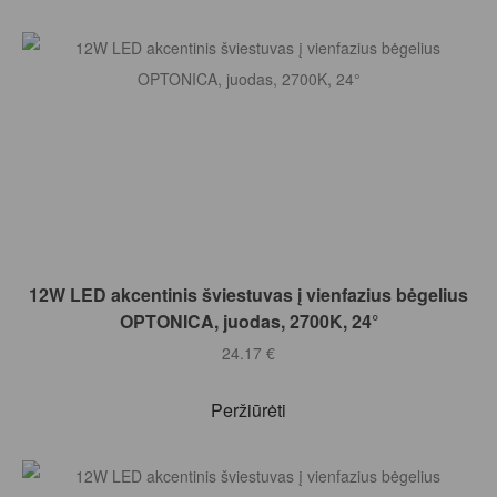
Į KREPŠELĮ
12W LED akcentinis šviestuvas į vienfazius bėgelius
OPTONICA, juodas, 2700K, 24°
24.17
€
Peržiūrėti