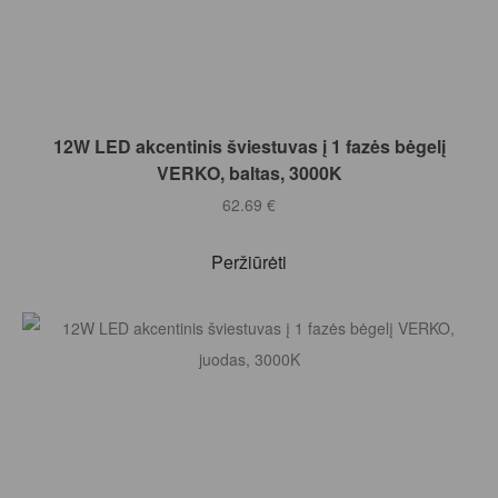
Į KREPŠELĮ
12W LED akcentinis šviestuvas į 1 fazės bėgelį
VERKO, baltas, 3000K
62.69
€
Peržiūrėti