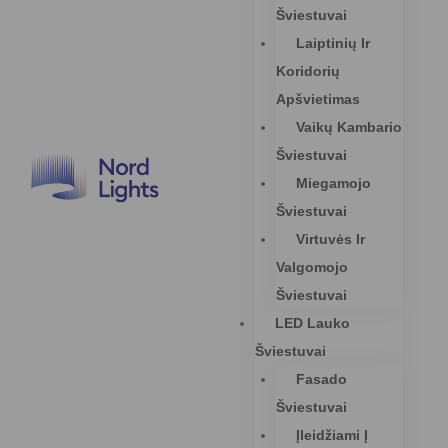
Šviestuvai
Laiptinių Ir
Koridorių
Apšvietimas
Vaikų Kambario
Šviestuvai
Miegamojo
Šviestuvai
Virtuvės Ir
Valgomojo
Šviestuvai
LED Lauko
Šviestuvai
Fasado
Šviestuvai
Įleidžiami Į