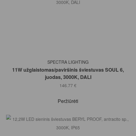
Į KREPŠELĮ
SPECTRA LIGHTING
11W užglaistomas/paviršinis šviestuvas SOUL 6,
juodas, 3000K, DALI
146.77
€
Peržiūrėti