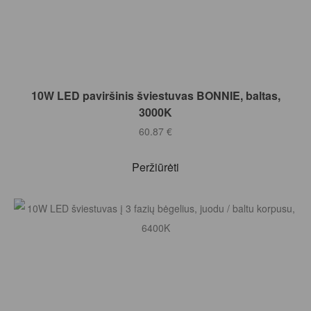
Į KREPŠELĮ
10W LED paviršinis šviestuvas BONNIE, baltas,
3000K
60.87
€
Peržiūrėti