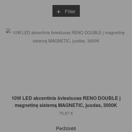
Filter
Į KREPŠELĮ
10W LED akcentinis šviestuvas RENO DOUBLE į
magnetinę sistemą MAGNETIC, juodas, 3000K
75.97
€
Peržiūrėti