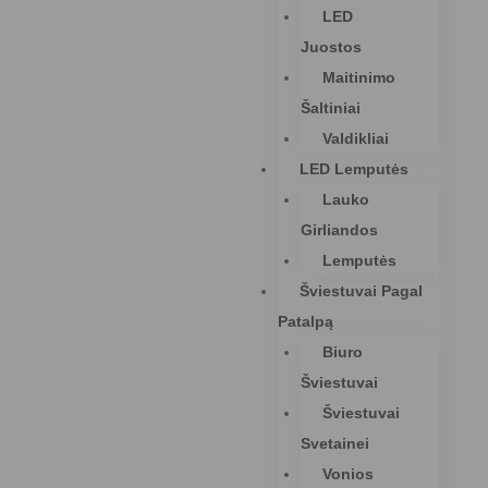
LED
Juostos
Maitinimo
Šaltiniai
Valdikliai
LED Lemputės
Lauko
Girliandos
Lemputės
Šviestuvai Pagal
Patalpą
Biuro
Šviestuvai
Šviestuvai
Svetainei
Vonios