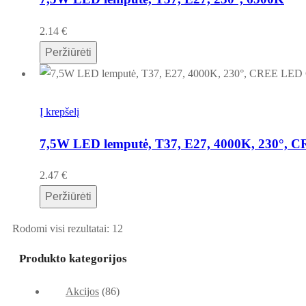
2.14
€
Peržiūrėti
Į krepšelį
7,5W LED lemputė, T37, E27, 4000K, 230°, 
2.47
€
Peržiūrėti
Rodomi visi rezultatai: 12
Produkto kategorijos
Akcijos
(86)