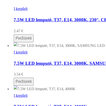
Į krepšelį
7,5W LED lemputė, T37, E14, 3000K, 230°, 
2.47
€
Peržiūrėti
Į krepšelį
7,5W LED lemputė, T37, E14, 3000K, SAMS
3.54
€
Peržiūrėti
Į krepšelį