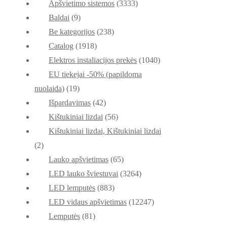
Apšvietimo sistemos
(3333)
Baldai
(9)
Be kategorijos
(238)
Catalog
(1918)
Elektros instaliacijos prekės
(1040)
EU tiekejai -50% (papildoma
nuolaida)
(19)
Išpardavimas
(42)
Kištukiniai lizdai
(56)
Kištukiniai lizdai, Kištukiniai lizdai
(2)
Lauko apšvietimas
(65)
LED lauko šviestuvai
(3264)
LED lemputės
(883)
LED vidaus apšvietimas
(12247)
Lemputės
(81)