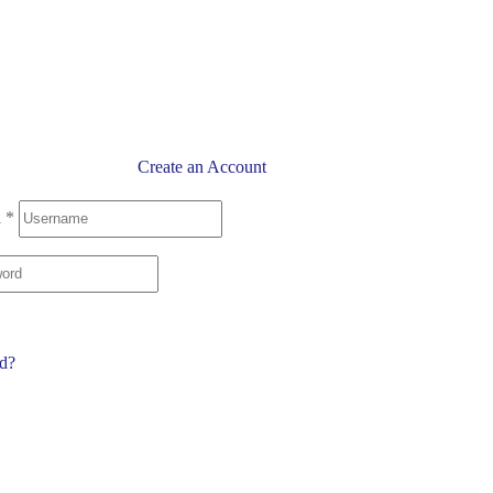
Create an Account
l
*
rd?