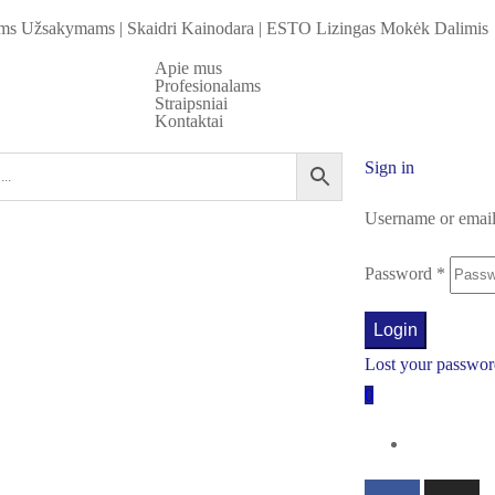
iems Užsakymams
|
Skaidri Kainodara
|
ESTO Lizingas Mokėk Dalimis
Apie mus
Profesionalams
Straipsniai
Kontaktai
Sign in
Username or emai
Password
*
Login
Lost your passwo
0