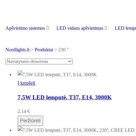
Apšvietimo sistemos
LED vidaus apšvietimas
LED lempu
Nordlights.lt
>
Produktai
>
230 °
Į krepšelį
7,5W LED lemputė, T37, E14, 3000K
2.14
€
Peržiūrėti