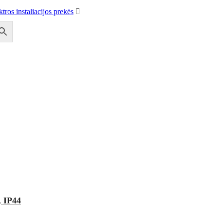
ktros instaliacijos prekės
, IP44