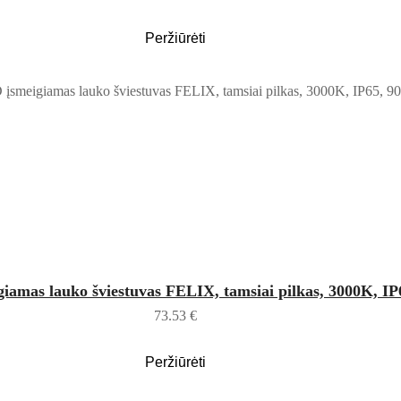
Peržiūrėti
Į KREPŠELĮ
amas lauko šviestuvas FELIX, tamsiai pilkas, 3000K, IP
73.53
€
Peržiūrėti