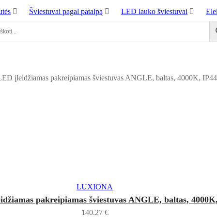
tės
Šviestuvai pagal patalpą
LED lauko šviestuvai
Ele
Į KREPŠELĮ
LUXIONA
idžiamas pakreipiamas šviestuvas ANGLE, baltas, 4000K
140.27
€