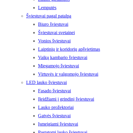
Lemputės
Šviestuvai pagal patalpą
Biuro šviestuvai
Šviestuvai svetainei
Vonios šviestuvai
Laiptinių ir koridorių apšvietimas
Vaikų kambario šviestuvai
Miegamojo šviestuvai
Virtuvės ir valgomojo šviestuvai
LED lauko šviestuvai
Fasado šviestuvai
Įleidžiami į grindinį šviestuvai
Lauko prožektoriai
Gatvės šviestuvai
Įsmeigiami šviestuvai
Pastatomi lauko šviestuvai