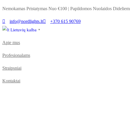
Nemokamas Pristatymas Nuo €100
|
Papildomos Nuolaidos Dideli
info@nordlights.lt
+370 615 90769
Lietuvių kalba
▼
Apie mus
Profesionalams
Straipsniai
Kontaktai