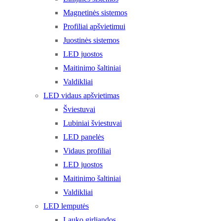
Magnetinės sistemos
Profiliai apšvietimui
Juostinės sistemos
LED juostos
Maitinimo šaltiniai
Valdikliai
LED vidaus apšvietimas
Šviestuvai
Lubiniai šviestuvai
LED panelės
Vidaus profiliai
LED juostos
Maitinimo šaltiniai
Valdikliai
LED lemputės
Lauko girliandos