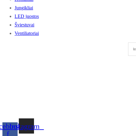
Jungikliai
LED juostos
Šviestuvai
Ventiliatoriai
cebook-
Instagram
f