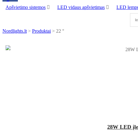
Apšvietimo sistemos
LED vidaus apšvietimas
LED lempu
Nordlights.lt
>
Produktai
>
22 °
28W LED įle