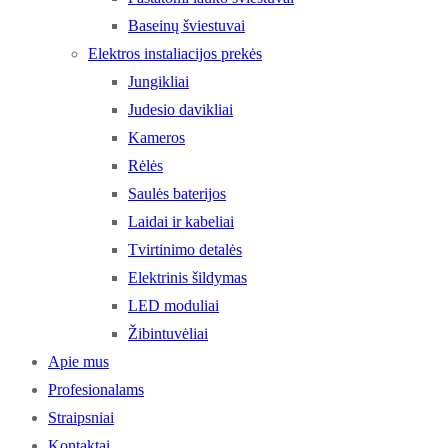
Baseinų šviestuvai
Elektros instaliacijos prekės
Jungikliai
Judesio davikliai
Kameros
Rėlės
Saulės baterijos
Laidai ir kabeliai
Tvirtinimo detalės
Elektrinis šildymas
LED moduliai
Žibintuvėliai
Apie mus
Profesionalams
Straipsniai
Kontaktai