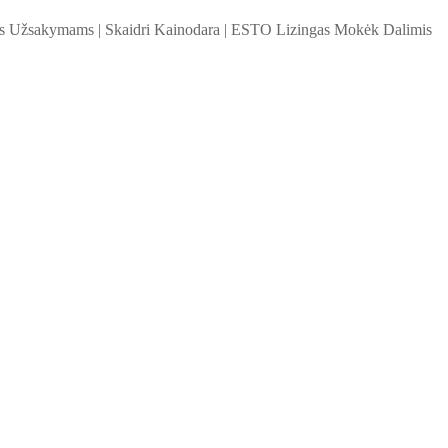
ems Užsakymams
|
Skaidri Kainodara
|
ESTO Lizingas Mokėk Dalimis