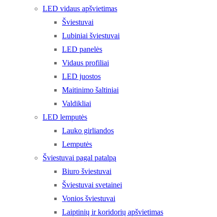
LED vidaus apšvietimas
Šviestuvai
Lubiniai šviestuvai
LED panelės
Vidaus profiliai
LED juostos
Maitinimo šaltiniai
Valdikliai
LED lemputės
Lauko girliandos
Lemputės
Šviestuvai pagal patalpą
Biuro šviestuvai
Šviestuvai svetainei
Vonios šviestuvai
Laiptinių ir koridorių apšvietimas