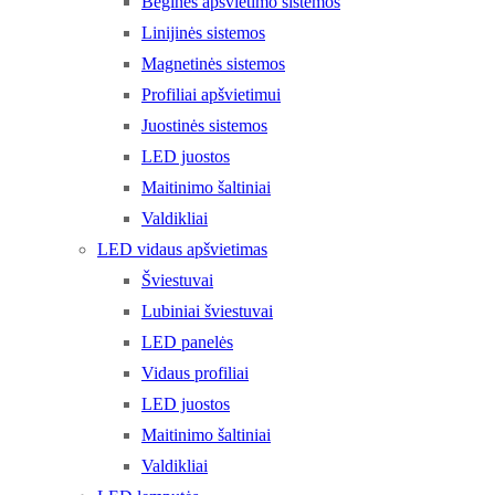
Bėginės apšvietimo sistemos
Linijinės sistemos
Magnetinės sistemos
Profiliai apšvietimui
Juostinės sistemos
LED juostos
Maitinimo šaltiniai
Valdikliai
LED vidaus apšvietimas
Šviestuvai
Lubiniai šviestuvai
LED panelės
Vidaus profiliai
LED juostos
Maitinimo šaltiniai
Valdikliai