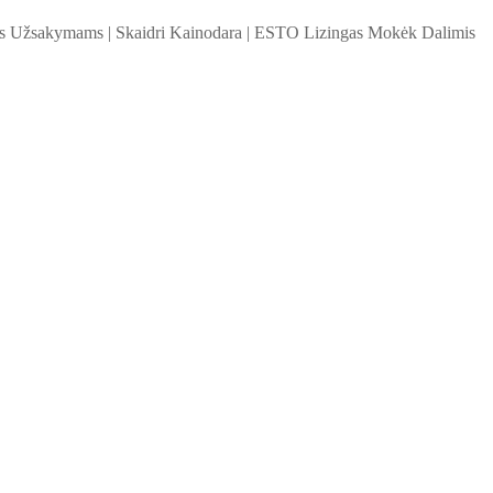
ems Užsakymams
|
Skaidri Kainodara
|
ESTO Lizingas Mokėk Dalimis