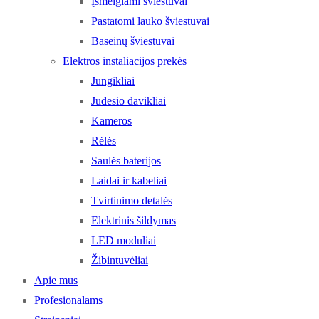
Įsmeigiami šviestuvai
Pastatomi lauko šviestuvai
Baseinų šviestuvai
Elektros instaliacijos prekės
Jungikliai
Judesio davikliai
Kameros
Rėlės
Saulės baterijos
Laidai ir kabeliai
Tvirtinimo detalės
Elektrinis šildymas
LED moduliai
Žibintuvėliai
Apie mus
Profesionalams