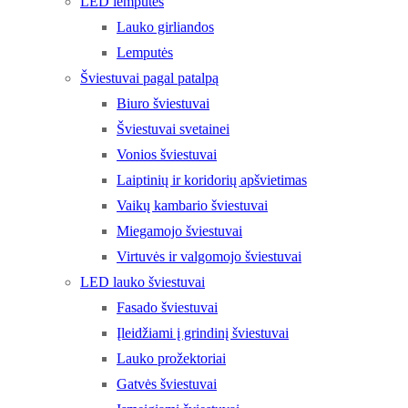
LED lemputės
Lauko girliandos
Lemputės
Šviestuvai pagal patalpą
Biuro šviestuvai
Šviestuvai svetainei
Vonios šviestuvai
Laiptinių ir koridorių apšvietimas
Vaikų kambario šviestuvai
Miegamojo šviestuvai
Virtuvės ir valgomojo šviestuvai
LED lauko šviestuvai
Fasado šviestuvai
Įleidžiami į grindinį šviestuvai
Lauko prožektoriai
Gatvės šviestuvai