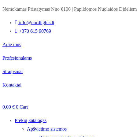
Nemokamas Pristatymas Nuo €100
|
Papildomos Nuolaidos Dideli
info@nordlights.lt
+370 615 90769
Apie mus
Profesionalams
Straipsniai
Kontaktai
0.00
€
0
Cart
Prekių katalogas
Apšvietimo sistemos