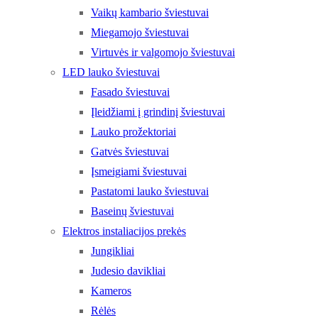
Vaikų kambario šviestuvai
Miegamojo šviestuvai
Virtuvės ir valgomojo šviestuvai
LED lauko šviestuvai
Fasado šviestuvai
Įleidžiami į grindinį šviestuvai
Lauko prožektoriai
Gatvės šviestuvai
Įsmeigiami šviestuvai
Pastatomi lauko šviestuvai
Baseinų šviestuvai
Elektros instaliacijos prekės
Jungikliai
Judesio davikliai
Kameros
Rėlės