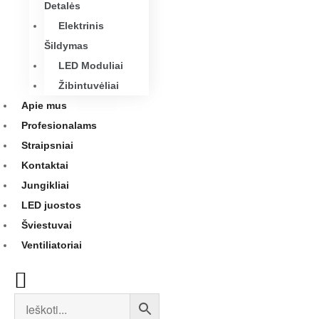
Detalės
Elektrinis
Šildymas
LED Moduliai
Žibintuvėliai
Apie mus
Profesionalams
Straipsniai
Kontaktai
Jungikliai
LED juostos
Šviestuvai
Ventiliatoriai