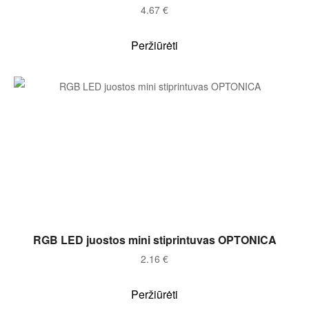
4.67
€
Peržiūrėti
Į KREPŠELĮ
RGB LED juostos mini stiprintuvas OPTONICA
2.16
€
Peržiūrėti