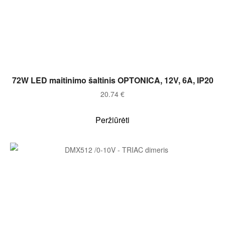
Į KREPŠELĮ
72W LED maitinimo šaltinis OPTONICA, 12V, 6A, IP20
20.74
€
Peržiūrėti