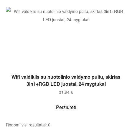
Į KREPŠELĮ
Wifi valdiklis su nuotolinio valdymo pultu, skirtas
3in1+RGB LED juostai, 24 mygtukai
31.94
€
Peržiūrėti
Rodomi visi rezultatai: 6