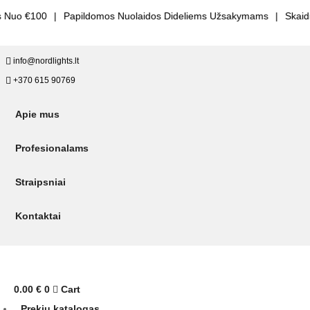
uo €100
|
Papildomos Nuolaidos Dideliems Užsakymams
|
Skaidri K
info@nordlights.lt
+370 615 90769
Apie mus
Profesionalams
Straipsniai
Kontaktai
0.00
€
0
Cart
Prekių katalogas