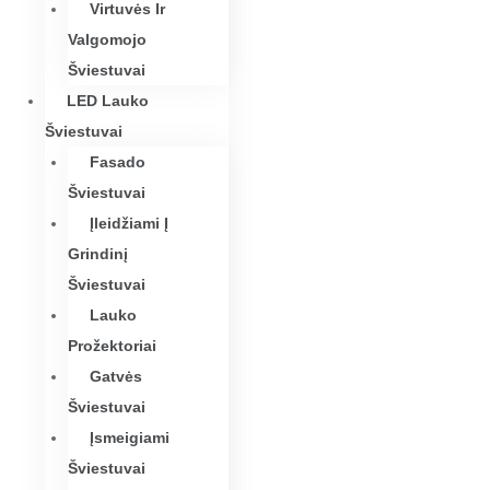
Virtuvės Ir
Valgomojo
Šviestuvai
LED Lauko
Šviestuvai
Fasado
Šviestuvai
Įleidžiami Į
Grindinį
Šviestuvai
Lauko
Prožektoriai
Gatvės
Šviestuvai
Įsmeigiami
Šviestuvai