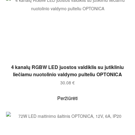
Į KREPŠELĮ
4 kanalų RGBW LED juostos valdiklis su jutikliniu
liečiamu nuotolinio valdymo pulteliu OPTONICA
30.08
€
Peržiūrėti