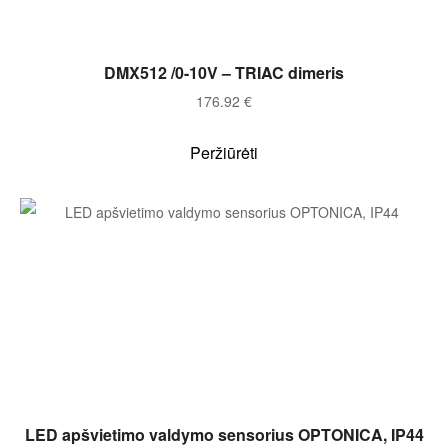
Į KREPŠELĮ
DMX512 /0-10V – TRIAC dimeris
176.92
€
Peržiūrėti
Į KREPŠELĮ
LED apšvietimo valdymo sensorius OPTONICA, IP44