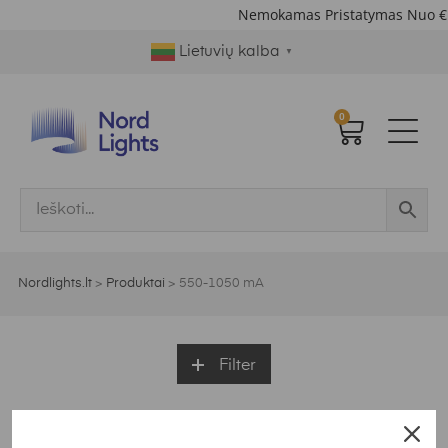
Nemokamas Pristatymas Nuo €
Lietuvių kalba
▼
0
Nordlights.lt
>
Produktai
>
550-1050 mA
Filter