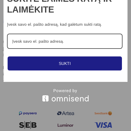
LAIMĖKITE
Informacija
Įvesk savo el. pašto adresą, kad galėtum sukti ratą.
Apie mus
UAB “Nord lights”
Įm.k. 306703898
Kontaktai
Laisvės al. 82, Kaunas
Privatumo poltika
SUKTI
Slapukų naudojimo taisyklės
Kontaktai:
info@nordlights.lt
Pirkimo taisyklės
+370 615 90769