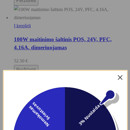
Peržiūrėti
Į krepšelį
100W maitinimo šaltinis POS, 24V, PFC,
4.16A, dimeriuojamas
52.50
€
Peržiūrėti
Į krepšelį
200W maitinimo šaltinis FTPC, 48V, 4.2A
s
3% Nuolaida
N
e
m
o
k
a
m
a
s
š
v
i
e
s
t
u
v
a
62.79
€
Peržiūrėti