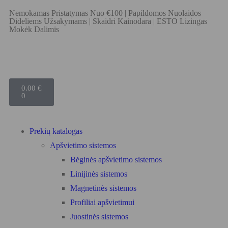
Nemokamas Pristatymas Nuo €100
|
Papildomos Nuolaidos
Dideliems Užsakymams
|
Skaidri Kainodara
|
ESTO Lizingas
Mokėk Dalimis
0.00
€
0
Prekių katalogas
Apšvietimo sistemos
Bėginės apšvietimo sistemos
Linijinės sistemos
Magnetinės sistemos
Profiliai apšvietimui
Juostinės sistemos