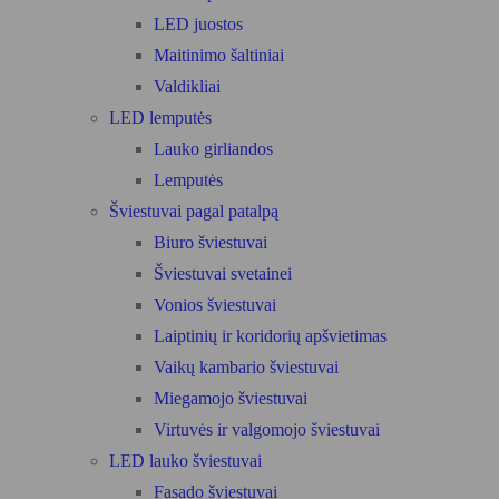
LED juostos
Maitinimo šaltiniai
Valdikliai
LED lemputės
Lauko girliandos
Lemputės
Šviestuvai pagal patalpą
Biuro šviestuvai
Šviestuvai svetainei
Vonios šviestuvai
Laiptinių ir koridorių apšvietimas
Vaikų kambario šviestuvai
Miegamojo šviestuvai
Virtuvės ir valgomojo šviestuvai
LED lauko šviestuvai
Fasado šviestuvai