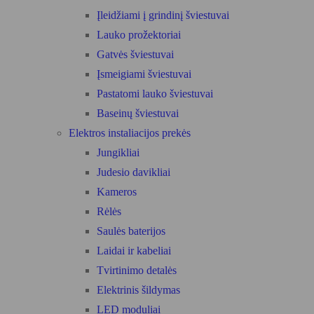
Įleidžiami į grindinį šviestuvai
Lauko prožektoriai
Gatvės šviestuvai
Įsmeigiami šviestuvai
Pastatomi lauko šviestuvai
Baseinų šviestuvai
Elektros instaliacijos prekės
Jungikliai
Judesio davikliai
Kameros
Rėlės
Saulės baterijos
Laidai ir kabeliai
Tvirtinimo detalės
Elektrinis šildymas
LED moduliai