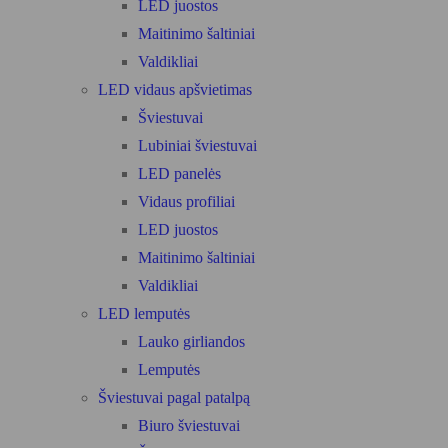
LED juostos
Maitinimo šaltiniai
Valdikliai
LED vidaus apšvietimas
Šviestuvai
Lubiniai šviestuvai
LED panelės
Vidaus profiliai
LED juostos
Maitinimo šaltiniai
Valdikliai
LED lemputės
Lauko girliandos
Lemputės
Šviestuvai pagal patalpą
Biuro šviestuvai