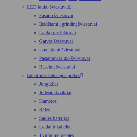
LED lauko šviestuvai
Fasado šviestuvai
Įleidžiami į grindinį šviestuvai
Lauko prožektoriai
Gatvės šviestuvai
Įsmeigiami šviestuvai
Pastatomi lauko šviestuvai
Baseinų šviestuvai
Elektros instaliacijos prekės
Jungikliai
Judesio davikliai
Kameros
Rėlės
Saulės baterijos
Laidai ir kabeliai
Tvirtinimo detalės