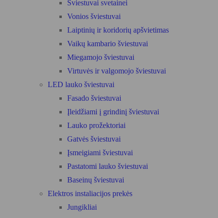
Šviestuvai svetainei
Vonios šviestuvai
Laiptinių ir koridorių apšvietimas
Vaikų kambario šviestuvai
Miegamojo šviestuvai
Virtuvės ir valgomojo šviestuvai
LED lauko šviestuvai
Fasado šviestuvai
Įleidžiami į grindinį šviestuvai
Lauko prožektoriai
Gatvės šviestuvai
Įsmeigiami šviestuvai
Pastatomi lauko šviestuvai
Baseinų šviestuvai
Elektros instaliacijos prekės
Jungikliai