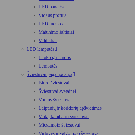
LED panelės
Vidaus profiliai
LED juostos
Maitinimo šaltiniai
Valdikliai
LED lemputės
Lauko girliandos
Lemputės
Šviestuvai pagal patalpą
Biuro šviestuvai
Šviestuvai svetainei
Vonios šviestuvai
Laiptinių ir koridorių apšvietimas
Vaikų kambario šviestuvai
Miegamojo šviestuvai
Virtuvės ir valgomojo šviestuvai