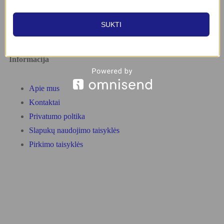
Kontaktai:
info@nordlights.lt
SUKTI
+370 615 90769
Informacija
Apie mus
Kontaktai
Privatumo poltika
Slapukų naudojimo taisyklės
Pirkimo taisyklės