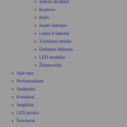
Judesio davikliai
Kameros
Rėlės
Saulės baterijos
Laidai ir kabeliai
Tvirtinimo detalės
Elektrinis šildymas
LED moduliai
Žibintuvėliai
Apie mus
Profesionalams
Straipsniai
Kontaktai
Jungikliai
LED juostos
Šviestuvai