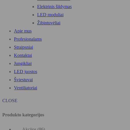
Elektrinis šildymas
LED moduliai
Žibintuvėliai
Apie mus
Profesionalams
Straipsniai
Kontaktai
Jungikliai
LED juostos
Šviestuvai
Ventiliatoriai
CLOSE
Produkto kategorijos
Akcijos
(86)