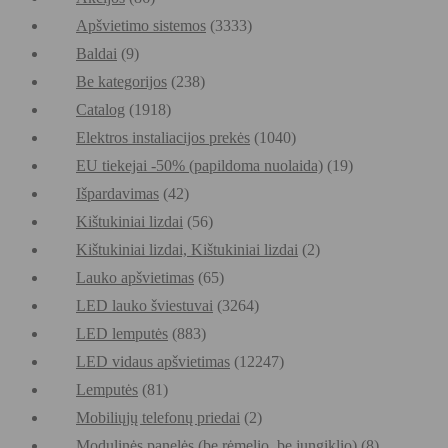
Apšvietimo sistemos
(3333)
Baldai
(9)
Be kategorijos
(238)
Catalog
(1918)
Elektros instaliacijos prekės
(1040)
EU tiekejai -50% (papildoma nuolaida)
(19)
Išpardavimas
(42)
Kištukiniai lizdai
(56)
Kištukiniai lizdai, Kištukiniai lizdai
(2)
Lauko apšvietimas
(65)
LED lauko šviestuvai
(3264)
LED lemputės
(883)
LED vidaus apšvietimas
(12247)
Lemputės
(81)
Mobiliųjų telefonų priedai
(2)
Modulinės panelės (be rėmelio, be jungiklio)
(8)