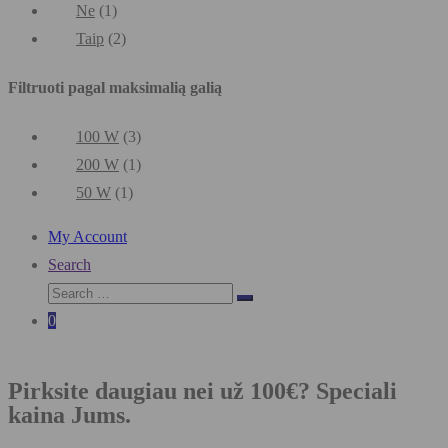
Ne
(1)
Taip
(2)
Filtruoti pagal maksimalią galią
100 W
(3)
200 W
(1)
50 W
(1)
My Account
Search
0
Pirksite daugiau nei už 100€? Speciali
kaina Jums.