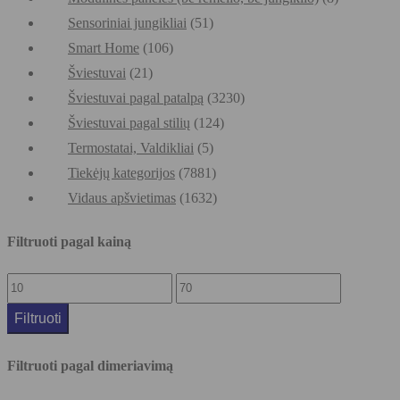
Sensoriniai jungikliai
(51)
Smart Home
(106)
Šviestuvai
(21)
Šviestuvai pagal patalpą
(3230)
Šviestuvai pagal stilių
(124)
Termostatai, Valdikliai
(5)
Tiekėjų kategorijos
(7881)
Vidaus apšvietimas
(1632)
Filtruoti pagal kainą
Filtruoti
Filtruoti pagal dimeriavimą