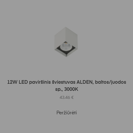
Į KREPŠELĮ
12W LED paviršinis šviestuvas ALDEN, baltos/juodos
sp., 3000K
43.46
€
Peržiūrėti