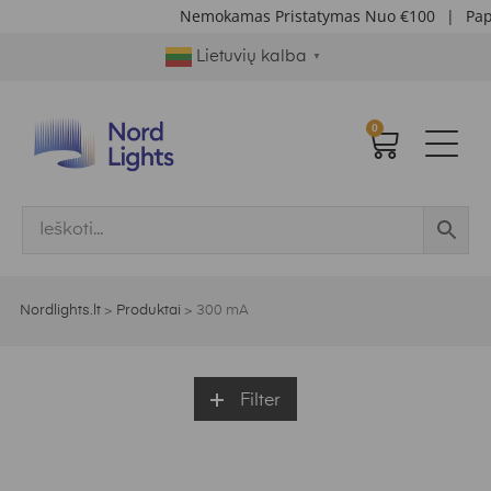
Nemokamas Pristatymas Nuo €100
|
Papildo
Lietuvių kalba
▼
0
Nordlights.lt
>
Produktai
>
300 mA
Filter