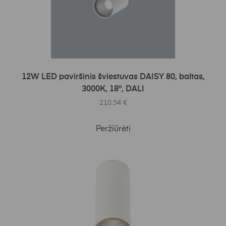
Į KREPŠELĮ
12W LED paviršinis šviestuvas DAISY 80, baltas,
3000K, 18°, DALI
210.54
€
Peržiūrėti