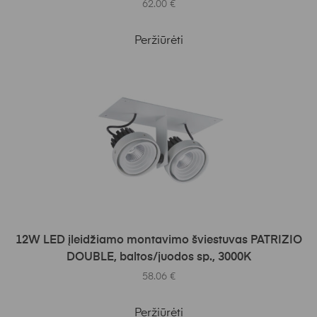
62.00
€
Peržiūrėti
Į KREPŠELĮ
12W LED įleidžiamo montavimo šviestuvas PATRIZIO
DOUBLE, baltos/juodos sp., 3000K
58.06
€
Peržiūrėti