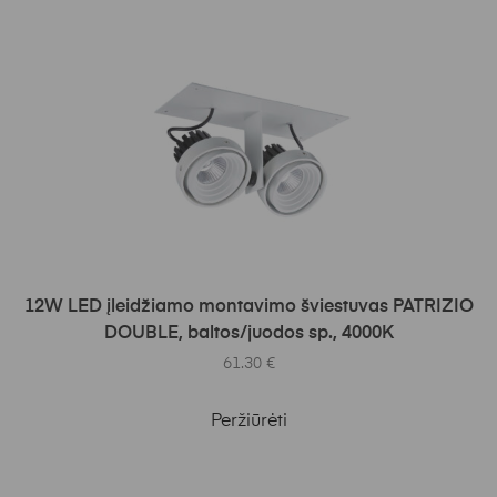
Į KREPŠELĮ
12W LED įleidžiamo montavimo šviestuvas PATRIZIO
DOUBLE, baltos/juodos sp., 4000K
61.30
€
Peržiūrėti