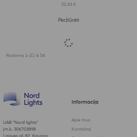
52.43
€
Peržiūrėti
Rodoma 1–21 iš 54
Informacija
Apie mus
UAB “Nord lights”
Įm.k. 306703898
Kontaktai
Laisvės al. 82, Kaunas