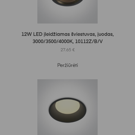
Į KREPŠELĮ
12W LED įleidžiamas šviestuvas, juodas,
3000/3500/4000K, 10112Z/B/V
27.65
€
Peržiūrėti