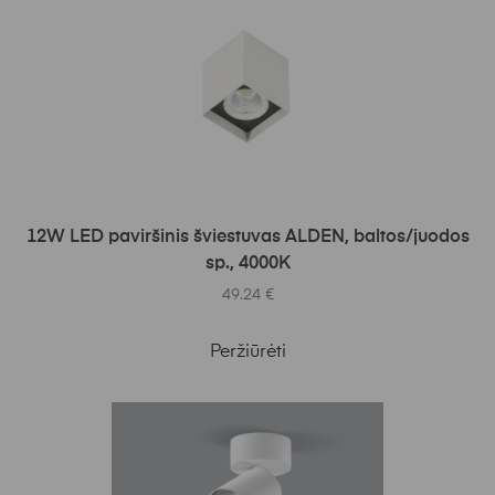
Į KREPŠELĮ
12W LED paviršinis šviestuvas ALDEN, baltos/juodos
sp., 4000K
49.24
€
Peržiūrėti