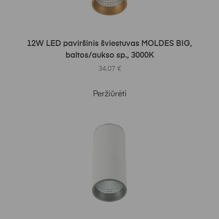
Į KREPŠELĮ
12W LED paviršinis šviestuvas MOLDES BIG,
baltos/aukso sp., 3000K
34.07
€
Peržiūrėti