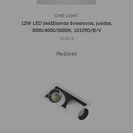
Į KREPŠELĮ
ONE LIGHT
12W LED įleidžiamas šviestuvas, juodas,
3000/4000/5000K, 10109D/B/V
20.82
€
Peržiūrėti