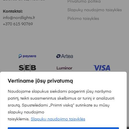
Privatumo poltika
Slapukų naudojimo taisyklės
Kontaktai:
info@nordlights.lt
Pirkimo taisyklės
+370 615 90769
Vertiname jūsų privatumą
Naudojame slapukus siekdami pagerinti jūsų naršymo
© 2025
Nordlights.lt
Visos teisės saugomos. Sukurta:
patirtį, teikti suasmenintus skelbimus ar turinį ir analizuoti
Waymakers.lt
srautą. Spustelėdami „Priimti viską“ sutinkate su mūsų
slapukų naudojimo
taisyklėmis.
Slapukų naudojimo taisyklės