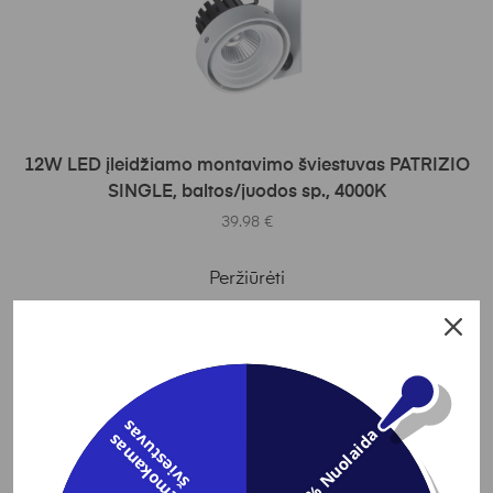
Į KREPŠELĮ
12W LED įleidžiamo montavimo šviestuvas PATRIZIO
SINGLE, baltos/juodos sp., 4000K
39.98
€
Peržiūrėti
s
3% Nuolaida
N
e
m
o
k
a
m
a
s
š
v
i
e
s
t
u
v
a