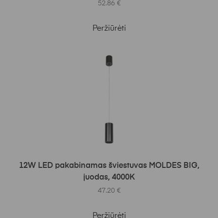
52.86
€
Peržiūrėti
Į KREPŠELĮ
12W LED pakabinamas šviestuvas MOLDES BIG,
juodas, 4000K
47.20
€
Peržiūrėti