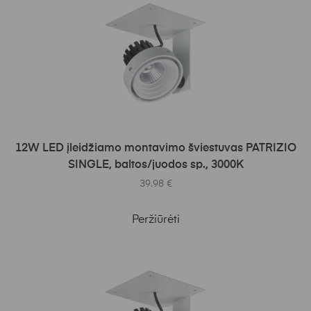
Į KREPŠELĮ
12W LED įleidžiamo montavimo šviestuvas PATRIZIO
SINGLE, baltos/juodos sp., 3000K
39.98
€
Peržiūrėti