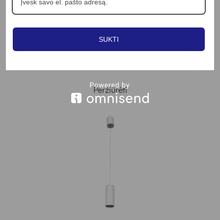
Į KREPŠELĮ
ONE LIGHT
SUKTI
12W LED įleidžiamo montavimo šviestuvas, juodas,
3000K, 10112A/B/W
19.07
€
Peržiūrėti