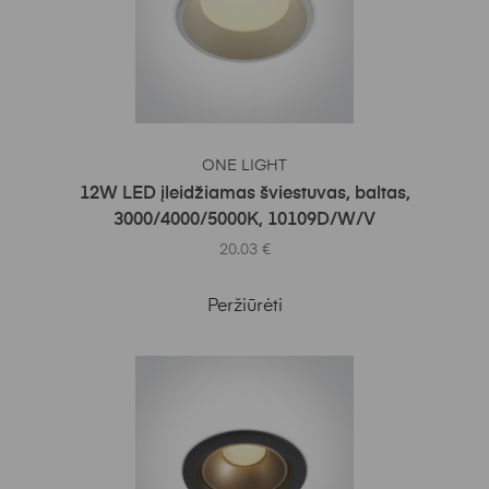
Į KREPŠELĮ
ONE LIGHT
12W LED įleidžiamas šviestuvas, baltas,
3000/4000/5000K, 10109D/W/V
20.03
€
Peržiūrėti