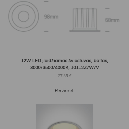
Į KREPŠELĮ
12W LED įleidžiamas šviestuvas, baltas,
3000/3500/4000K, 10112Z/W/V
27.65
€
Peržiūrėti