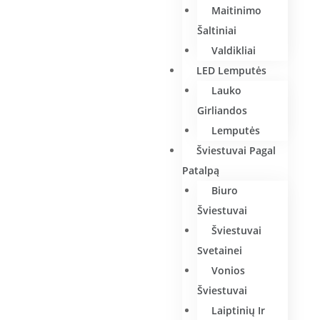
Maitinimo
Šaltiniai
Valdikliai
LED Lemputės
Lauko
Girliandos
Lemputės
Šviestuvai Pagal
Patalpą
Biuro
Šviestuvai
Šviestuvai
Svetainei
Vonios
Šviestuvai
Laiptinių Ir