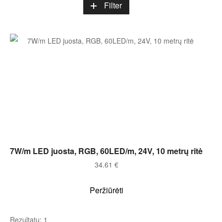
Filter
Į KREPŠELĮ
7W/m LED juosta, RGB, 60LED/m, 24V, 10 metrų ritė
34.61
€
Peržiūrėti
Rezultatų: 1