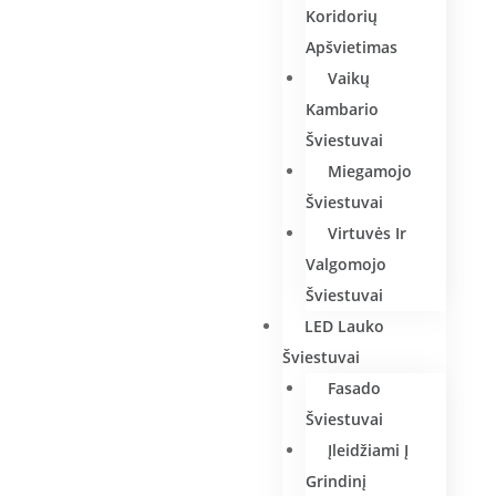
Koridorių
Apšvietimas
Vaikų
Kambario
Šviestuvai
Miegamojo
Šviestuvai
Virtuvės Ir
Valgomojo
Šviestuvai
LED Lauko
Šviestuvai
Fasado
Šviestuvai
Įleidžiami Į
Grindinį