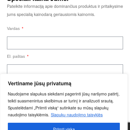
Pateikite informaciją apie dominančius produktus ir pritaikysime
jums specialią kainodarą geriausiomis kainomis.
Vardas
El. paštas
Vertiname jūsų privatumą
Užklausos tekstas
Naudojame slapukus siekdami pagerinti jūsų naršymo patirtį,
teikti suasmenintus skelbimus ar turinį ir analizuoti srautą.
Spustelėdami „Priimti viską“ sutinkate su mūsų slapukų
naudojimo taisyklėmis.
Slapukų naudojimo taisyklės
Siųsti Užklausą
Priimti viską
0