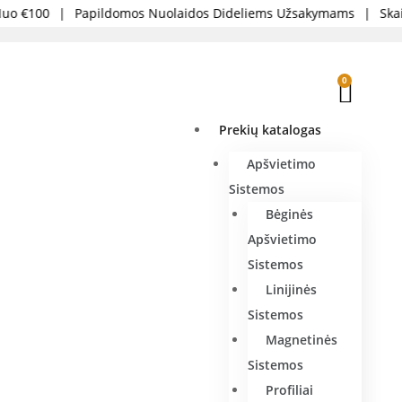
o €100
|
Papildomos Nuolaidos Dideliems Užsakymams
|
Skaid
0
Prekių katalogas
Apšvietimo
Sistemos
Bėginės
Apšvietimo
Sistemos
Linijinės
Sistemos
Magnetinės
Sistemos
Profiliai