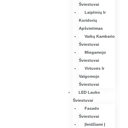
Šviestuvai
Laiptinių Ir
Koridorių
Apšvietimas
Vaikų Kambario
Šviestuvai
Miegamojo
Šviestuvai
Virtuvės Ir
Valgomojo
Šviestuvai
LED Lauko
Šviestuvai
Fasado
Šviestuvai
Įleidžiami Į