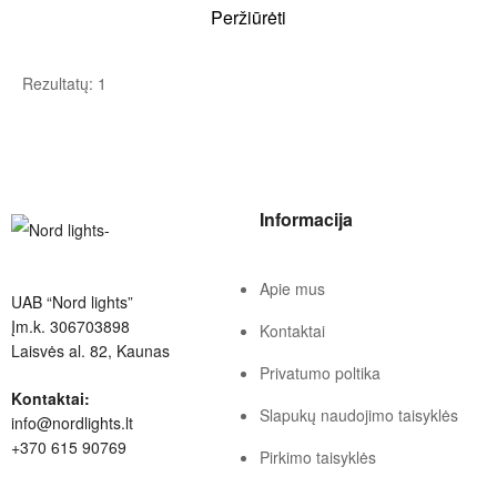
Peržiūrėti
Rezultatų: 1
Informacija
Apie mus
UAB “Nord lights”
Įm.k. 306703898
Kontaktai
Laisvės al. 82, Kaunas
Privatumo poltika
Kontaktai:
Slapukų naudojimo taisyklės
info@nordlights.lt
+370 615 90769
Pirkimo taisyklės