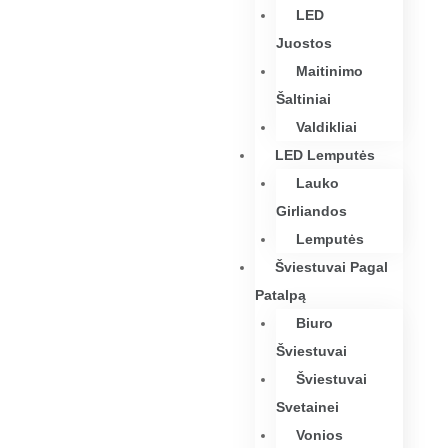
LED
Juostos
Maitinimo
Šaltiniai
Valdikliai
LED Lemputės
Lauko
Girliandos
Lemputės
Šviestuvai Pagal
Patalpą
Biuro
Šviestuvai
Šviestuvai
Svetainei
Vonios