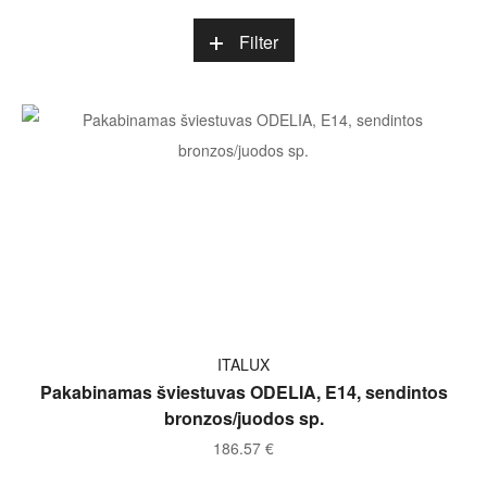
Filter
Į KREPŠELĮ
ITALUX
Pakabinamas šviestuvas ODELIA, E14, sendintos
bronzos/juodos sp.
186.57
€