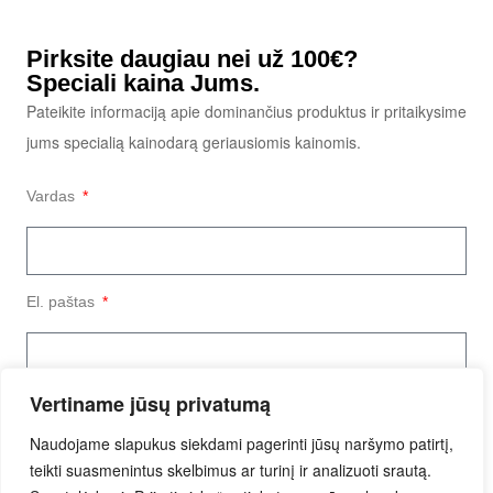
Pirksite daugiau nei už 100€?
Speciali kaina Jums.
Pateikite informaciją apie dominančius produktus ir pritaikysime
jums specialią kainodarą geriausiomis kainomis.
Vardas
El. paštas
Vertiname jūsų privatumą
Užklausos tekstas
Naudojame slapukus siekdami pagerinti jūsų naršymo patirtį,
teikti suasmenintus skelbimus ar turinį ir analizuoti srautą.