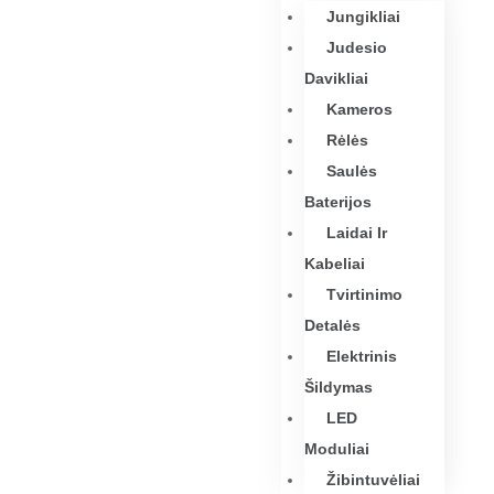
Jungikliai
Judesio
Davikliai
Kameros
Rėlės
Saulės
Baterijos
Laidai Ir
Kabeliai
Tvirtinimo
Detalės
Elektrinis
Šildymas
LED
Moduliai
Žibintuvėliai