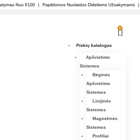
tymas Nuo €100
|
Papildomos Nuolaidos Dideliems Užsakymams
|
S
0
Prekių katalogas
Apšvietimo
Sistemos
Bėginės
Apšvietimo
Sistemos
Linijinės
Sistemos
Magnetinės
Sistemos
Profiliai