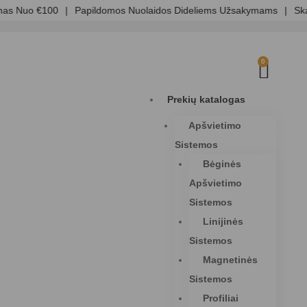
s Nuo €100
|
Papildomos Nuolaidos Dideliems Užsakymams
|
Skaid
0
Prekių katalogas
Apšvietimo
Sistemos
Bėginės
Apšvietimo
Sistemos
Linijinės
Sistemos
Magnetinės
Sistemos
Profiliai