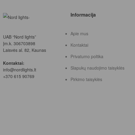
Informacija
Apie mus
UAB “Nord lights”
Įm.k. 306703898
Kontaktai
Laisvės al. 82, Kaunas
Privatumo poltika
Kontaktai:
Slapukų naudojimo taisyklės
info@nordlights.lt
+370 615 90769
Pirkimo taisyklės