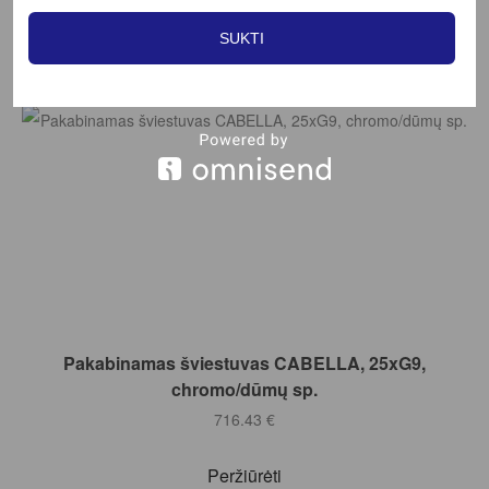
SUKTI
Filter
Į KREPŠELĮ
Pakabinamas šviestuvas CABELLA, 25xG9,
chromo/dūmų sp.
716.43
€
Peržiūrėti