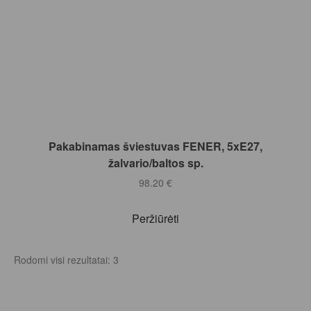
Į KREPŠELĮ
Pakabinamas šviestuvas FENER, 5xE27,
žalvario/baltos sp.
98.20
€
Peržiūrėti
Rodomi visi rezultatai: 3