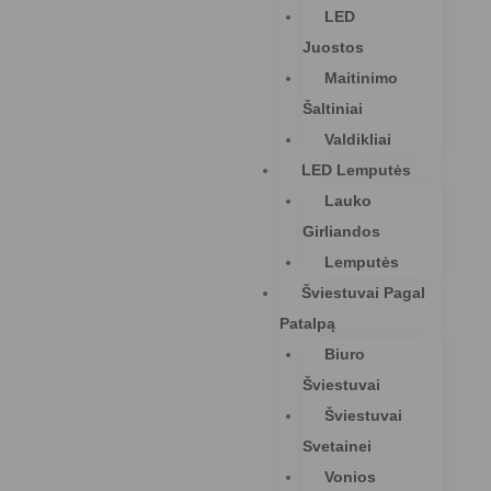
LED
Juostos
Maitinimo
Šaltiniai
Valdikliai
LED Lemputės
Lauko
Girliandos
Lemputės
Šviestuvai Pagal
Patalpą
Biuro
Šviestuvai
Šviestuvai
Svetainei
Vonios