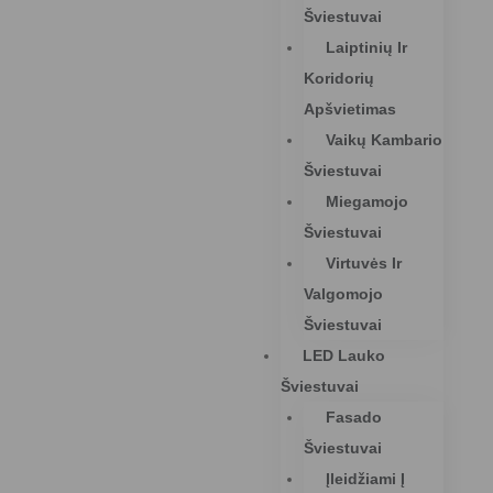
Šviestuvai
Laiptinių Ir
Koridorių
Apšvietimas
Vaikų Kambario
Šviestuvai
Miegamojo
Šviestuvai
Virtuvės Ir
Valgomojo
Šviestuvai
LED Lauko
Šviestuvai
Fasado
Šviestuvai
Įleidžiami Į