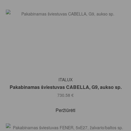
Į KREPŠELĮ
ITALUX
Pakabinamas šviestuvas CABELLA, G9, aukso sp.
730.58
€
Peržiūrėti