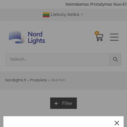
Nemokamas Pristatymas Nuo €1
Lietuvių kalba
▼
0
Nordlights.lt
>
Produktai
>
364 mm
Filter