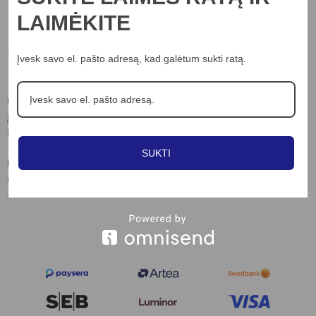
LAIMĖKITE
Informacija
Įvesk savo el. pašto adresą, kad galėtum sukti ratą.
Apie mus
UAB “Nord lights”
Įm.k. 306703898
Kontaktai
Laisvės al. 82, Kaunas
Privatumo poltika
SUKTI
Slapukų naudojimo taisyklės
Kontaktai:
info@nordlights.lt
Pirkimo taisyklės
+370 615 90769