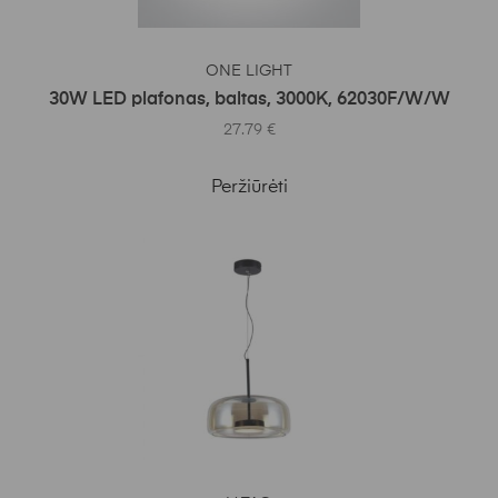
Į KREPŠELĮ
ONE LIGHT
30W LED plafonas, baltas, 3000K, 62030F/W/W
27.79
€
Peržiūrėti
Į KREPŠELĮ