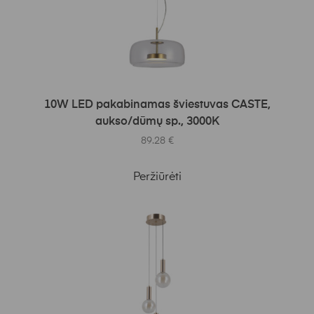
Į KREPŠELĮ
10W LED pakabinamas šviestuvas CASTE,
aukso/dūmų sp., 3000K
89.28
€
Peržiūrėti