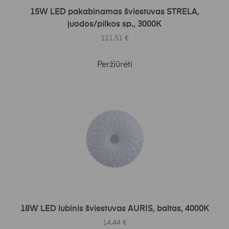
Į KREPŠELĮ
15W LED pakabinamas šviestuvas STRELA,
juodos/pilkos sp., 3000K
111.51
€
Peržiūrėti
Į KREPŠELĮ
18W LED lubinis šviestuvas AURIS, baltas, 4000K
14.44
€