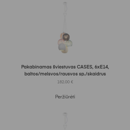
Į KREPŠELĮ
Pakabinamas šviestuvas CASES, 6xE14,
baltos/melsvos/rausvos sp./skaidrus
182.00
€
Peržiūrėti