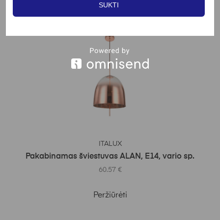
Peržiūrėti
SUKTI
Į KREPŠELĮ
ITALUX
Pakabinamas šviestuvas ALAN, E14, vario sp.
60.57
€
Peržiūrėti