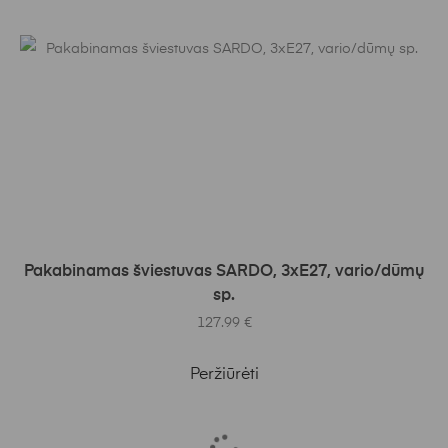
Į KREPŠELĮ
Pakabinamas šviestuvas SARDO, 3xE27, vario/dūmų
sp.
127.99
€
Peržiūrėti