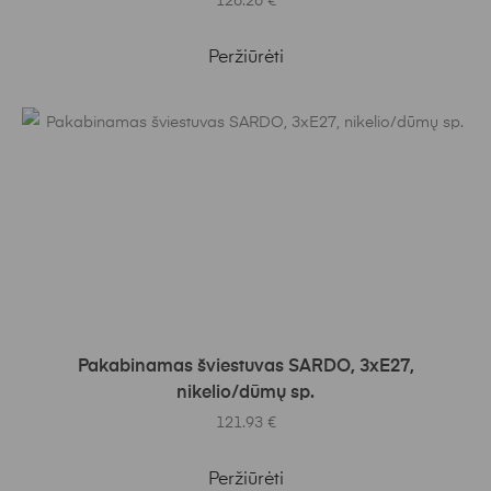
126.26
€
Peržiūrėti
Į KREPŠELĮ
Pakabinamas šviestuvas SARDO, 3xE27,
nikelio/dūmų sp.
121.93
€
Peržiūrėti