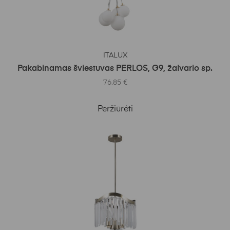
Į KREPŠELĮ
ITALUX
Pakabinamas šviestuvas PERLOS, G9, žalvario sp.
76.85
€
Peržiūrėti