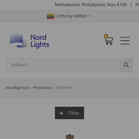
Nemokamas Pristatymas Nuo €100
|
Papil
Lietuvių kalba
▼
0
Nordlights.lt
>
Produktai
>
330 mm
Filter