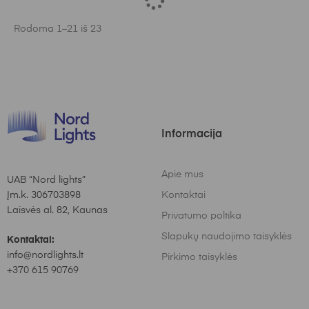
Rodoma 1–21 iš 23
Informacija
Apie mus
UAB “Nord lights”
Įm.k. 306703898
Kontaktai
Laisvės al. 82, Kaunas
Privatumo poltika
Slapukų naudojimo taisyklės
Kontaktai:
info@nordlights.lt
Pirkimo taisyklės
+370 615 90769