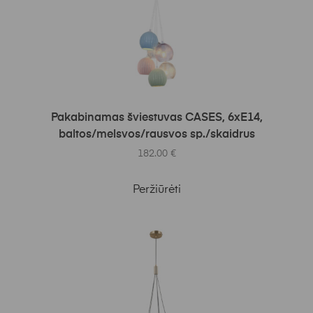
Į KREPŠELĮ
Pakabinamas šviestuvas CASES, 6xE14,
baltos/melsvos/rausvos sp./skaidrus
182.00
€
Peržiūrėti