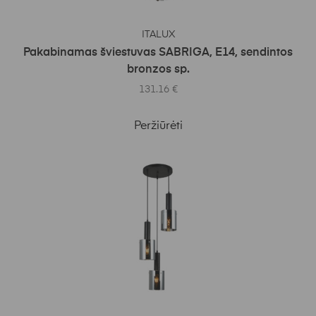
Į KREPŠELĮ
ITALUX
Pakabinamas šviestuvas SABRIGA, E14, sendintos
bronzos sp.
131.16
€
Peržiūrėti