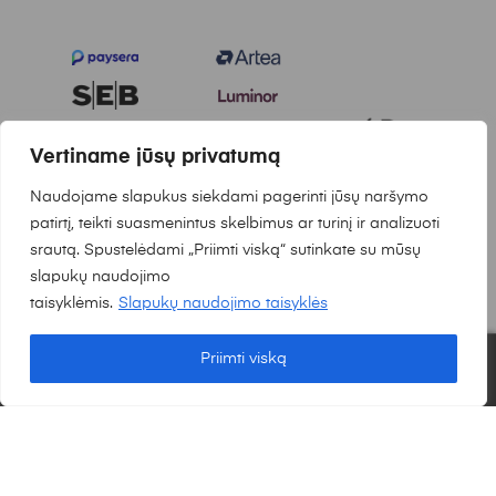
Vertiname jūsų privatumą
© 2025
Nordlights.lt
Visos teisės saugomos. Sukurta:
Naudojame slapukus siekdami pagerinti jūsų naršymo
Waymakers.lt
patirtį, teikti suasmenintus skelbimus ar turinį ir analizuoti
srautą. Spustelėdami „Priimti viską“ sutinkate su mūsų
slapukų naudojimo
taisyklėmis.
Slapukų naudojimo taisyklės
Priimti viską
0