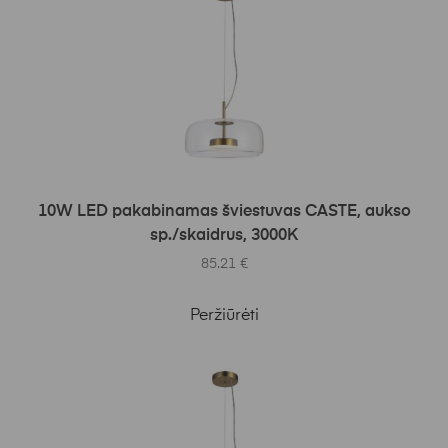
Į KREPŠELĮ
10W LED pakabinamas šviestuvas CASTE, aukso
sp./skaidrus, 3000K
85.21
€
Peržiūrėti