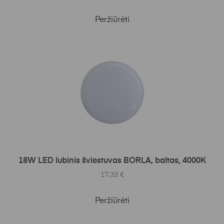
Peržiūrėti
Į KREPŠELĮ
18W LED lubinis šviestuvas BORLA, baltas, 4000K
17.33
€
Peržiūrėti