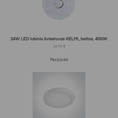
Į KREPŠELĮ
24W LED lubinis šviestuvas KELMI, baltas, 4000K
16.76
€
Peržiūrėti