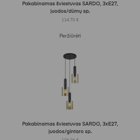
Į KREPŠELĮ
Pakabinamas šviestuvas SARDO, 3xE27,
juodos/dūmų sp.
114.70
€
Peržiūrėti
Į KREPŠELĮ
Pakabinamas šviestuvas SARDO, 3xE27,
juodos/gintaro sp.