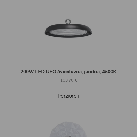
Į KREPŠELĮ
200W LED UFO šviestuvas, juodas, 4500K
103.70
€
Peržiūrėti