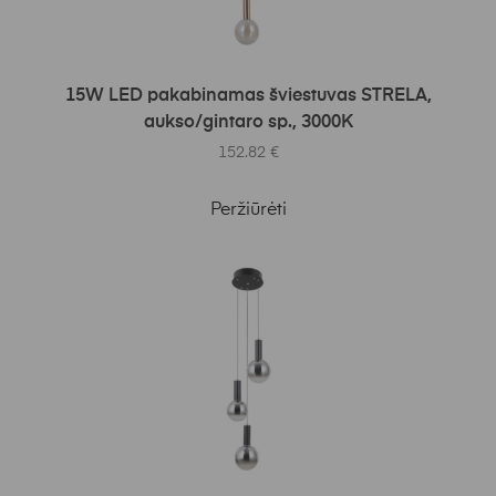
Į KREPŠELĮ
15W LED pakabinamas šviestuvas STRELA,
aukso/gintaro sp., 3000K
152.82
€
Peržiūrėti