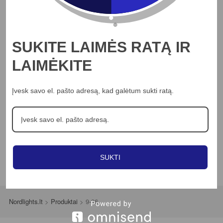
Apie mus
Profesionalams
Straipsniai
SUKITE LAIMĖS RATĄ IR
Kontaktai
LAIMĖKITE
Jungikliai
LED juostos
Įvesk savo el. pašto adresą, kad galėtum sukti ratą.
Šviestuvai
Ventiliatoriai
SUKTI
Nordlights.lt
>
Produktai
>
9-36