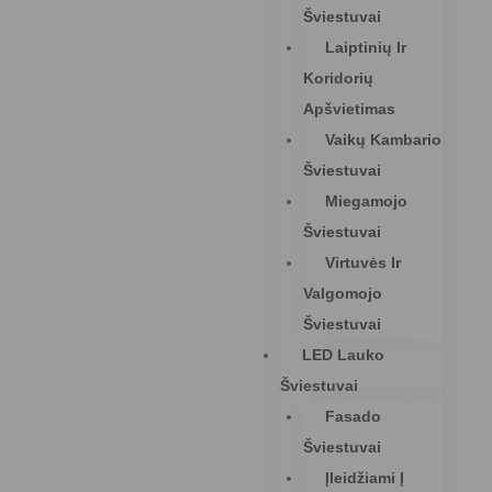
Šviestuvai
Laiptinių Ir
Koridorių
Apšvietimas
Vaikų Kambario
Šviestuvai
Miegamojo
Šviestuvai
Virtuvės Ir
Valgomojo
Šviestuvai
LED Lauko
Šviestuvai
Fasado
Šviestuvai
Įleidžiami Į