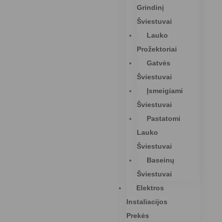
Grindinį
Šviestuvai
Lauko
Prožektoriai
Gatvės
Šviestuvai
Įsmeigiami
Šviestuvai
Pastatomi
Lauko
Šviestuvai
Baseinų
Šviestuvai
Elektros
Instaliacijos
Prekės