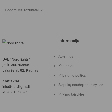
Rodomi visi rezultatai: 2
Informacija
Apie mus
UAB “Nord lights”
Įm.k. 306703898
Kontaktai
Laisvės al. 82, Kaunas
Privatumo poltika
Kontaktai:
Slapukų naudojimo taisyklės
info@nordlights.lt
+370 615 90769
Pirkimo taisyklės