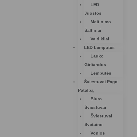
LED
Juostos
Maitinimo
Šaltiniai
Valdikliai
LED Lemputės
Lauko
Girliandos
Lemputės
Šviestuvai Pagal
Patalpą
Biuro
Šviestuvai
Šviestuvai
Svetainei
Vonios