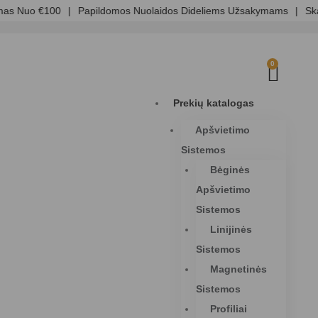
s Nuo €100
|
Papildomos Nuolaidos Dideliems Užsakymams
|
Skaid
0
Prekių katalogas
Apšvietimo
Sistemos
Bėginės
Apšvietimo
Sistemos
Linijinės
Sistemos
Magnetinės
Sistemos
Profiliai