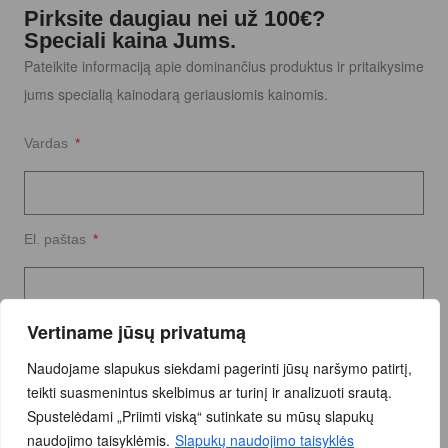
Pirksite daugiau nei už 100€?
Speciali kaina Jums.
Pateikite informaciją apie dominančius produktus ir pritaikysime
jums specialią kainodarą geriausiomis kainomis.
Vardas
El. paštas
Vertiname jūsų privatumą
Užklausos tekstas
Naudojame slapukus siekdami pagerinti jūsų naršymo patirtį,
teikti suasmenintus skelbimus ar turinį ir analizuoti srautą.
Spustelėdami „Priimti viską“ sutinkate su mūsų slapukų
naudojimo taisyklėmis.
Slapukų naudojimo taisyklės