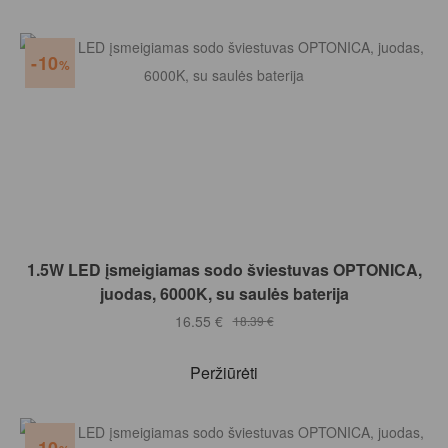
10
%
Į KREPŠELĮ
1.5W LED įsmeigiamas sodo šviestuvas OPTONICA,
juodas, 6000K, su saulės baterija
16.55
€
18.39
€
Peržiūrėti