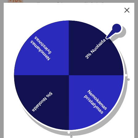
10
%
s
3% Nuolaida
N
e
m
o
k
a
m
a
s
š
v
i
e
s
t
u
v
a
Į KREPŠELĮ
1.5W LED įsmeigiamas sodo šviestuvas OPTONICA,
juodas, mėlynos sp. šviesa, su saulės baterija
19.42
€
21.58
€
N
e
m
o
k
a
m
a
s
r
i
s
t
a
t
y
m
a
5% Nuolaida
Peržiūrėti
p
s
10
%