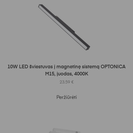
Į KREPŠELĮ
10W LED šviestuvas į magnetinę sistemą OPTONICA
M15, juodas, 4000K
23.59
€
Peržiūrėti