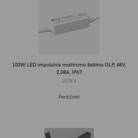
Į KREPŠELĮ
100W LED impulsinis maitinimo šaltinis GLP, 48V,
2,08A, IP67
19.74
€
Peržiūrėti