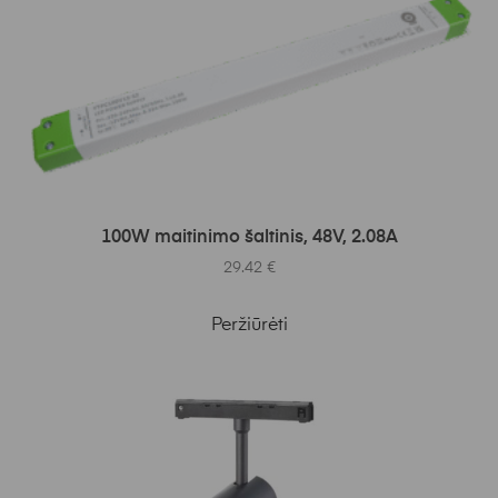
Į KREPŠELĮ
100W maitinimo šaltinis, 48V, 2.08A
29.42
€
Peržiūrėti