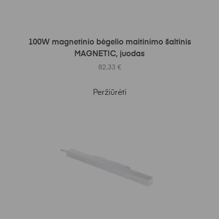
Į KREPŠELĮ
100W magnetinio bėgelio maitinimo šaltinis
MAGNETIC, juodas
82.33
€
Peržiūrėti