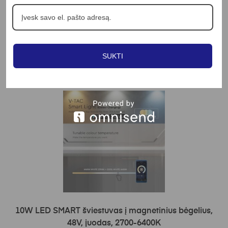
V-TAC
10W LED pakabinamas šviestuvas, juodu korpusu,
3000K, tvirtinamas ant 48V magnetinio dirželio
67.01
€
SUKTI
Peržiūrėti
Į KREPŠELĮ
10W LED SMART šviestuvas į magnetinius bėgelius,
48V, juodas, 2700-6400K