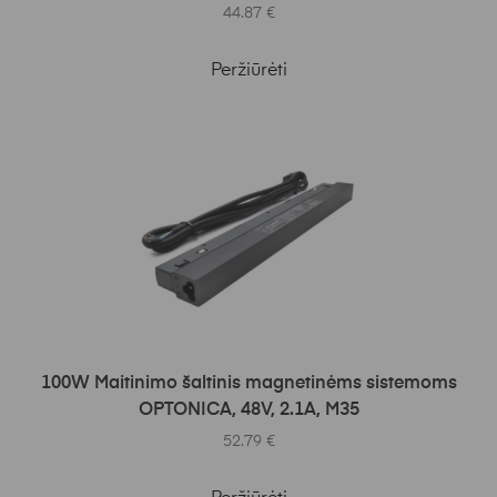
44.87
€
Peržiūrėti
Į KREPŠELĮ
100W Maitinimo šaltinis magnetinėms sistemoms
OPTONICA, 48V, 2.1A, M35
52.79
€