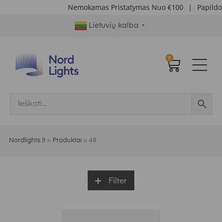
Nemokamas Pristatymas Nuo €100
|
Papildomos 
Lietuvių kalba
▼
0
Nordlights.lt
>
Produktai
>
48
Filter