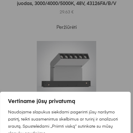
juodas, 3000/4000/5000K, 48V, 43126FA/B/V
29.63
€
Peržiūrėti
Vertiname jūsų privatumą
Į KREPŠELĮ
ONE LIGHT
Naudojame slapukus siekdami pagerinti jūsų naršymo
10W LED šviestuvas į magnetines sistemas
patirtį, teikti suasmenintus skelbimus ar turinį ir analizuoti
MINI/MIDI, baltas, 3000/3500/4000K, 48V, 38°,
srautą. Spustelėdami „Priimti viską“ sutinkate su mūsų