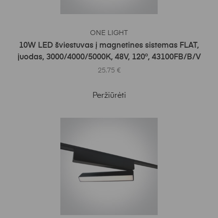
Į KREPŠELĮ
ONE LIGHT
10W LED šviestuvas į magnetines sistemas FLAT,
juodas, 3000/4000/5000K, 48V, 120°, 43100FB/B/V
25.75
€
Peržiūrėti