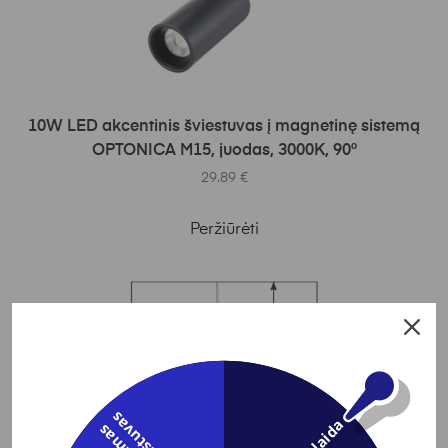
Į KREPŠELĮ
10W LED akcentinis šviestuvas į magnetinę sistemą
OPTONICA M15, juodas, 3000K, 90°
29.89
€
Peržiūrėti
s