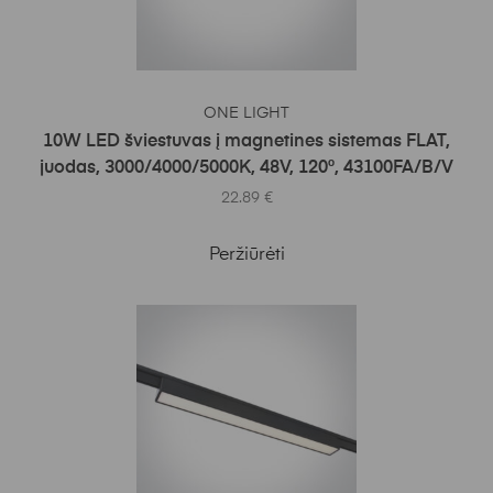
Į KREPŠELĮ
ONE LIGHT
10W LED šviestuvas į magnetines sistemas FLAT,
juodas, 3000/4000/5000K, 48V, 120°, 43100FA/B/V
22.89
€
Peržiūrėti