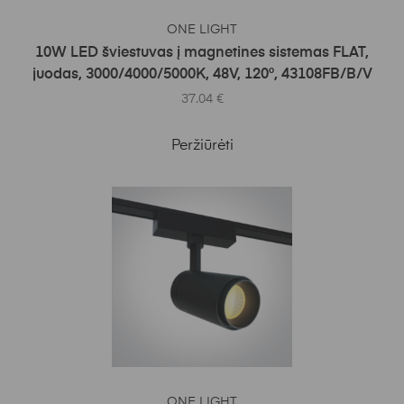
Į KREPŠELĮ
ONE LIGHT
10W LED šviestuvas į magnetines sistemas FLAT,
juodas, 3000/4000/5000K, 48V, 120°, 43108FB/B/V
37.04
€
Peržiūrėti
Į KREPŠELĮ
ONE LIGHT