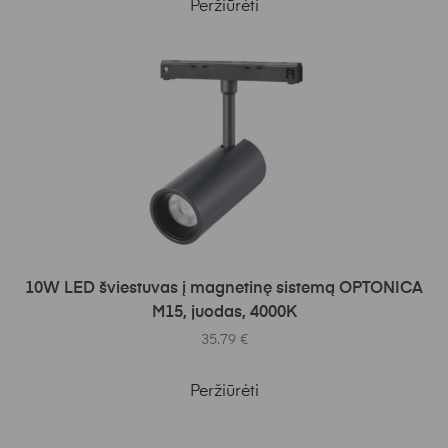
Peržiūrėti
Į KREPŠELĮ
10W LED šviestuvas į magnetinę sistemą OPTONICA
M15, juodas, 4000K
35.79
€
Peržiūrėti