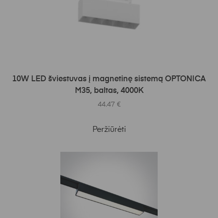
Į KREPŠELĮ
10W LED šviestuvas į magnetinę sistemą OPTONICA
M35, baltas, 4000K
44.47
€
Peržiūrėti