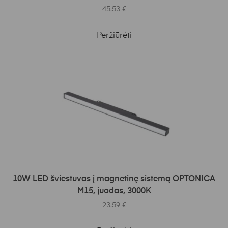
45.53
€
Peržiūrėti
Į KREPŠELĮ
10W LED šviestuvas į magnetinę sistemą OPTONICA
M15, juodas, 3000K
23.59
€