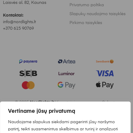
Laisvės al. 82, Kaunas
Privatumo poltika
Slapukų naudojimo taisyklės
Kontaktai:
info@nordlights.lt
Pirkimo taisyklės
+370 615 90769
© 2025
Nordlights.lt
Visos teisės saugomos. Sukurta:
Waymakers.lt
Vertiname jūsų privatumą
Naudojame slapukus siekdami pagerinti jūsų naršymo
patirtį, teikti suasmenintus skelbimus ar turinį ir analizuoti