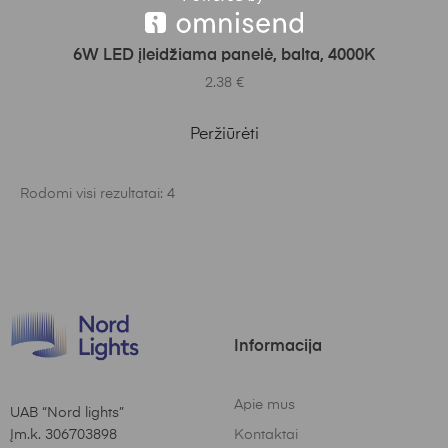
Į KREPŠELĮ
6W LED įleidžiama panelė, balta, 4000K
2.38
€
Peržiūrėti
Rodomi visi rezultatai: 4
Informacija
Apie mus
UAB “Nord lights”
Įm.k. 306703898
Kontaktai