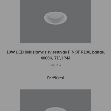
Į KREPŠELĮ
10W LED įleidžiamas šviestuvas PINOT R100, baltas,
4000K, 71°, IP44
49.84
€
Peržiūrėti