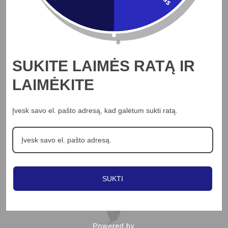
Į KREPŠELĮ
V-TAC
SUKITE LAIMĖS RATĄ IR
6W LED įleidžiama panelė, balta, 3000K
LAIMĖKITE
2.38
€
Įvesk savo el. pašto adresą, kad galėtum sukti ratą.
Peržiūrėti
SUKTI