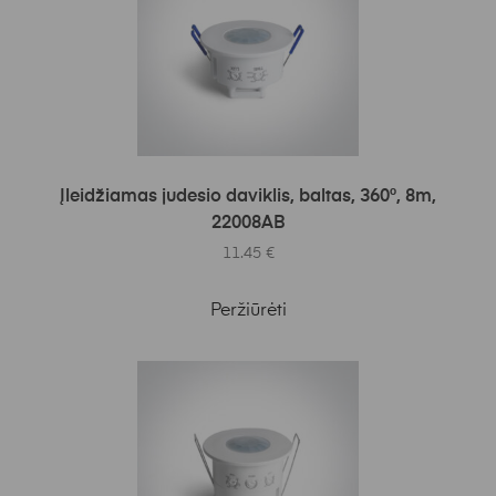
Į KREPŠELĮ
Įleidžiamas judesio daviklis, baltas, 360°, 8m,
22008AB
11.45
€
Peržiūrėti