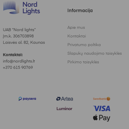
Informacija
Apie mus
UAB “Nord lights”
Įm.k. 306703898
Kontaktai
Laisvės al. 82, Kaunas
Privatumo poltika
Slapukų naudojimo taisyklės
Kontaktai:
info@nordlights.lt
Pirkimo taisyklės
+370 615 90769