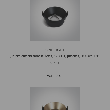
Į KREPŠELĮ
ONE LIGHT
Įleidžiamas šviestuvas, GU10, juodas, 10105H/B
9.77
€
Peržiūrėti