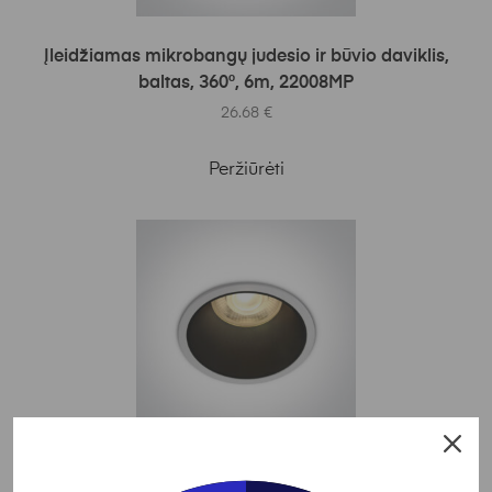
Į KREPŠELĮ
Įleidžiamas mikrobangų judesio ir būvio daviklis,
baltas, 360°, 6m, 22008MP
26.68
€
Peržiūrėti
Į KREPŠELĮ
ONE LIGHT