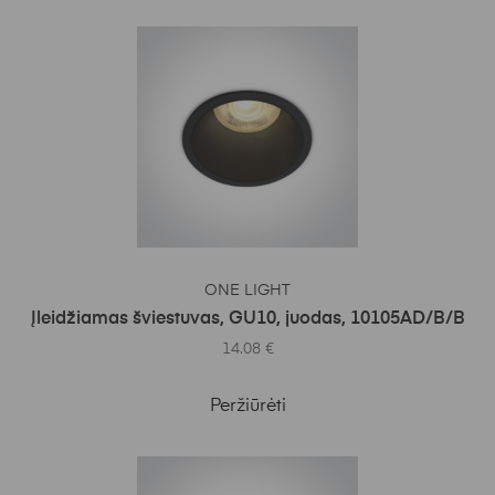
Į KREPŠELĮ
ONE LIGHT
Įleidžiamas šviestuvas, GU10, juodas, 10105AD/B/B
14.08
€
Peržiūrėti