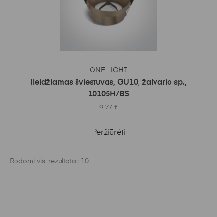
Į KREPŠELĮ
ONE LIGHT
Įleidžiamas šviestuvas, GU10, žalvario sp.,
10105H/BS
9.77
€
Peržiūrėti
Rodomi visi rezultatai: 10