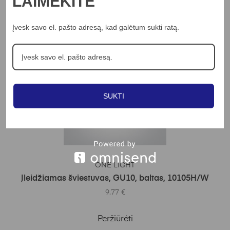
LAIMĖKITE
Peržiūrėti
Įvesk savo el. pašto adresą, kad galėtum sukti ratą.
SUKTI
Į KREPŠELĮ
ONE LIGHT
Įleidžiamas šviestuvas, GU10, baltas, 10105H/W
9.77
€
Peržiūrėti