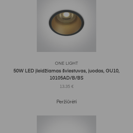
Į KREPŠELĮ
ONE LIGHT
50W LED įleidžiamas šviestuvas, juodas, GU10,
10105AD/B/BS
13.35
€
Peržiūrėti