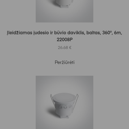
Į KREPŠELĮ
Įleidžiamas judesio ir būvio daviklis, baltas, 360°, 6m,
22008P
26.68
€
Peržiūrėti