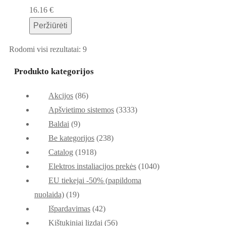
16.16
€
Peržiūrėti
Rodomi visi rezultatai: 9
Produkto kategorijos
Akcijos
(86)
Apšvietimo sistemos
(3333)
Baldai
(9)
Be kategorijos
(238)
Catalog
(1918)
Elektros instaliacijos prekės
(1040)
EU tiekejai -50% (papildoma
nuolaida)
(19)
Išpardavimas
(42)
Kištukiniai lizdai
(56)