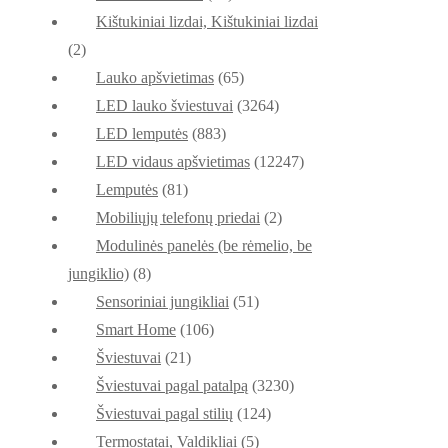
Kištukiniai lizdai, Kištukiniai lizdai
(2)
Lauko apšvietimas
(65)
LED lauko šviestuvai
(3264)
LED lemputės
(883)
LED vidaus apšvietimas
(12247)
Lemputės
(81)
Mobiliųjų telefonų priedai
(2)
Modulinės panelės (be rėmelio, be
jungiklio)
(8)
Sensoriniai jungikliai
(51)
Smart Home
(106)
Šviestuvai
(21)
Šviestuvai pagal patalpą
(3230)
Šviestuvai pagal stilių
(124)
Termostatai, Valdikliai
(5)