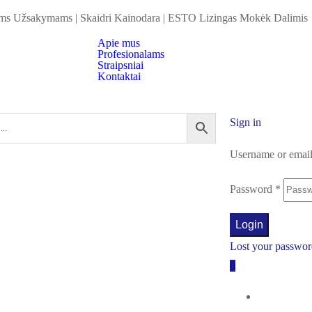
iems Užsakymams
|
Skaidri Kainodara
|
ESTO Lizingas Mokėk Dalimis
Apie mus
Profesionalams
Straipsniai
Kontaktai
Sign in
Username or emai
Password
*
Login
Lost your passwo
0