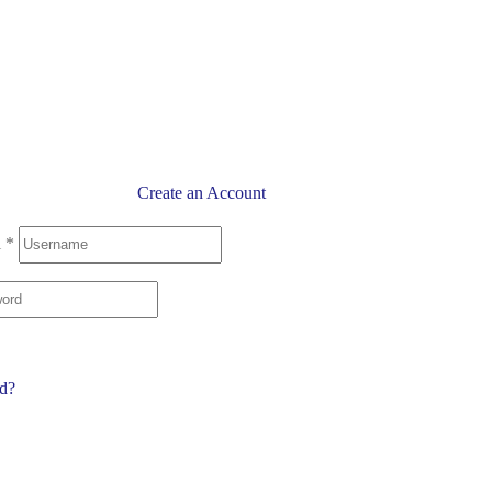
Create an Account
l
*
rd?