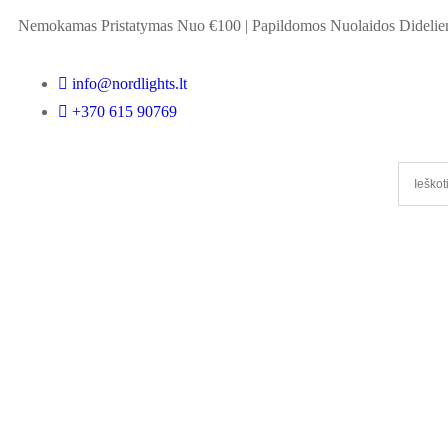
Nemokamas Pristatymas Nuo €100
|
Papildomos Nuolaidos Didel
info@nordlights.lt
+370 615 90769