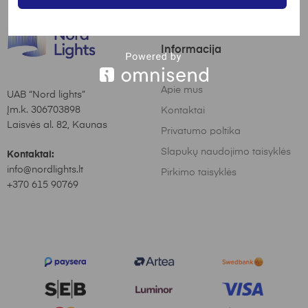
Informacija
Apie mus
UAB “Nord lights”
Įm.k. 306703898
Kontaktai
Laisvės al. 82, Kaunas
Privatumo poltika
Slapukų naudojimo taisyklės
Kontaktai:
info@nordlights.lt
Pirkimo taisyklės
+370 615 90769