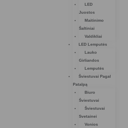
LED
Juostos
Maitinimo
Šaltiniai
Valdikliai
LED Lemputės
Lauko
Girliandos
Lemputės
Šviestuvai Pagal
Patalpą
Biuro
Šviestuvai
Šviestuvai
Svetainei
Vonios