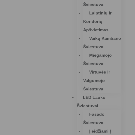
Šviestuvai
Laiptinių Ir
Koridorių
Apšvietimas
Vaikų Kambario
Šviestuvai
Miegamojo
Šviestuvai
Virtuvės Ir
Valgomojo
Šviestuvai
LED Lauko
Šviestuvai
Fasado
Šviestuvai
Įleidžiami Į