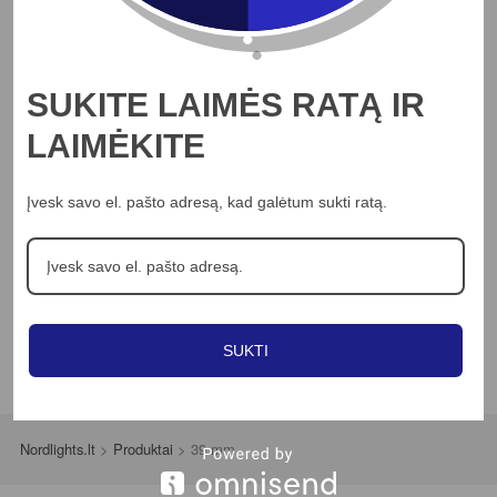
Apie mus
Profesionalams
Straipsniai
SUKITE LAIMĖS RATĄ IR
Kontaktai
LAIMĖKITE
Jungikliai
LED juostos
Įvesk savo el. pašto adresą, kad galėtum sukti ratą.
Šviestuvai
Ventiliatoriai
SUKTI
Nordlights.lt
>
Produktai
>
39 mm