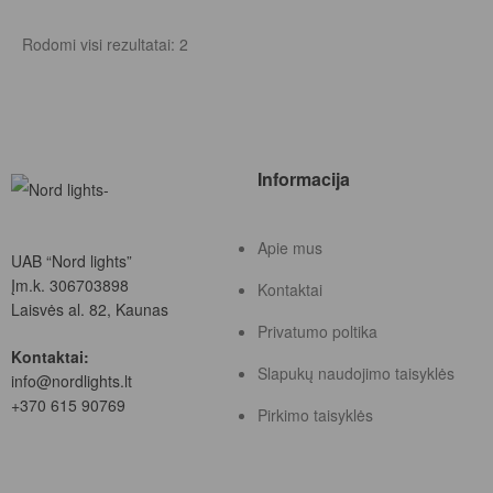
Rodomi visi rezultatai: 2
Informacija
Apie mus
UAB “Nord lights”
Įm.k. 306703898
Kontaktai
Laisvės al. 82, Kaunas
Privatumo poltika
Kontaktai:
Slapukų naudojimo taisyklės
info@nordlights.lt
+370 615 90769
Pirkimo taisyklės