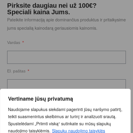
Pirksite daugiau nei už 100€?
Speciali kaina Jums.
Pateikite informaciją apie dominančius produktus ir pritaikysime
jums specialią kainodarą geriausiomis kainomis.
Vardas
El. paštas
Vertiname jūsų privatumą
Užklausos tekstas
Naudojame slapukus siekdami pagerinti jūsų naršymo patirtį,
teikti suasmenintus skelbimus ar turinį ir analizuoti srautą.
Spustelėdami „Priimti viską“ sutinkate su mūsų slapukų
naudojimo taisyklėmis.
Slapukų naudojimo taisyklės