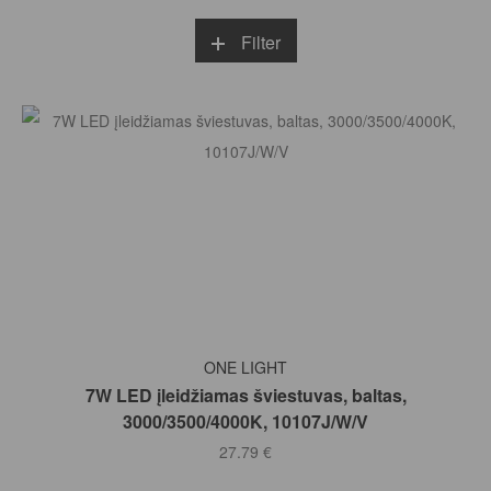
Filter
Į KREPŠELĮ
ONE LIGHT
7W LED įleidžiamas šviestuvas, baltas,
3000/3500/4000K, 10107J/W/V
27.79
€