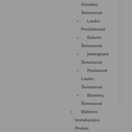
Grindinį
Šviestuvai
Lauko
Prožektoriai
Gatvės
Šviestuvai
Įsmeigiami
Šviestuvai
Pastatomi
Lauko
Šviestuvai
Baseinų
Šviestuvai
Elektros
Instaliacijos
Prekės