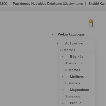
100
|
Papildomos Nuolaidos Dideliems Užsakymams
|
Skaidri Kaino
0
Prekių katalogas
Apšvietimo
Sistemos
Bėginės
Apšvietimo
Sistemos
Linijinės
Sistemos
Magnetinės
Sistemos
Profiliai