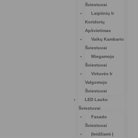
Šviestuvai
Laiptinių Ir
Koridorių
Apšvietimas
Vaikų Kambario
Šviestuvai
Miegamojo
Šviestuvai
Virtuvės Ir
Valgomojo
Šviestuvai
LED Lauko
Šviestuvai
Fasado
Šviestuvai
Įleidžiami Į