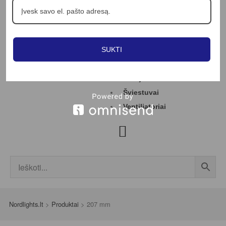
Apie mus
Profesionalams
Straipsniai
SUKTI
Kontaktai
Jungikliai
LED juostos
Šviestuvai
Ventiliatoriai
Nordlights.lt
>
Produktai
>
207 mm