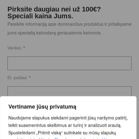
Pirksite daugiau nei už 100€?
Speciali kaina Jums.
Pateikite informaciją apie dominančius produktus ir pritaikysime
jums specialią kainodarą geriausiomis kainomis.
Vardas
El. paštas
Vertiname jūsų privatumą
Užklausos tekstas
Naudojame slapukus siekdami pagerinti jūsų naršymo patirtį,
teikti suasmenintus skelbimus ar turinį ir analizuoti srautą.
Spustelėdami „Priimti viską“ sutinkate su mūsų slapukų