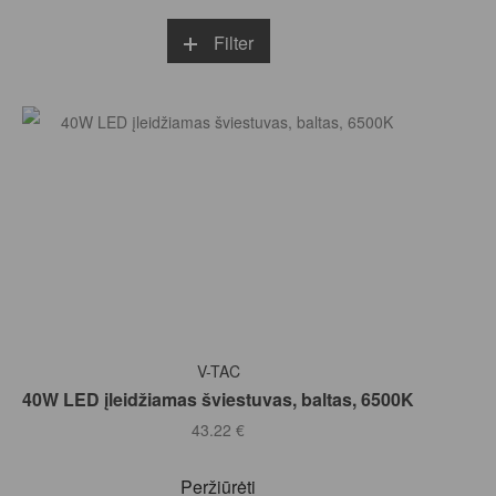
Filter
Į KREPŠELĮ
V-TAC
40W LED įleidžiamas šviestuvas, baltas, 6500K
43.22
€
Peržiūrėti