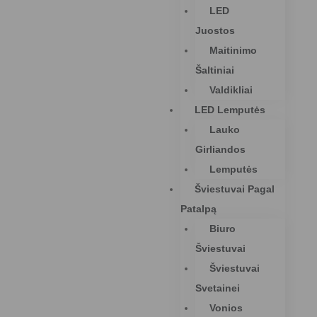
LED
Juostos
Maitinimo
Šaltiniai
Valdikliai
LED Lemputės
Lauko
Girliandos
Lemputės
Šviestuvai Pagal
Patalpą
Biuro
Šviestuvai
Šviestuvai
Svetainei
Vonios