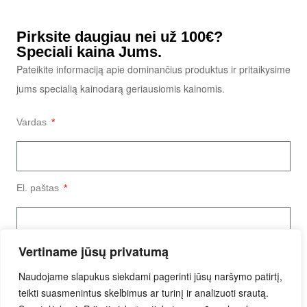
Pirksite daugiau nei už 100€?
Speciali kaina Jums.
Pateikite informaciją apie dominančius produktus ir pritaikysime
jums specialią kainodarą geriausiomis kainomis.
Vardas
El. paštas
Vertiname jūsų privatumą
Užklausos tekstas
Naudojame slapukus siekdami pagerinti jūsų naršymo patirtį,
teikti suasmenintus skelbimus ar turinį ir analizuoti srautą.