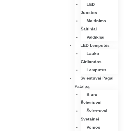
LED
Juostos
Maitinimo
Šaltiniai
Valdikliai
LED Lemputės
Lauko
Girliandos
Lemputės
Šviestuvai Pagal
Patalpą
Biuro
Šviestuvai
Šviestuvai
Svetainei
Vonios