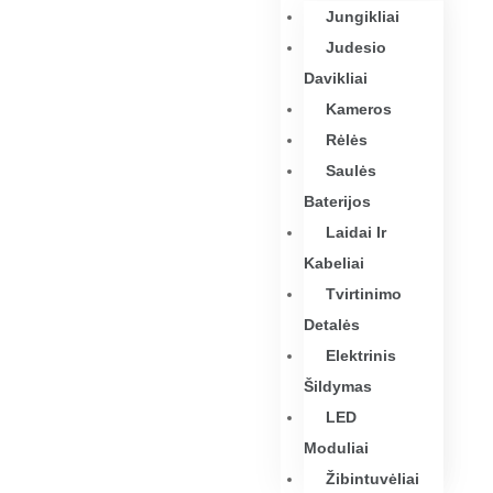
Jungikliai
Judesio
Davikliai
Kameros
Rėlės
Saulės
Baterijos
Laidai Ir
Kabeliai
Tvirtinimo
Detalės
Elektrinis
Šildymas
LED
Moduliai
Žibintuvėliai