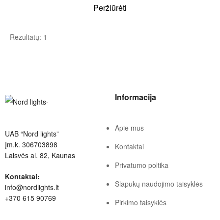
Peržiūrėti
Rezultatų: 1
Informacija
Apie mus
UAB “Nord lights”
Įm.k. 306703898
Kontaktai
Laisvės al. 82, Kaunas
Privatumo poltika
Kontaktai:
Slapukų naudojimo taisyklės
info@nordlights.lt
+370 615 90769
Pirkimo taisyklės