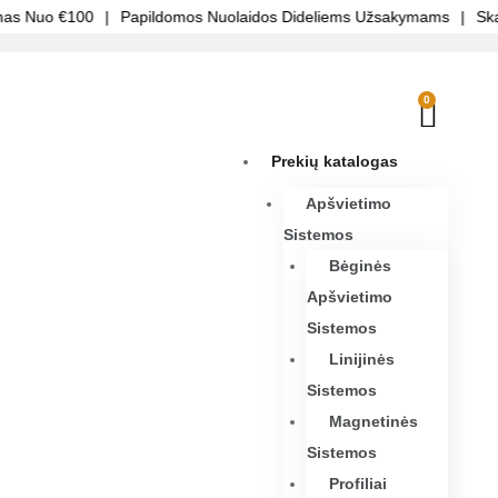
s Nuo €100
|
Papildomos Nuolaidos Dideliems Užsakymams
|
Skaid
0
Prekių katalogas
Apšvietimo
Sistemos
Bėginės
Apšvietimo
Sistemos
Linijinės
Sistemos
Magnetinės
Sistemos
Profiliai